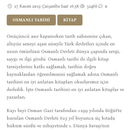
27 Kasım 2019 Çarşamba Saat 16:58
32466
0
OSMANLI TARİHİ
KİTAP
Onüçüncü asır kapanırken tarih sahnesine çıkan,
altıyüz seneyi aşan süreyle Türk devletleri içinde en
uzun ömürlüsü Osmanlı Devleti dünya çapında sevgi,
saygı ve ilgi gördü. Osmanlı tarihi ile ilgili kitap
tavsiyelerine katkı sağlamak, tarihin doğru
kaynaklardan öğrenilmesini sağlamak adına Osmanlı
tarihini en iyi anlatan kitapları okurlarımız için
derledik. İşte Osmanlı tarihini en iyi anlatan kitaplar ve
yazarları.
Kayı beyi Osman Gazi tarafından 1299 yılında Söğüt’te
kurulan Osmanlı Devleti 623 yıl boyunca üç kıtada
hüküm sürdü ve nihayetinde 1. Dünya Savaşı’nın