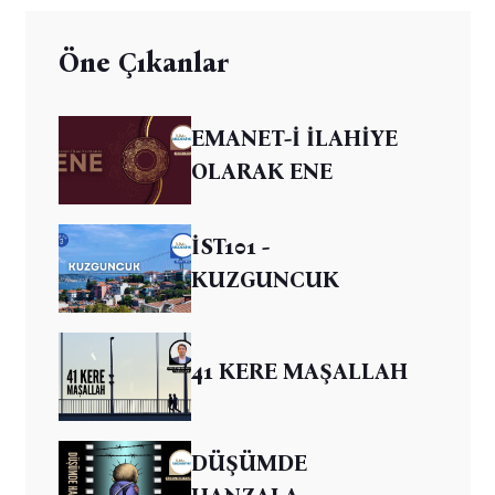
Öne Çıkanlar
EMANET-İ İLAHİYE
OLARAK ENE
İST101 -
KUZGUNCUK
41 KERE MAŞALLAH
DÜŞÜMDE