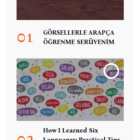
01
GÖRSELLERLE ARAPÇA
ÖĞRENME SERÜVENİM
How I Learned Six
02
Languages: Practical Tips