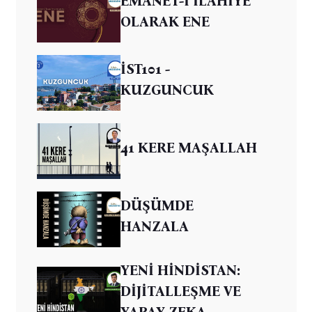
EMANET-İ İLAHİYE
OLARAK ENE
İST101 -
KUZGUNCUK
41 KERE MAŞALLAH
DÜŞÜMDE
HANZALA
YENİ HİNDİSTAN:
DİJİTALLEŞME VE
YAPAY ZEKA