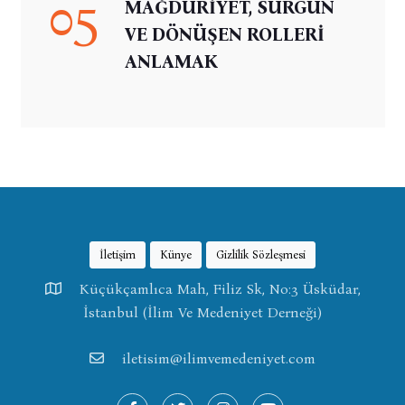
05
MAĞDURİYET, SÜRGÜN
VE DÖNÜŞEN ROLLERİ
ANLAMAK
İletişim
Künye
Gizlilik Sözleşmesi
Küçükçamlıca Mah, Filiz Sk, No:3 Üsküdar,
İstanbul (İlim Ve Medeniyet Derneği)
iletisim@ilimvemedeniyet.com