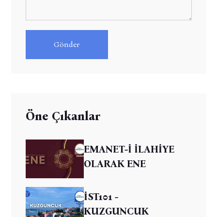
Gönder
Öne Çıkanlar
EMANET-İ İLAHİYE
OLARAK ENE
İST101 -
KUZGUNCUK