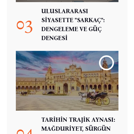
ULUSLARARASI
03
SİYASETTE "SARKAÇ":
DENGELEME VE GÜÇ
DENGESİ
TARİHİN TRAJİK AYNASI:
04
MAĞDURİYET, SÜRGÜN