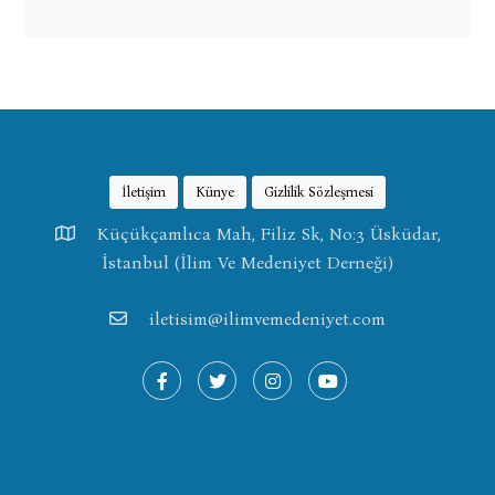
İletişim
Künye
Gizlilik Sözleşmesi
Küçükçamlıca Mah, Filiz Sk, No:3 Üsküdar,
İstanbul (İlim Ve Medeniyet Derneği)
iletisim@ilimvemedeniyet.com