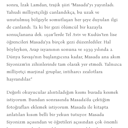
sonra, İzak Lamdan, trajik şiiri “Masada”yı yayınladı.
Yahudi milliyetçiliği canlandıkça, bu uzak ve
unutulmuş bölgeyle somutlaşan her şeye duyulan ilgi
de canlandı. Ta ki bir gezi ölümcül bir kazayla
sonuçlanana dek. 1920’lerde Tel Aviv ve Kudüs’ten lise
öğrencileri Masada’ya birçok gezi düzenlediler. Hal
böyleyken, Arap isyanının sonuna ve 1939 yılında 2.
Dünya Savaşı’nın başlangıcına kadar, Masada ana akım
Siyonizm’in zihinlerinde tam olarak yer etmedi. Yalnızca
milliyetçi marjinal gruplar, intiharcı zealotlara
hayrandılar.”
Değerli okuyucular alıntıladığım kısmı burada kesmek
istiyorum. Bundan sonrasında Masada’da çektiğim
fotoğrafları eklemek istiyorum. Masada ile kitapta
anlatılan kısım belli bir yekun tutuyor. Masada
Siyonizm açısından ve öğretileri açısından çok önemli