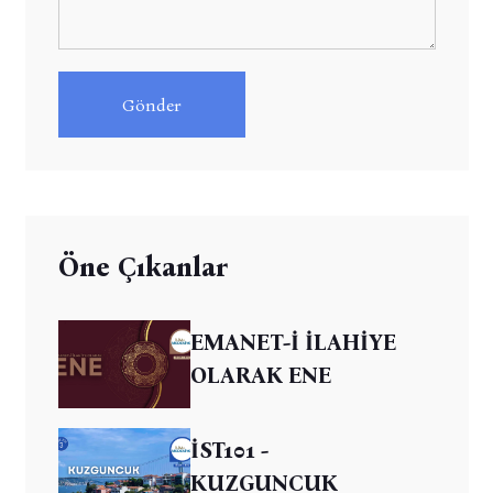
Gönder
Öne Çıkanlar
EMANET-İ İLAHİYE
OLARAK ENE
İST101 -
KUZGUNCUK