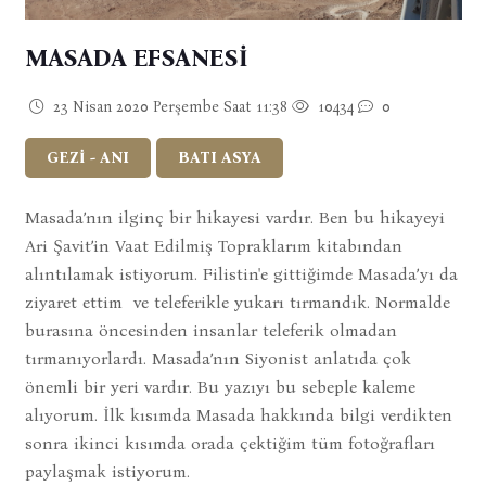
MASADA EFSANESİ
23 Nisan 2020 Perşembe Saat 11:38
10434
0
GEZİ - ANI
BATI ASYA
Masada’nın ilginç bir hikayesi vardır. Ben bu hikayeyi
Ari Şavit’in Vaat Edilmiş Topraklarım kitabından
alıntılamak istiyorum. Filistin'e gittiğimde Masada’yı da
ziyaret ettim ve teleferikle yukarı tırmandık. Normalde
burasına öncesinden insanlar teleferik olmadan
tırmanıyorlardı. Masada’nın Siyonist anlatıda çok
önemli bir yeri vardır. Bu yazıyı bu sebeple kaleme
alıyorum. İlk kısımda Masada hakkında bilgi verdikten
sonra ikinci kısımda orada çektiğim tüm fotoğrafları
paylaşmak istiyorum.