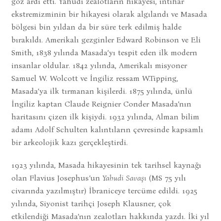
göz ardı etti. Yahudi zealotların hikayesi, intihar
ekstremizminin bir hikayesi olarak algılandı ve Masada
bölgesi bin yıldan da bir süre terk edilmiş halde
bırakıldı. Amerikalı gezginler Edward Robinson ve Eli
Smith, 1838 yılında Masada’yı tespit eden ilk modern
insanlar oldular. 1842 yılında, Amerikalı misyoner
Samuel W. Wolcott ve İngiliz ressam W.Tipping,
Masada’ya ilk tırmanan kişilerdi. 1875 yılında, ünlü
İngiliz kaptan Claude Reignier Conder Masada’nın
haritasını çizen ilk kişiydi. 1932 yılında, Alman bilim
adamı Adolf Schulten kalıntıların çevresinde kapsamlı
bir arkeolojik kazı gerçekleştirdi.
1923 yılında, Masada hikayesinin tek tarihsel kaynağı
olan Flavius Josephus’un
Yahudi Savaşı
(MS 75 yılı
civarında yazılmıştır) İbraniceye tercüme edildi. 1925
yılında, Siyonist tarihçi Joseph Klausner, çok
etkilendiği Masada’nın zealotları hakkında yazdı. İki yıl