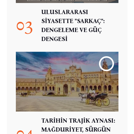
ULUSLARARASI
03
SİYASETTE "SARKAÇ":
DENGELEME VE GÜÇ
DENGESİ
TARİHİN TRAJİK AYNASI:
04
MAĞDURİYET, SÜRGÜN