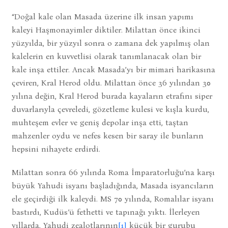
“Doğal kale olan Masada üzerine ilk insan yapımı
kaleyi Haşmonayimler diktiler. Milattan önce ikinci
yüzyılda, bir yüzyıl sonra o zamana dek yapılmış olan
kalelerin en kuvvetlisi olarak tanımlanacak olan bir
kale inşa ettiler. Ancak Masada’yı bir mimari harikasına
çeviren, Kral Herod oldu. Milattan önce 36 yılından 30
yılına değin, Kral Herod burada kayaların etrafını siper
duvarlarıyla çevreledi, gözetleme kulesi ve kışla kurdu,
muhteşem evler ve geniş depolar inşa etti, taştan
mahzenler oydu ve nefes kesen bir saray ile bunların
hepsini nihayete erdirdi.
Milattan sonra 66 yılında Roma İmparatorluğu’na karşı
büyük Yahudi isyanı başladığında, Masada isyancıların
ele geçirdiği ilk kaleydi. MS 70 yılında, Romalılar isyanı
bastırdı, Kudüs’ü fethetti ve tapınağı yıktı. İlerleyen
yıllarda, Yahudi zealotlarının
[1]
küçük bir gurubu