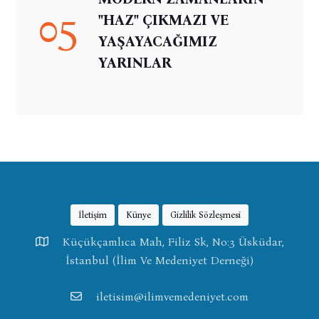
05
"HAZ" ÇIKMAZI VE
YAŞAYACAĞIMIZ
YARINLAR
İletişim
Künye
Gizlilik Sözleşmesi
Küçükçamlıca Mah, Filiz Sk, No:3 Üsküdar,
İstanbul (İlim Ve Medeniyet Derneği)
iletisim@ilimvemedeniyet.com