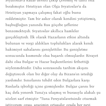
Svyatoslav'a kadar devleti çekip çevirmiş ve tahtı ona
bırakmıştır. Hristiyan olan Olga Svyatoslav'u da
Hristiyan yapmaya çalışmış fakat oğlu bunu
reddetmiştir. Tam bir asker olarak kendini yetiştirmiş,
başbuğluğun yanında Rus göçebe şeflerine
benzemekteydi. Svyatoslav akıllıca hamleler
gerçekleştirdi. İlk olarak Hazarların etkisi altında
bulunan ve vergi aldıkları toplulukları alarak kendi
hakimiyet sahalarını genişlettiler. Bu genişletme
sonucunda kısmende olsa başarılı olmuşlardır. Rivayet
dahi olsa Bulgar ve Hazar başkentlerini fethettiği
söylenmektedir. Daha sonrasında tarihim akışını
değiştirecek olan bir diğer olay da Bizans'ın istediği
yardımdır. Sınırlarını tehdit eden Bulgarlara karşı
Ruslarla işbirliği içine girmişlerdir. Bulgar çarını bir
kaç defa yenerek Tuna'ya ulaşmış ve burasıyla alakalı şu
sözleri sarf etmiştir: ”Tuna Pereyatslavetsinde oturmak
istiyorum; orası, arazimin ortasıdır; orada her nevi