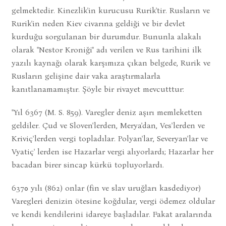
gelmektedir. Kinezlik'in kurucusu Rurik'tir. Rusların ve
Rurik'in neden Kiev civarına geldiği ve bir devlet
kurduğu sorgulanan bir durumdur. Bununla alakalı
olarak "Nestor Kroniği" adı verilen ve Rus tarihini ilk
yazılı kaynağı olarak karşımıza çıkan belgede, Rurik ve
Rusların gelişine dair vaka araştırmalarla
kanıtlanamamıştır. Şöyle bir rivayet mevcutttur:
"Yıl 6367 (M. S. 859). Varegler deniz aşırı memleketten
geldiler. Çud ve Sloven'lerden, Merya'dan, Ves'lerden ve
Kriviç'lerden vergi topladılar. Polyan'lar, Severyan'lar ve
Vyatiç' lerden ise Hazarlar vergi alıyorlardı; Hazarlar her
bacadan birer sincap kürkü topluyorlardı.
6370 yılı (862) onlar (fin ve slav uruğları kasdediyor)
Varegleri denizin ötesine koğdular, vergi ödemez oldular
ve kendi kendilerini idareye başladılar. Fakat aralarında