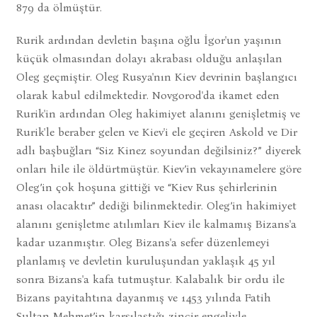
879 da ölmüştür.
Rurik ardından devletin başına oğlu İgor'un yaşının
küçük olmasından dolayı akrabası olduğu anlaşılan
Oleg geçmiştir. Oleg Rusya'nın Kiev devrinin başlangıcı
olarak kabul edilmektedir. Novgorod'da ikamet eden
Rurik'in ardından Oleg hakimiyet alanını genişletmiş ve
Rurik'le beraber gelen ve Kiev'i ele geçiren Askold ve Dir
adlı başbuğları “Siz Kinez soyundan değilsiniz?” diyerek
onları hile ile öldürtmüştür. Kiev’in vekayınamelere göre
Oleg’in çok hoşuna gittiği ve “Kiev Rus şehirlerinin
anası olacaktır” dediği bilinmektedir. Oleg’in hakimiyet
alanını genişletme atılımları Kiev ile kalmamış Bizans'a
kadar uzanmıştır. Oleg Bizans'a sefer düzenlemeyi
planlamış ve devletin kuruluşundan yaklaşık 45 yıl
sonra Bizans'a kafa tutmuştur. Kalabalık bir ordu ile
Bizans payitahtına dayanmış ve 1453 yılında Fatih
Sultan Mehmet’in karşılaştığı zincir engeliyle