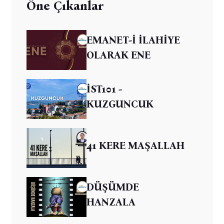
Öne Çıkanlar
EMANET-İ İLAHİYE
OLARAK ENE
İST101 -
KUZGUNCUK
41 KERE MAŞALLAH
DÜŞÜMDE
HANZALA