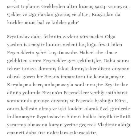
servet toplanır; Greklerden altın kumaş şarap ve meyva ;
Çekler ve Ugorlardan gümüş ve altar ; Rusya'dan da
kürkler mum bal ve köleler gelir”
Svyatoslav daha fethinin zevkini süremeden Olga
yardım istemiştir bunun nedeni boşluğu fırsat bilen
Peçeneklerin şehri kuşatmasıdır. Haberi alır almaz
geldikten sonra Peçenekler geri çekilmişler. Daha sonra
tekrar tunaya dönmüş fakat dönüşte kendisini düşman
olarak gören bir Bizans imparatoru ile karşılaşmıştır.
Karşılaşma barış anlaşmasıyla sonlanmıştır. Svyatoslav
dönüş yolunda Bizans'ın Peçeneklere verdiği istihbarat
sonucunda pusuya düşmüş ve Peçenek başbuğu Küre ,
onun kellesin almış ve içki kadehi olarak özel günlerde
kullanmıştır. Svyatoslav’ın ölümü halkta büyük üzüntü
yaratmış olmasına karşın yerine geçecek Vladimir aldığı
emaneti daha üst noktalara çıkaracaktır.