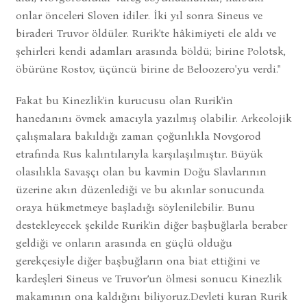
onlar önceleri Sloven idiler. İki yıl sonra Sineus ve
biraderi Truvor öldüler. Rurik'te hâkimiyeti ele aldı ve
şehirleri kendi adamları arasında böldü; birine Polotsk,
öbürüne Rostov, üçüncü birine de Beloozero'yu verdi."
Fakat bu Kinezlik'in kurucusu olan Rurik'in
hanedanını övmek amacıyla yazılmış olabilir. Arkeolojik
çalışmalara bakıldığı zaman çoğunlıkla Novgorod
etrafında Rus kalıntılarıyla karşılaşılmıştır. Büyük
olasılıkla Savaşçı olan bu kavmin Doğu Slavlarının
üzerine akın düzenlediği ve bu akınlar sonucunda
oraya hükmetmeye başladığı söylenilebilir. Bunu
destekleyecek şekilde Rurik'in diğer başbuğlarla beraber
geldiği ve onların arasında en güçlü olduğu
gerekçesiyle diğer başbuğların ona biat ettiğini ve
kardeşleri Sineus ve Truvor’un ölmesi sonucu Kinezlik
makamının ona kaldığını biliyoruz.Devleti kuran Rurik