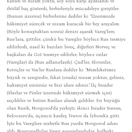
kanun ve nizam yoktu, soy soya karşı ayaklandı ve
ihtilâf baş gösterdi, birbirleriyle mücadeleye giriştiler.
(Bunun üzerine) birbirlerine dediler ki: "Üzerimizde
hâkimiyet sürecek ve nizam kuracak bir bey arayalım.
(Böyle konuştuktan sonra) denizi aşarak Vareg'lere,
Rus'lara, gittiler; çünkü bu Varegler böylece Rus tesmiye
edilirlerdi, nasıl ki bazıları İsveç, diğerleri Norveç ve
başkaları da Got tesmiye edilirler; böylece onlar
(Vareglar) da (Rus adlanırlardı). Çud'ler, Slovenler,
Kriviçler ve Ves'ler Ruslara dediler ki: "Memleketimiz
büyük ve zengindir, fakat (orada) nizam yoktur, geliniz,
hakimiyet sürünüz ve bizi idare ediniz.".Üç birader
(Slavlar ve Finler üzerinde hâkimiyet sürmek için)
seçildiler ve bütün Rusları alarak geldiler. En büyüğü
olan Rurik, Novgorod'da yerleşti; ikinci birader Sineus,
Beloozero'da, üçüncü kardeş Truvor da İzborsk'a gitti.
İşte bu Vareglere nisbetle Rus yurdu Novgorod adını
aldı; Novgorodlular Vareg soyundandırlar, halbuki