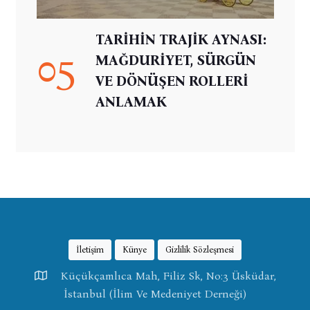
TARİHİN TRAJİK AYNASI:
05
MAĞDURİYET, SÜRGÜN
VE DÖNÜŞEN ROLLERİ
ANLAMAK
İletişim
Künye
Gizlilik Sözleşmesi
Küçükçamlıca Mah, Filiz Sk, No:3 Üsküdar,
İstanbul (İlim Ve Medeniyet Derneği)