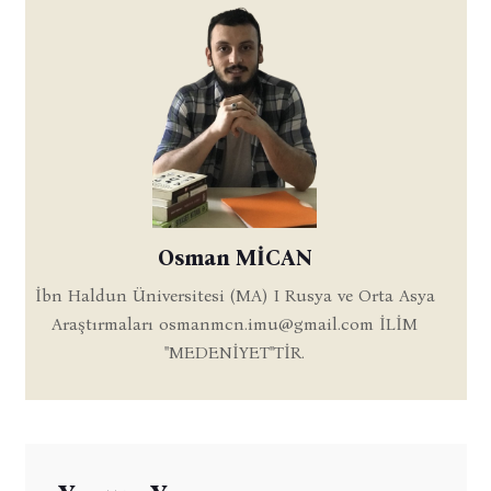
Osman MİCAN
İbn Haldun Üniversitesi (MA) I Rusya ve Orta Asya
Araştırmaları
osmanmcn.imu@gmail.com
İLİM
''MEDENİYET''TİR.