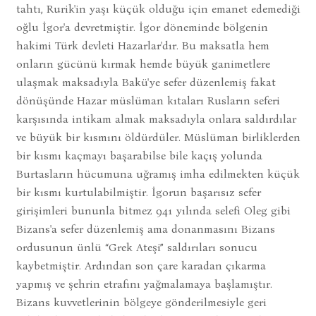
tahtı, Rurik'in yaşı küçük olduğu için emanet edemediği
oğlu İgor'a devretmiştir. İgor döneminde bölgenin
hakimi Türk devleti Hazarlar'dır. Bu maksatla hem
onların gücünü kırmak hemde büyük ganimetlere
ulaşmak maksadıyla Bakü'ye sefer düzenlemiş fakat
dönüşünde Hazar müslüman kıtaları Rusların seferi
karşısında intikam almak maksadıyla onlara saldırdılar
ve büyük bir kısmını öldürdüler. Müslüman birliklerden
bir kısmı kaçmayı başarabilse bile kaçış yolunda
Burtasların hücumuna uğramış imha edilmekten küçük
bir kısmı kurtulabilmiştir. İgorun başarısız sefer
girişimleri bununla bitmez 941 yılında selefi Oleg gibi
Bizans'a sefer düzenlemiş ama donanmasını Bizans
ordusunun ünlü “Grek Ateşi” saldırıları sonucu
kaybetmiştir. Ardından son çare karadan çıkarma
yapmış ve şehrin etrafını yağmalamaya başlamıştır.
Bizans kuvvetlerinin bölgeye gönderilmesiyle geri