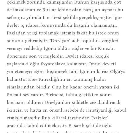
çekilmek zorunda kalmışlardır. Bunun karşısında 907
de imzalanan ve Ruslar lehine olan barış anlaşması bu
sefer 912 yılında tam tersi şekilde gerçekleşmiştir. İgor
devlet iç idaresi konusunda da başarılı olamamıştır.
Fazladan vergi toplamak istemiş fakat bu istek onun
sonunu getirmiştir. "Drevlyan" adlı topluluk vergileri
vermeyi reddedip İgor'u öldürmüşler ve bir Kinez'in
dönemine son vermişlerdir. Devlet idaresi küçük
yaşlardaki oğlu Svyatoslav'a kalmıştır. Onun devleti
yönetemeyeceğini düşünerek taht İgor’un karısı Olga'ya
kalmıştır. Kiev Kinezliği'nin en tanınmış kadın
simalarından biridir. Onu bu kadar önemli yapan iki
önemli şey vardır. Birincisi, tahta geçtikten sonra
kocasını öldüren Drevlyanları şiddetle cezalandırmak;
ikincisi ve hatta en önemli sebebi de Hristiyanlığı kabul
etmiş olmasıdır. Rus kilisesi tarafından "Azizler"
arasında kabul edilmektedir. Başarılı şekilde oğlu