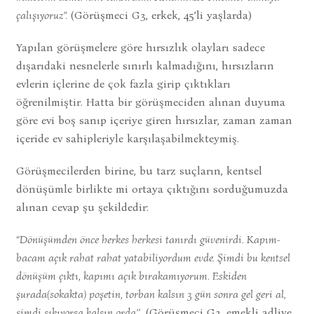
çalışıyoruz”.
(Görüşmeci G3, erkek, 45’li yaşlarda)
Yapılan görüşmelere göre hırsızlık olayları sadece
dışarıdaki nesnelerle sınırlı kalmadığını, hırsızların
evlerin içlerine de çok fazla girip çıktıkları
öğrenilmiştir. Hatta bir görüşmeciden alınan duyuma
göre evi boş sanıp içeriye giren hırsızlar, zaman zaman
içeride ev sahipleriyle karşılaşabilmekteymiş.
Görüşmecilerden birine, bu tarz suçların, kentsel
dönüşümle birlikte mi ortaya çıktığını sorduğumuzda
alınan cevap şu şekildedir:
“Dönüşümden önce herkes herkesi tanırdı güvenirdi. Kapım-
bacam açık rahat rahat yatabiliyordum evde. Şimdi bu kentsel
dönüşüm çıktı, kapımı açık bırakamıyorum. Eskiden
şurada(sokakta) poşetin, torban kalsın 3 gün sonra gel geri al,
şimdi sıkıyorsa kalsın orda’’
. (Görüşmeci G2, emekli adliye