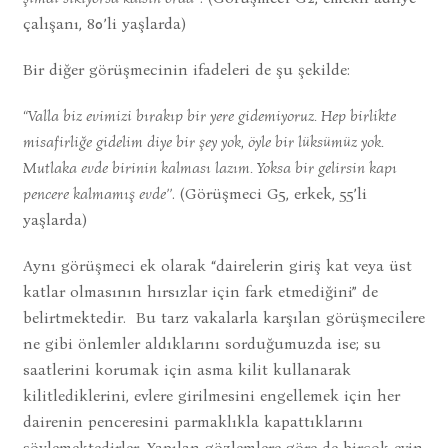
çalışanı, 80’li yaşlarda)
Bir diğer görüşmecinin ifadeleri de şu şekilde:
“Valla biz evimizi bırakıp bir yere gidemiyoruz. Hep birlikte
misafirliğe gidelim diye bir şey yok, öyle bir lüksümüz yok.
Mutlaka evde birinin kalması lazım. Yoksa bir gelirsin kapı
pencere kalmamış evde’’
. (Görüşmeci G5, erkek, 55’li
yaşlarda)
Aynı görüşmeci ek olarak “dairelerin giriş kat veya üst
katlar olmasının hırsızlar için fark etmediğini” de
belirtmektedir. Bu tarz vakalarla karşılan görüşmecilere
ne gibi önlemler aldıklarını sorduğumuzda ise; su
saatlerini korumak için asma kilit kullanarak
kilitlediklerini, evlere girilmesini engellemek için her
dairenin penceresini parmaklıkla kapattıklarını
söylemektedirler. Yapılan gözlemlere göre de birçok evin