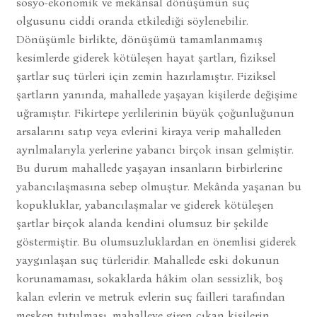
sosyo-ekonomik ve mekânsal dönüşümün suç
olgusunu ciddi oranda etkilediği söylenebilir.
Dönüşümle birlikte, dönüşümü tamamlanmamış
kesimlerde giderek kötüleşen hayat şartları, fiziksel
şartlar suç türleri için zemin hazırlamıştır. Fiziksel
şartların yanında, mahallede yaşayan kişilerde değişime
uğramıştır. Fikirtepe yerlilerinin büyük çoğunluğunun
arsalarını satıp veya evlerini kiraya verip mahalleden
ayrılmalarıyla yerlerine yabancı birçok insan gelmiştir.
Bu durum mahallede yaşayan insanların birbirlerine
yabancılaşmasına sebep olmuştur. Mekânda yaşanan bu
kopukluklar, yabancılaşmalar ve giderek kötüleşen
şartlar birçok alanda kendini olumsuz bir şekilde
göstermiştir. Bu olumsuzluklardan en önemlisi giderek
yaygınlaşan suç türleridir. Mahallede eski dokunun
korunamaması, sokaklarda hâkim olan sessizlik, boş
kalan evlerin ve metruk evlerin suç failleri tarafından
mesken tutulması, mahalleye giren çıkan kişilerin