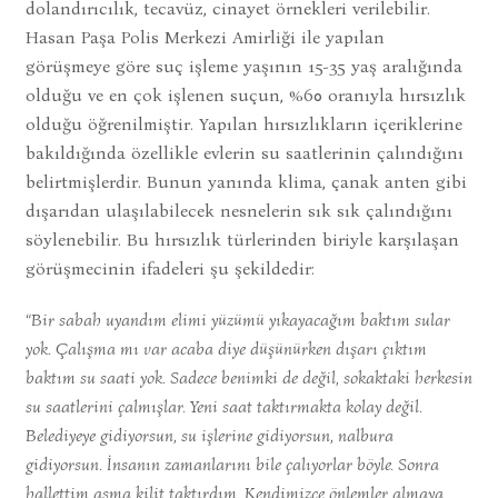
dolandırıcılık, tecavüz, cinayet örnekleri verilebilir.
Hasan Paşa Polis Merkezi Amirliği ile yapılan
görüşmeye göre suç işleme yaşının 15-35 yaş aralığında
olduğu ve en çok işlenen suçun, %60 oranıyla hırsızlık
olduğu öğrenilmiştir. Yapılan hırsızlıkların içeriklerine
bakıldığında özellikle evlerin su saatlerinin çalındığını
belirtmişlerdir. Bunun yanında klima, çanak anten gibi
dışarıdan ulaşılabilecek nesnelerin sık sık çalındığını
söylenebilir. Bu hırsızlık türlerinden biriyle karşılaşan
görüşmecinin ifadeleri şu şekildedir:
“Bir sabah uyandım elimi yüzümü yıkayacağım baktım sular
yok. Çalışma mı var acaba diye düşünürken dışarı çıktım
baktım su saati yok. Sadece benimki de değil, sokaktaki herkesin
su saatlerini çalmışlar. Yeni saat taktırmakta kolay değil.
Belediyeye gidiyorsun, su işlerine gidiyorsun, nalbura
gidiyorsun. İnsanın zamanlarını bile çalıyorlar böyle. Sonra
hallettim asma kilit taktırdım. Kendimizce önlemler almaya