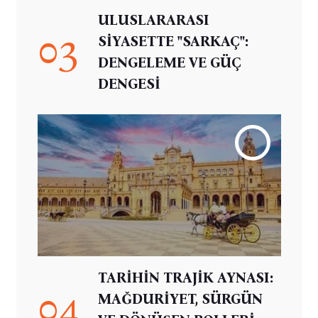
ULUSLARARASI
03
SİYASETTE "SARKAÇ":
DENGELEME VE GÜÇ
DENGESİ
TARİHİN TRAJİK AYNASI:
04
MAĞDURİYET, SÜRGÜN