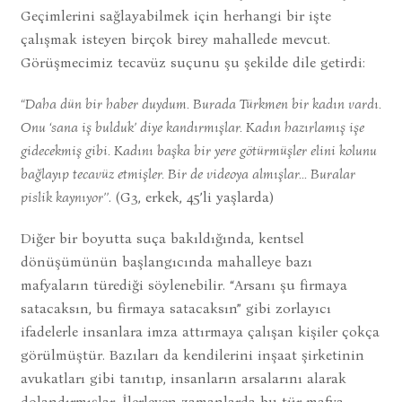
Geçimlerini sağlayabilmek için herhangi bir işte
çalışmak isteyen birçok birey mahallede mevcut.
Görüşmecimiz tecavüz suçunu şu şekilde dile getirdi:
“Daha dün bir haber duydum. Burada Türkmen bir kadın vardı.
Onu ‘sana iş bulduk’ diye kandırmışlar. Kadın hazırlamış işe
gidecekmiş gibi. Kadını başka bir yere götürmüşler elini kolunu
bağlayıp tecavüz etmişler. Bir de videoya almışlar… Buralar
pislik kaynıyor’’
. (G3, erkek, 45’li yaşlarda)
Diğer bir boyutta suça bakıldığında, kentsel
dönüşümünün başlangıcında mahalleye bazı
mafyaların türediği söylenebilir. “Arsanı şu firmaya
satacaksın, bu firmaya satacaksın” gibi zorlayıcı
ifadelerle insanlara imza attırmaya çalışan kişiler çokça
görülmüştür. Bazıları da kendilerini inşaat şirketinin
avukatları gibi tanıtıp, insanların arsalarını alarak
dolandırmışlar. İlerleyen zamanlarda bu tür mafya