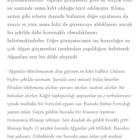
su saatinde asma kilit olduğu teyit edilmiştir. Klima,
anten gibi evlerin dışında bulunan diğer eşyalarını da
zincir ve yine asma kilit ile güvenceye aldıklarını ancak
bu şekilde dahi korunaklı olmadıklarını
belirtmektedirler. Diğer görüşmecimiz ise hırsızlığın en
çok Afgan göçmenleri tarafından yapıldığını belirterek
Afganları sert bir dilde eleştirdi:
“Afganlar Müslümanım diye geçinen en kötü halktır. Onlara
hiçbir şekilde acımam. Şurada seni müsait bulsa keserler.
Elinden telefonunu alırlar, paranı alırlar, saatini alırlar. Ne
bulsalar alırlar. Kâğıt toplayıcılığı yapıyorlar ya o torbalarının
içinde mutlaka bir hırsızlık eşyası var. Burada bütün hırsızlığı
yapan onlar. Geçen geldim burada bir binanın tepesine
tırmanmış klimayı söküyor. Sesi duyduk da geldik bıraktı gitti
klimayı kaçtı. O yüzden burada Afganlar çok tehlikeli. Buralar
hep yabancı. Özbeklerde var burada ama onlar çok medeni