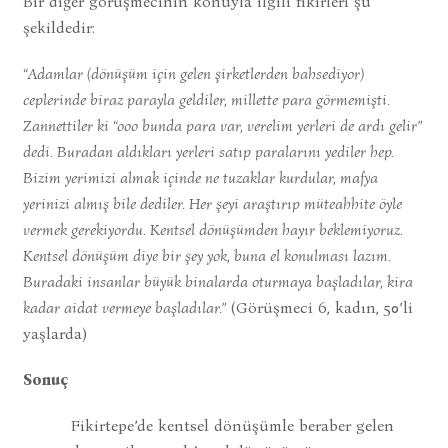
Bir diğer görüşmecinin konuyla ilgili fikirleri şu
şekildedir:
“Adamlar (dönüşüm için gelen şirketlerden bahsediyor)
ceplerinde biraz parayla geldiler, millette para görmemişti.
Zannettiler ki “ooo bunda para var, verelim yerleri de ardı gelir”
dedi. Buradan aldıkları yerleri satıp paralarını yediler hep.
Bizim yerimizi almak içinde ne tuzaklar kurdular, mafya
yerinizi almış bile dediler. Her şeyi araştırıp müteahhite öyle
vermek gerekiyordu. Kentsel dönüşümden hayır beklemiyoruz.
Kentsel dönüşüm diye bir şey yok, buna el konulması lazım.
Buradaki insanlar büyük binalarda oturmaya başladılar, kira
kadar aidat vermeye başladılar.”
(Görüşmeci 6, kadın, 50’li
yaşlarda)
Sonuç
Fikirtepe’de kentsel dönüşümle beraber gelen