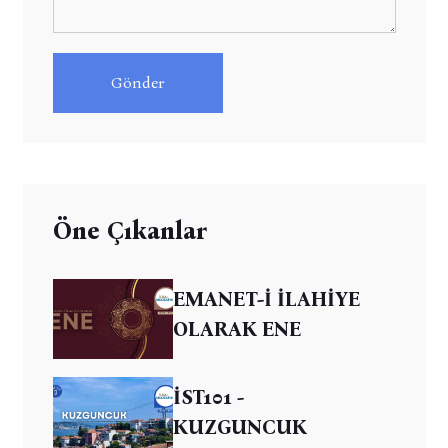
Gönder
Öne Çıkanlar
EMANET-İ İLAHİYE
OLARAK ENE
İST101 -
KUZGUNCUK