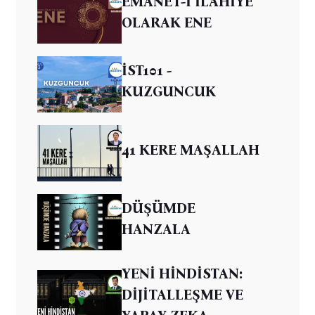
EMANET-İ İLAHİYE
OLARAK ENE
İST101 -
KUZGUNCUK
41 KERE MAŞALLAH
DÜŞÜMDE
HANZALA
YENİ HİNDİSTAN:
DİJİTALLEŞME VE