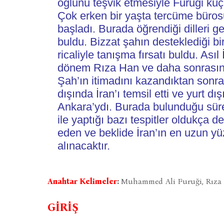
oğlunu teşvik etmesiyle Furuği küçü
Çok erken bir yaşta tercüme büros
başladı. Burada öğrendiği dilleri gel
buldu. Bizzat şahın desteklediği b
ricaliyle tanışma fırsatı buldu. Ası
dönem Rıza Han ve daha sonrasın
Şah’ın itimadını kazandıktan sonra 
dışında İran’ı temsil etti ve yurt d
Ankara’ydı. Burada bulunduğu süre 
ile yaptığı bazı tespitler oldukça de
eden ve beklide İran’ın en uzun yüzy
alınacaktır.
Anahtar Kelimeler
:
Muhammed Ali Furuği, Rıza
GİRİŞ