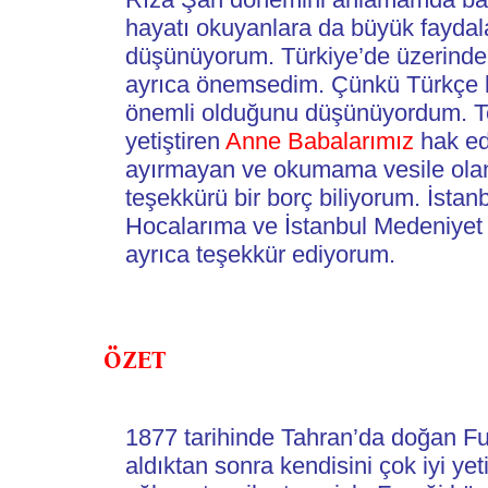
hayatı okuyanlara da büyük faydala
düşünüyorum. Türkiye’de üzerinde 
ayrıca önemsedim. Çünkü Türkçe lit
önemli olduğunu düşünüyordum. Teş
yetiştiren 
Anne Babalarımız
 hak ed
ayırmayan ve okumama vesile ola
teşekkürü bir borç biliyorum. İstan
Hocalarıma ve İstanbul Medeniyet 
ÖZET
1877 tarihinde Tahran’da doğan Fur
aldıktan sonra kendisini çok iyi yet