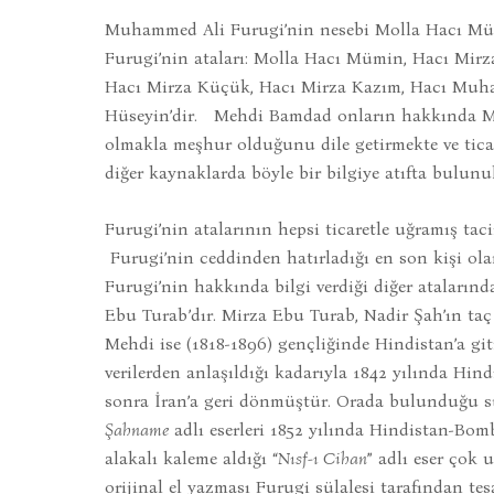
Muhammed Ali Furugi’nin nesebi Molla Hacı Mümi
Furugi’nin ataları: Molla Hacı Mümin, Hacı Mir
Hacı Mirza Küçük, Hacı Mirza Kazım, Hacı M
Hüseyin’dir. Mehdi Bamdad onların hakkında M
olmakla meşhur olduğunu dile getirmekte ve ticar
diğer kaynaklarda böyle bir bilgiye atıfta bulunu
Furugi’nin atalarının hepsi ticaretle uğramış taci
Furugi’nin ceddinden hatırladığı en son kişi o
Furugi’nin hakkında bilgi verdiği diğer ataların
Ebu Turab’dır. Mirza Ebu Turab, Nadir Şah’ın ta
Mehdi ise (1818-1896) gençliğinde Hindistan’a git
verilerden anlaşıldığı kadarıyla 1842 yılında Hin
sonra İran’a geri dönmüştür. Orada bulunduğu sür
Şahname
adlı eserleri 1852 yılında Hindistan-Bomb
alakalı kaleme aldığı “
Nısf-ı Cihan
” adlı eser çok
orijinal el yazması Furugi sülalesi tarafından t