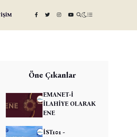
TİŞİM
Öne Çıkanlar
EMANET-İ
İLAHİYE OLARAK
ENE
İST101 -