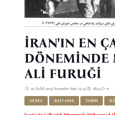
İRAN'IN EN Ç
DÖNEMİNDE
ALİ FURUĞİ
05 Eylül 2024 Perşembe Saat 23:24
2829
0
GENEL
BATI ASYA
TARİH
İL
İran’ın En Çalkantılı Döneminde Muhammed Al