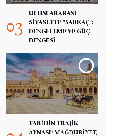
ULUSLARARASI
03
SİYASETTE "SARKAÇ":
DENGELEME VE GÜÇ
DENGESİ
TARİHİN TRAJİK
04
AYNASI: MAĞDURİYET,