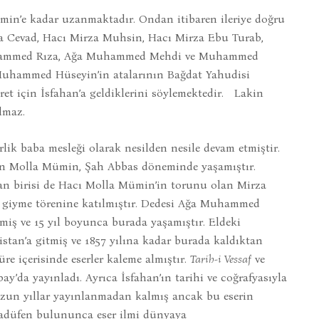
n’e kadar uzanmaktadır. Ondan itibaren ileriye doğru
za Cevad, Hacı Mirza Muhsin, Hacı Mirza Ebu Turab,
uhammed Rıza, Ağa Muhammed Mehdi ve Muhammed
uhammed Hüseyin’in atalarının Bağdat Yahudisi
et için İsfahan’a geldiklerini söylemektedir. Lakin
lmaz.
rlik baba mesleği olarak nesilden nesile devam etmiştir.
lan Molla Mümin, Şah Abbas döneminde yaşamıştır.
dan birisi de Hacı Molla Mümin’in torunu olan Mirza
ç giyme törenine katılmıştır. Dedesi Ağa Muhammed
miş ve 15 yıl boyunca burada yaşamıştır. Eldeki
distan’a gitmiş ve 1857 yılına kadar burada kaldıktan
e içerisinde eserler kaleme almıştır.
Tarih-i Vessaf
ve
ay’da yayınladı. Ayrıca İsfahan’ın tarihi ve coğrafyasıyla
 uzun yıllar yayınlanmadan kalmış ancak bu eserin
esadüfen bulununca eser ilmi dünyaya