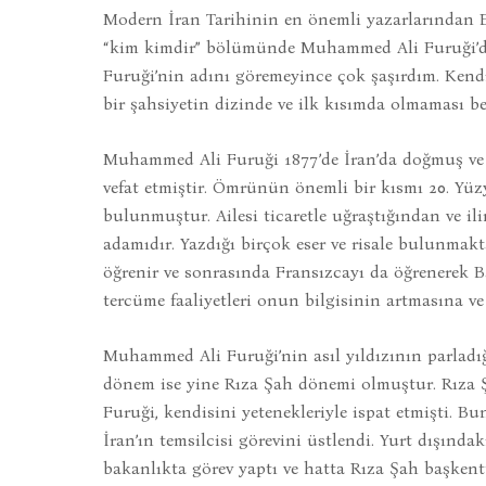
Modern İran Tarihinin en önemli yazarlarından
“kim kimdir” bölümünde Muhammed Ali Furuği’d
Furuği’nin adını göremeyince çok şaşırdım. Kendin
bir şahsiyetin dizinde ve ilk kısımda olmaması be
Muhammed Ali Furuği 1877’de İran’da doğmuş ve R
vefat etmiştir. Ömrünün önemli bir kısmı 20. Yü
bulunmuştur. Ailesi ticaretle uğraştığından ve il
adamıdır. Yazdığı birçok eser ve risale bulunmak
öğrenir ve sonrasında Fransızcayı da öğrenerek Ba
tercüme faaliyetleri onun bilgisinin artmasına ve
Muhammed Ali Furuği’nin asıl yıldızının parlad
dönem ise yine Rıza Şah dönemi olmuştur. Rıza 
Furuği, kendisini yetenekleriyle ispat etmişti. B
İran’ın temsilcisi görevini üstlendi. Yurt dışında
bakanlıkta görev yaptı ve hatta Rıza Şah başken