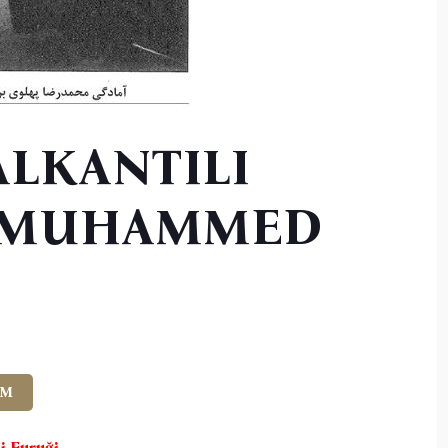
ALKANTILI
 MUHAMMED
İM
i Furuği