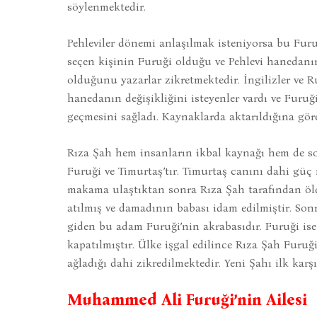
söylenmektedir.
Pehleviler dönemi anlaşılmak isteniyorsa bu Furu
seçen kişinin Furuği olduğu ve Pehlevi hanedanı
olduğunu yazarlar zikretmektedir. İngilizler ve R
hanedanın değişikliğini isteyenler vardı ve Fur
geçmesini sağladı. Kaynaklarda aktarıldığına gör
Rıza Şah hem insanların ikbal kaynağı hem de so
Furuği ve Timurtaş’tır. Timurtaş canını dahi güç
makama ulaştıktan sonra Rıza Şah tarafından öld
atılmış ve damadının babası idam edilmiştir. So
giden bu adam Furuği’nin akrabasıdır. Furuği i
kapatılmıştır. Ülke işgal edilince Rıza Şah Furuğ
ağladığı dahi zikredilmektedir. Yeni Şahı ilk kar
Muhammed
Ali Furuği’nin Ailesi