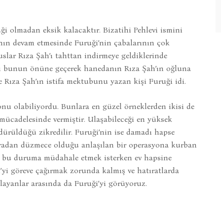
ği olmadan eksik kalacaktır. Bizatihi Pehlevi ismini
nın devam etmesinde Furuği’nin çabalarının çok
uslar Rıza Şah’ı tahttan indirmeye geldiklerinde
uği bunun önüne geçerek hanedanın Rıza Şah’ın oğluna
e Rıza Şah’ın istifa mektubunu yazan kişi Furuği idi.
nu olabiliyordu. Bunlara en güzel örneklerden ikisi de
 mücadelesinde vermiştir. Ulaşabileceği en yüksek
ürüldüğü zikredilir. Furuği’nin ise damadı hapse
nradan düzmece olduğu anlaşılan bir operasyona kurban
se bu duruma müdahale etmek isterken ev hapsine
i’yi göreve çağırmak zorunda kalmış ve hatıratlarda
şılayanlar arasında da Furuği’yi görüyoruz.