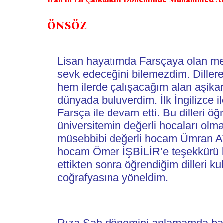
ÖNSÖZ
Lisan hayatımda Farsçaya olan mer
sevk edeceğini bilemezdim. Dillere
hem ilerde çalışacağım alan aşikar 
dünyada buluverdim. İlk İngilizce 
Farsça ile devam etti. Bu dilleri ö
üniversitemin değerli hocaları ol
müsebbibi değerli hocam Ümran AY 
hocam Ömer İŞBİLİR’e teşekkürü bir
ettikten sonra öğrendiğim dilleri k
coğrafyasına yöneldim.
Rıza Şah dönemini anlamamda bana