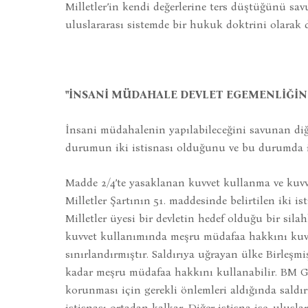
Milletler’in kendi değerlerine ters düştüğünü s
uluslararası sistemde bir hukuk doktrini olarak d
"İNSANİ MÜDAHALE DEVLET EGEMENLİĞİNİ
İnsani müdahalenin yapılabileceğini savunan di
durumun iki istisnası olduğunu ve bu durumda in
Madde 2/4’te yasaklanan kuvvet kullanma ve kuvv
Milletler Şartının 51. maddesinde belirtilen iki i
Milletler üyesi bir devletin hedef olduğu bir sila
kuvvet kullanımında meşru müdafaa hakkını kuvv
sınırlandırmıştır. Saldırıya uğrayan ülke Birleşm
kadar meşru müdafaa hakkını kullanabilir. BM Gü
korunması için gerekli önlemleri aldığında saldı
istisnası ortadan kalkar. Diğer istisna ise, ulusl