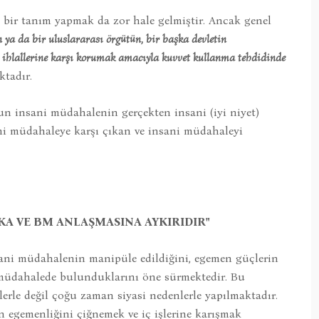
 bir tanım yapmak da zor hale gelmiştir. Ancak genel
n ya da bir uluslararası örgütün, bir başka devletin
ı ihlallerine karşı korumak amacıyla kuvvet kullanma tehdidinde
ktadır.
n insani müdahalenin gerçekten insani (iyi niyet)
sani müdahaleye karşı çıkan ve insani müdahaleyi
A VE BM ANLAŞMASINA AYKIRIDIR"
sani müdahalenin manipüle edildiğini, egemen güçlerin
 müdahalede bulunduklarını öne sürmektedir. Bu
rle değil çoğu zaman siyasi nedenlerle yapılmaktadır.
n egemenliğini çiğnemek ve iç işlerine karışmak