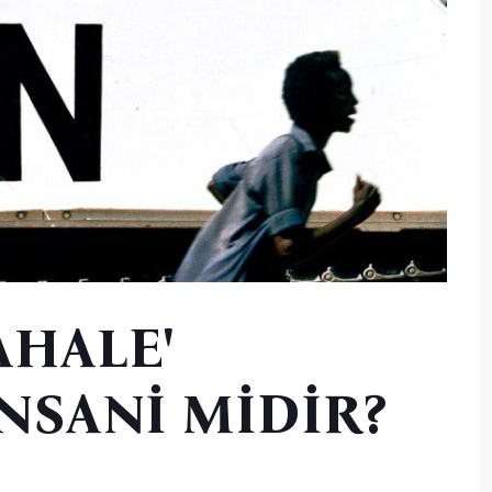
AHALE'
NSANİ MİDİR?