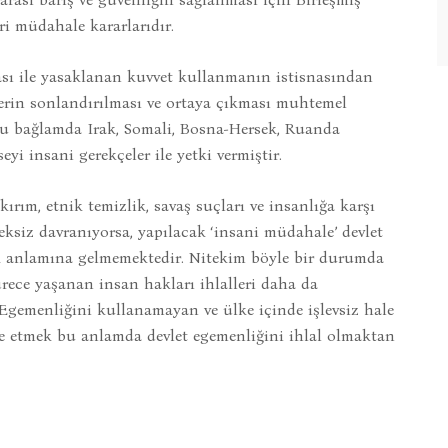
i müdahale kararlarıdır.
ası ile yasaklanan kuvvet kullanmanın istisnasından
lerin sonlandırılması ve ortaya çıkması muhtemel
. Bu bağlamda Irak, Somali, Bosna-Hersek, Ruanda
i insani gerekçeler ile yetki vermiştir.
kırım, etnik temizlik, savaş suçları ve insanlığa karşı
siz davranıyorsa, yapılacak ‘insani müdahale’ devlet
mak anlamına gelmemektedir. Nitekim böyle bir durumda
rece yaşanan insan hakları ihlalleri daha da
 Egemenliğini kullanamayan ve ülke içinde işlevsiz hale
e etmek bu anlamda devlet egemenliğini ihlal olmaktan