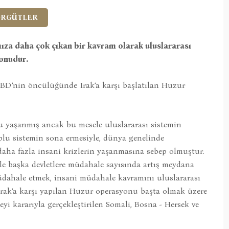
ÖRGÜTLER
mıza daha çok çıkan bir kavram olarak uluslararası
konudur.
ABD’nin öncülüğünde Irak’a karşı başlatılan Huzur
 yaşanmış ancak bu mesele uluslararası sistemin
plu sistemin sona ermesiyle, dünya genelinde
daha fazla insani krizlerin yaşanmasına sebep olmuştur.
yle başka devletlere müdahale sayısında artış meydana
 müdahale etmek, insani müdahale kavramını uluslararası
 Irak’a karşı yapılan Huzur operasyonu başta olmak üzere
eyi kararıyla gerçekleştirilen Somali, Bosna - Hersek ve