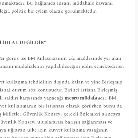
avunmaktadır. Bu bağlamda insani müdahale kavramı
eğil, politik bir eylem olarak görülmektedir.
 İHLAL DEĞİLDİR"
ğer görüş ise BM Anlaşmasının 2/4 maddesinde yer alan
sani müdahalenin yapılabileceğini iddia etmektedirler.
et kullanma tehdidinin dışında kalan ve yine Birleşmiş
stisnai durum söz konusudur. Birinci istisna Birleşmiş
hlı saldırı karşısında yapacağı
meşru müdafaa
dır. BM
et kullanmanın bir istisnası olarak görürken bunu da
iş Milletler Güvenlik Konseyi gerekli önlemleri alıncaya
venlik Konseyi uluslararası barışın sağlanması ve
rıya uğrayan ülke için kuvvet kullanma yasağının
ararası barış ve güvenliğin sağlanması için Birleşmiş