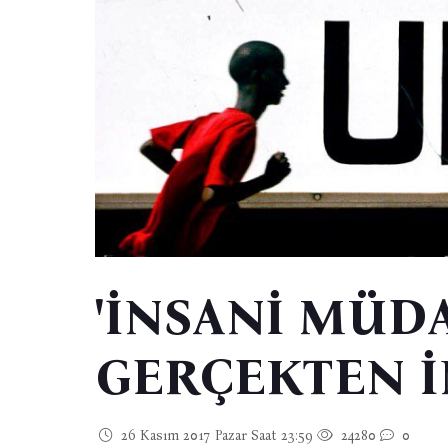
'İNSANİ MÜD
GERÇEKTEN İ
26 Kasım 2017 Pazar Saat 23:59
24280
0