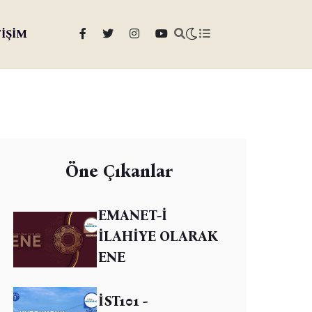
TİŞİM
Öne Çıkanlar
EMANET-İ
İLAHİYE OLARAK
ENE
İST101 -