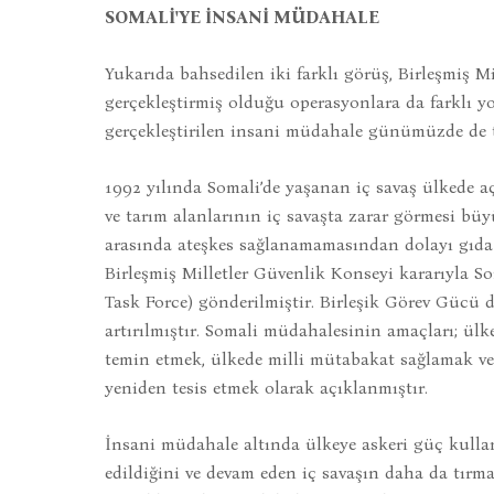
SOMALİ'YE İNSANİ MÜDAHALE
Yukarıda bahsedilen iki farklı görüş, Birleşmiş M
gerçekleştirmiş olduğu operasyonlara da farklı yo
gerçekleştirilen insani müdahale günümüzde de t
1992 yılında Somali’de yaşanan iç savaş ülkede açl
ve tarım alanlarının iç savaşta zarar görmesi büy
arasında ateşkes sağlanamamasından dolayı gıda 
Birleşmiş Milletler Güvenlik Konseyi kararıyla S
Task Force) gönderilmiştir. Birleşik Görev Gücü 
artırılmıştır. Somali müdahalesinin amaçları; ülk
temin etmek, ülkede milli mütabakat sağlamak ve
yeniden tesis etmek olarak açıklanmıştır.
İnsani müdahale altında ülkeye askeri güç kullan
edildiğini ve devam eden iç savaşın daha da tırma