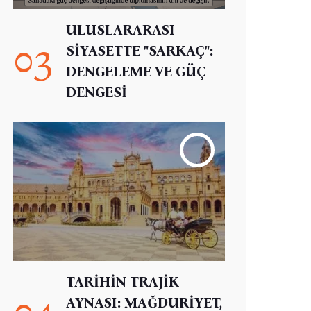
ULUSLARARASI
03
SİYASETTE "SARKAÇ":
DENGELEME VE GÜÇ
DENGESİ
TARİHİN TRAJİK
04
AYNASI: MAĞDURİYET,