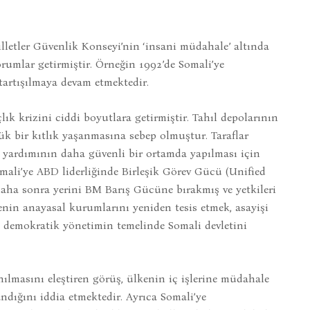
illetler Güvenlik Konseyi’nin ‘insani müdahale’ altında
rumlar getirmiştir. Örneğin 1992’de Somali’ye
artışılmaya devam etmektedir.
ık krizini ciddi boyutlara getirmiştir. Tahıl depolarının
ük bir kıtlık yaşanmasına sebep olmuştur. Taraflar
yardımının daha güvenli bir ortamda yapılması için
omali’ye ABD liderliğinde Birleşik Görev Gücü (Unified
daha sonra yerini BM Barış Gücüne bırakmış ve yetkileri
enin anayasal kurumlarını yeniden tesis etmek, asayişi
 demokratik yönetimin temelinde Somali devletini
ılmasını eleştiren görüş, ülkenin iç işlerine müdahale
ndığını iddia etmektedir. Ayrıca Somali’ye