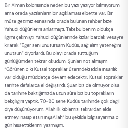
Bir Alman kolonisinde neden bu yazı yazıyor bilmiyorum
ama orada yazılanların bir açıklaması elbette var. Bir
müze gezimiz esnasında orada bulunan rehber bize
Yahudi düğünlerini anlatmıştı. Tabi bu benim oldukça
ilgimi çekmişti. Yahudi düğünlerinde kızlar bardak vesayre
kırarak “Eğer seni unutursam Kudüs, sağ elim yeteneğini
unutsun” diyorlardı. Bu olayı orada tuttuğum
günlüğümden tekrar okudum. Şunları not almışım
“Görünen o ki Kutsal topraklar üzerindeki iddia insanlık
var olduğu müddetçe devam edecektir. Kutsal topraklar
tarihte defalarca el değiştirdi. Şuan biz de olmuyor olsa
da tarihine baktığımızda uzun süre biz bu toprakların
bekçiliğini yaptık. 70-80 sene Kudüs tarihinde çok değil
diye düşünüyorum. Allah ilk kıblemizi tekrardan elde
etmeyi nasip etsin inşaAllah” bu şekilde bilgisayarıma o
gün hissettiklerimi yazmışım.