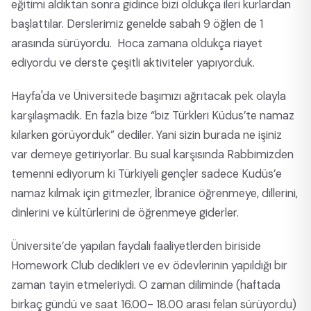
eğitimi aldıktan sonra gidince bizi oldukça ileri kurlardan
başlattılar. Derslerimiz genelde sabah 9 öğlen de 1
arasında sürüyordu. Hoca zamana oldukça riayet
ediyordu ve derste çeşitli aktiviteler yapıyorduk.
Hayfa'da ve Üniversitede başımızı ağrıtacak pek olayla
karşılaşmadık. En fazla bize “biz Türkleri Küdus’te namaz
kılarken görüyorduk” dediler. Yani sizin burada ne işiniz
var demeye getiriyorlar. Bu sual karşısında Rabbimizden
temenni ediyorum ki Türkiyeli gençler sadece Kudüs’e
namaz kılmak için gitmezler, İbranice öğrenmeye, dillerini,
dinlerini ve kültürlerini de öğrenmeye giderler.
Üniversite’de yapılan faydalı faaliyetlerden biriside
Homework Club dedikleri ve ev ödevlerinin yapıldığı bir
zaman tayin etmeleriydi. O zaman diliminde (haftada
birkaç gündü ve saat 16.00- 18.00 arası felan sürüyordu)