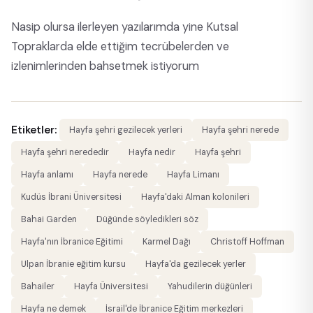
Nasip olursa ilerleyen yazılarımda yine Kutsal
Topraklarda elde ettiğim tecrübelerden ve
izlenimlerinden bahsetmek istiyorum
Etiketler:
Hayfa şehri gezilecek yerleri
Hayfa şehri nerede
Hayfa şehri nerededir
Hayfa nedir
Hayfa şehri
Hayfa anlamı
Hayfa nerede
Hayfa Limanı
Kudüs İbrani Üniversitesi
Hayfa'daki Alman kolonileri
Bahai Garden
Düğünde söyledikleri söz
Hayfa'nın İbranice Eğitimi
Karmel Dağı
Christoff Hoffman
Ulpan İbranie eğitim kursu
Hayfa'da gezilecek yerler
Bahailer
Hayfa Üniversitesi
Yahudilerin düğünleri
Hayfa ne demek
İsrail'de İbranice Eğitim merkezleri