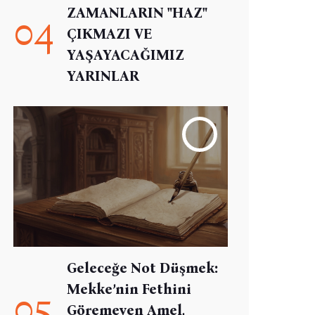
ZAMANLARIN "HAZ"
04
ÇIKMAZI VE
YAŞAYACAĞIMIZ
YARINLAR
Geleceğe Not Düşmek:
Mekke’nin Fethini
05
Göremeyen Amel,