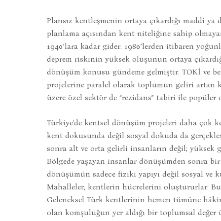
Plansız kentleşmenin ortaya çıkardığı maddi ya da
planlama açısından kent niteliğine sahip olmaya
1940’lara kadar gider. 1980’lerden itibaren yoğu
deprem riskinin yüksek oluşunun ortaya çıkardığı
dönüşüm konusu gündeme gelmiştir. TOKİ ve be
projelerine paralel olarak toplumun geliri artan 
üzere özel sektör de “rezidans” tabiri ile popüler 
Türkiye'de kentsel dönüşüm projeleri daha çok k
kent dokusunda değil sosyal dokuda da gerçekle
sonra alt ve orta gelirli insanların değil; yüksek g
Bölgede yaşayan insanlar dönüşümden sonra bir 
dönüşümün sadece fiziki yapıyı değil sosyal ve k
Mahalleler, kentlerin hücrelerini oluştururlar. Bu h
Geleneksel Türk kentlerinin hemen tümüne hâkim
olan komşuluğun yer aldığı bir toplumsal değer üz