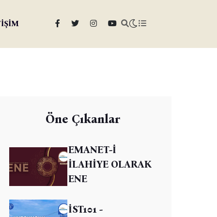
TİŞİM
Öne Çıkanlar
EMANET-İ
İLAHİYE OLARAK
ENE
İST101 -