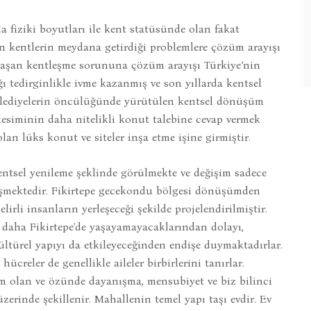
 fiziki boyutları ile kent statüsünde olan fakat
n kentlerin meydana getirdiği problemlere çözüm arayışı
nlaşan kentleşme sorununa çözüm arayışı Türkiye’nin
 tedirginlikle ivme kazanmış ve son yıllarda kentsel
lediyelerin öncülüğünde yürütülen kentsel dönüşüm
kesiminin daha nitelikli konut talebine cevap vermek
olan lüks konut ve siteler inşa etme işine girmiştir.
entsel yenileme şeklinde görülmekte ve değişim sadece
şmektedir. Fikirtepe gecekondu bölgesi dönüşümden
elirli insanların yerleşeceği şekilde projelendirilmiştir.
daha Fikirtepe'de yaşayamayacaklarından dolayı,
ültürel yapıyı da etkileyeceğinden endişe duymaktadırlar.
ücreler de genellikle aileler birbirlerini tanırlar.
 olan ve özünde dayanışma, mensubiyet ve biz bilinci
erinde şekillenir. Mahallenin temel yapı taşı evdir. Ev