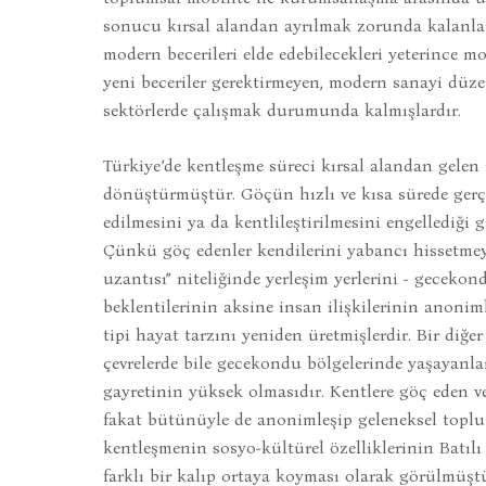
sonucu kırsal alandan ayrılmak zorunda kalanlar, 
modern becerileri elde edebilecekleri yeterince 
yeni beceriler gerektirmeyen, modern sanayi düz
sektörlerde çalışmak durumunda kalmışlardır.
Türkiye’de kentleşme süreci kırsal alandan gele
dönüştürmüştür. Göçün hızlı ve kısa sürede gerç
edilmesini ya da kentlileştirilmesini engellediği g
Çünkü göç edenler kendilerini yabancı hissetmey
uzantısı” niteliğinde yerleşim yerlerini - gecekond
beklentilerinin aksine insan ilişkilerinin anoni
tipi hayat tarzını yeniden üretmişlerdir. Bir diğ
çevrelerde bile gecekondu bölgelerinde yaşayanl
gayretinin yüksek olmasıdır. Kentlere göç eden v
fakat bütünüyle de anonimleşip geleneksel toplu
kentleşmenin sosyo-kültürel özelliklerinin Batıl
farklı bir kalıp ortaya koyması olarak görülmüştü