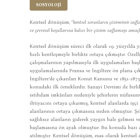
SOSYOLOJİ
Kentsel dönüşüm
, “kentsel sorunların çözümünü sağla
ve çevresel koşullarına kalıcı bir çözüm sağlamayı amaçl
Kentsel dönüşüm süreci ilk olarak 19. yüzyılda y
hızlı kentleşmeyle birlikte ortaya çıkmıştır. Özel
çalışmalarının yapılmasıyla ilk uygulamaları ba
uygulamalarında Fransa ve İngiltere ön plana çıka
İngiltere’de çıkarılan Konut Kanunu ve 1851-1873 yı
konudaki ilk örneklerdir. Sanayi Devrimi ile birl
istihdam imkânları nedeniyle şehirlerin nüfusu
ihtiyacını ortaya çıkarmış, kentsel alanlarda işçi
alanlarının ortaya çıkmasına neden olmuştur. Şe
sağlıksız alanların giderek yaygın hale gelmesi
başlamasına ön ayak olmuştur. Bu konuda bazı ara
atılmıştır. Kentsel dönüşüm, esas olarak kentsel a