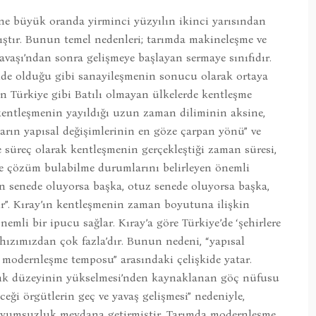
ine büyük oranda yirminci yüzyılın ikinci yarısından
ıştır. Bunun temel nedenleri; tarımda makineleşme ve
Savaşı’ndan sonra gelişmeye başlayan sermaye sınıfıdır.
inde olduğu gibi sanayileşmenin sonucu olarak ortaya
n Türkiye gibi Batılı olmayan ülkelerde kentleşme
 kentleşmenin yayıldığı uzun zaman diliminin aksine,
ların yapısal değişimlerinin en göze çarpan yönü” ve
ve süreç olarak kentleşmenin gerçekleştiği zaman süresi,
re çözüm bulabilme durumlarını belirleyen önemli
on senede oluyorsa başka, otuz senede oluyorsa başka,
ir”. Kıray’ın kentleşmenin zaman boyutuna ilişkin
emli bir ipucu sağlar. Kıray’a göre Türkiye’de ‘şehirlere
hızımızdan çok fazla’dır. Bunun nedeni, “yapısal
 modernleşme temposu” arasındaki çelişkide yatar.
lık düzeyinin yükselmesi’nden kaynaklanan göç nüfusu
eği örgütlerin geç ve yavaş gelişmesi” nedeniyle,
uyumsuzluk meydana getirmiştir. Tarımda modernleşme