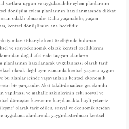
al şartlara uygun ve uygulanabilir eylem planlarının
entsel dönüşüm eylem planlarının hazırlanmasında dikkat
 insan odaklı olmasıdır. Daha yaşanabilir, yaşam
ası, kentsel dönüşümün ana hedefidir.
ksiyonları itibariyle kent özelliğinde bulunan
iksel ve sosyoekonomik olarak kentsel özelliklerini
akımından doğal afet riski taşıyan alanların
em planlarının hazırlanarak uygulanması olarak tarif
ziksel olarak değil aynı zamanda kentsel yaşama uygun
ve bu alanlar içinde yaşayanların kentsel ekonomik
ümün bir parçasıdır. Aksi takdirde sadece gecekondu
in yapılması ve mahalle sakinlerinin eski sosyal ve
ntsel dönüşüm kavramını karşılamakta hayli yetersiz
leşme” olarak tarif edilen, sosyal ve ekonomik açıdan
e uygulama alanlarında yaygınlaştırılması kentsel