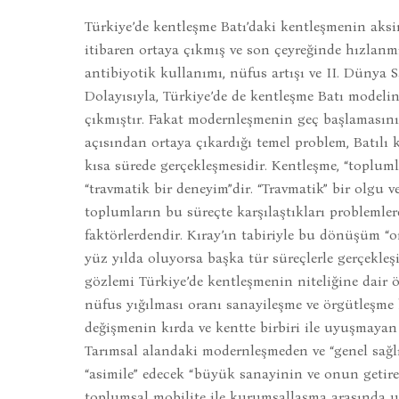
Türkiye’de kentleşme Batı’daki kentleşmenin aks
itibaren ortaya çıkmış ve son çeyreğinde hızlanm
antibiyotik kullanımı, nüfus artışı ve II. Dünya 
Dolayısıyla, Türkiye’de de kentleşme Batı model
çıkmıştır. Fakat modernleşmenin geç başlamasını
açısından ortaya çıkardığı temel problem, Batılı
kısa sürede gerçekleşmesidir. Kentleşme, “toplum
“travmatik bir deneyim”dir. “Travmatik” bir olgu 
toplumların bu süreçte karşılaştıkları problemle
faktörlerdendir. Kıray’ın tabiriyle bu dönüşüm “
yüz yılda oluyorsa başka tür süreçlerle gerçekleş
gözlemi Türkiye’de kentleşmenin niteliğine dair ön
nüfus yığılması oranı sanayileşme ve örgütleşme 
değişmenin kırda ve kentte birbiri ile uyuşmayan
Tarımsal alandaki modernleşmeden ve “genel sağ
“asimile” edecek “büyük sanayinin ve onun getirec
toplumsal mobilite ile kurumsallaşma arasında 