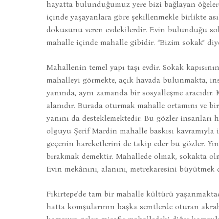
hayatta bulunduğumuz yere bizi bağlayan öğelerd
içinde yaşayanlara göre şekillenmekle birlikte ası
dokusunu veren evdekilerdir. Evin bulunduğu sok
mahalle içinde mahalle gibidir. “Bizim sokak” diye
Mahallenin temel yapı taşı evdir. Sokak kapısının
mahalleyi görmekte, açık havada bulunmakta, insan
yanında, aynı zamanda bir sosyalleşme aracıdır.
alanıdır. Burada oturmak mahalle ortamını ve birl
yanını da desteklemektedir. Bu gözler insanları
olguyu Şerif Mardin mahalle baskısı kavramıyla i
geçenin hareketlerini de takip eder bu gözler. Y
bırakmak demektir. Mahallede olmak, sokakta ol
Evin mekânını, alanını, metrekaresini büyütmek 
Fikirtepe'de tam bir mahalle kültürü yaşanmaktad
hatta komşularının başka semtlerde oturan akraba