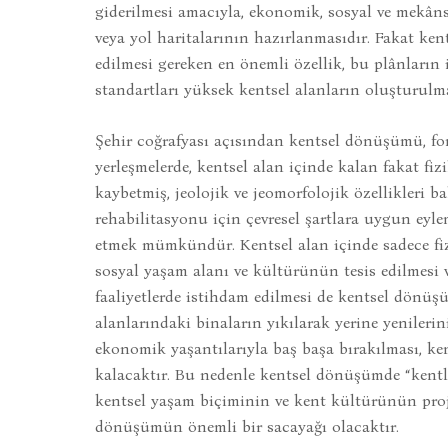
giderilmesi amacıyla, ekonomik, sosyal ve mekâns
veya yol haritalarının hazırlanmasıdır. Fakat k
edilmesi gereken en önemli özellik, bu plânların
standartları yüksek kentsel alanların oluşturulm
Şehir coğrafyası açısından kentsel dönüşümü, fon
yerleşmelerde, kentsel alan içinde kalan fakat fiz
kaybetmiş, jeolojik ve jeomorfolojik özellikleri b
rehabilitasyonu için çevresel şartlara uygun eyl
etmek mümkündür. Kentsel alan içinde sadece fi
sosyal yaşam alanı ve kültürünün tesis edilmesi 
faaliyetlerde istihdam edilmesi de kentsel dönüş
alanlarındaki binaların yıkılarak yerine yenilerin
ekonomik yaşantılarıyla baş başa bırakılması, ke
kalacaktır. Bu nedenle kentsel dönüşümde “kentli
kentsel yaşam biçiminin ve kent kültürünün proj
dönüşümün önemli bir sacayağı olacaktır.