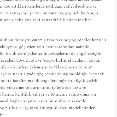
göç ettikleri kentlerde istihdam edilebilecekleri ve
modern sanayi ve işletme bulamamış, geçinebilmek için
eninden daha çok eski zanaatkârlık düzenine has
n nüfusu dönüştürememiş tam tersine göç edenler kentleri
ekleşmesi göç edenlerin kent tarafından asimile
ibi kendilerini yabancı hissetmelerini de engellemiştir.
ecekleri boyutlarda ve “sosyo-kültürel açıdan… köyün
uları - kentlere eklemiştir ve “klasik sosyolojinin”
mleşmesinden ziyade göç edenlerin aşina olduğu “cemaat”
er nokta ise tüm maddi engellere rağmen düşük gelirli
arda yükselme ve durumunu iyileştirme arzu ve
e henüz kentlilik kültür ve bilincine sahip olmayan
msal bağlarını yitirmeyen bu nüfus Türkiye’de
ı ve bir kısım Üçüncü Dünya ülkeleri modellerinden
r.