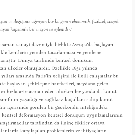
yan ve değişime uğrayan bir bölgenin ekonomik, fiziksel, sosyal
ayan kapsamlı bir vizyon ve eylemdir.”
aşanan sanayi devrimiyle birlikte Avrupa’da başlayan
likle kentlerin yeniden tasarlanması ve yenileme
şlamıştır. Dünya tarihinde kentsel dönüşüm
n ülkeler olmuşlardır. Özellikle 1851 yılında
lları arasında Paris’in gelişimi ile ilgili çalışmalar bu
ikte başlayan şehirleşme hareketleri, meydana gelen
nun hızla artmasına neden olurken bir yanda da konut
 sınıfının yaşadığı ve sağlıksız koşullara sahip konut
hir içerisinde görülen bu gecekondu niteliğindeki
 ve kentsel deformasyon kentsel dönüşüm uygulamalarının
ştırmacılar tarafından da ilginç fikirler ortaya
lanlarda karşılaşılan problemlerin ve ihtiyaçların