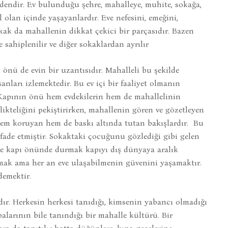
endir. Ev bulunduğu şehre, mahalleye, muhite, sokağa,
l olan içinde yaşayanlardır. Eve nefesini, emeğini,
ak da mahallenin dikkat çekici bir parçasıdır. Bazen
 sahiplenilir ve diğer sokaklardan ayrılır
 önü de evin bir uzantısıdır. Mahalleli bu şekilde
ları izlemektedir. Bu ev içi bir faaliyet olmanın
 Kapının önü hem evdekilerin hem de mahallelinin
ikteliğini pekiştirirken, mahallenin gören ve gözetleyen
 hem koruyan hem de baskı altında tutan bakışlardır. Bu
fade etmiştir. Sokaktaki çocuğunu gözlediği gibi gelen
ine kapı önünde durmak kapıyı dış dünyaya aralık
mak ama her an eve ulaşabilmenin güvenini yaşamaktır.
demektir.
ır. Herkesin herkesi tanıdığı, kimsenin yabancı olmadığı
larının bile tanındığı bir mahalle kültürü. Bir