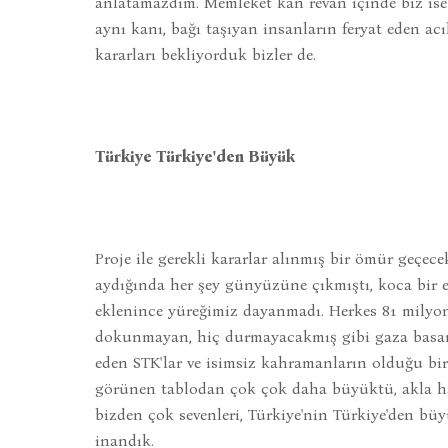
anlatamazdım. Memleket kan revan içinde biz ise y
aynı kanı, bağı taşıyan insanların feryat eden ac
kararları bekliyorduk bizler de.
Türkiye Türkiye'den Büyük
Proje ile gerekli kararlar alınmış bir ömür geçec
aydığında her şey günyüzüne çıkmıştı, koca bir 
eklenince yüreğimiz dayanmadı. Herkes 81 milyon
dokunmayan, hiç durmayacakmış gibi gaza basan tı
eden STK'lar ve isimsiz kahramanların olduğu bi
görünen tablodan çok çok daha büyüktü, akla hay
bizden çok sevenleri, Türkiye'nin Türkiye'den b
inandık.