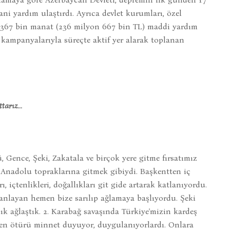
ani yardım ulaştırdı. Ayrıca devlet kurumları, özel
on 367 bin manat (236 milyon 667 bin TL) maddi yardım
 kampanyalarıyla süreçte aktif yer alarak toplanan
arız...
, Gence, Şeki, Zakatala ve birçok yere gitme fırsatımız
 Anadolu topraklarına gitmek gibiydi. Başkentten iç
, içtenlikleri, doğallıkları git gide artarak katlanıyordu.
nlayan hemen bize sarılıp ağlamaya başlıyordu. Şeki
dık ağlaştık. 2. Karabağ savaşında Türkiye'mizin kardeş
en ötürü minnet duyuyor, duygulanıyorlardı. Onlara