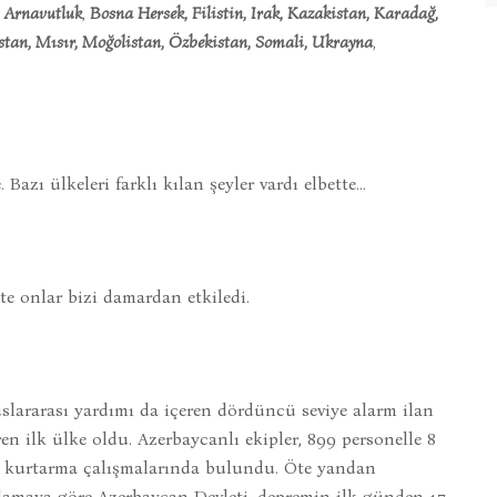
, Arnavutluk
,
Bosna Hersek, Filistin, Irak, Kazakistan, Karadağ,
an, Mısır, Moğolistan, Özbekistan, Somali, Ukrayna
,
Bazı ülkeleri farklı kılan şeyler vardı elbette...
te onlar bizi damardan etkiledi.
uslararası yardımı da içeren dördüncü seviye alarm ilan
 ilk ülke oldu. Azerbaycanlı ekipler, 899 personelle 8
 kurtarma çalışmalarında bulundu. Öte yandan
klamaya göre Azerbaycan Devleti, depremin ilk günden 17