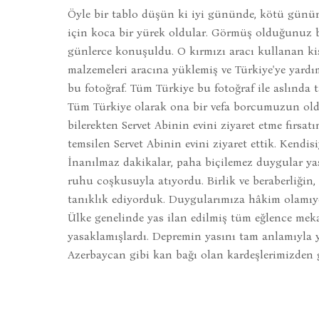
Öyle bir tablo düşün ki iyi gününde, kötü günün
için koca bir yürek oldular. Görmüş olduğunuz 
günlerce konuşuldu. O kırmızı aracı kullanan kiş
malzemeleri aracına yüklemiş ve Türkiye'ye yardım
bu fotoğraf. Tüm Türkiye bu fotoğraf ile aslında 
Tüm Türkiye olarak ona bir vefa borcumuzun ol
bilerekten Servet Abinin evini ziyaret etme fırsa
temsilen Servet Abinin evini ziyaret ettik. Kendisi
İnanılmaz dakikalar, paha biçilemez duygular yaş
ruhu coşkusuyla atıyordu. Birlik ve beraberliğin,
tanıklık ediyorduk. Duygularımıza hâkim olamıyor
Ülke genelinde yas ilan edilmiş tüm eğlence mek
yasaklamışlardı. Depremin yasını tam anlamıyla y
Azerbaycan gibi kan bağı olan kardeşlerimizden g