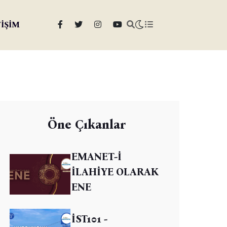
TİŞİM
Öne Çıkanlar
EMANET-İ
İLAHİYE OLARAK
ENE
İST101 -