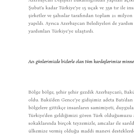
Şubat’a kadar Türkiye’ye 15 uçak ve 350 tır ile ins
şirketler ve şahıslar tarafından toplam 21 mily
yapıldı. Ayrıca Azerbaycan Belediyeleri de yardım
yardımları Türkiye’ye ulaştırdı.
Acı günlerimizde bizlerle olan tüm kardeşlerimize minnett
Bölge bölge, şehir şehir gezdik Azerbaycan'ı, Bakü
oldu. Bakü'den Gence’ye gidişimiz adeta Batı'dan
bölgelere gittikçe insanların samimiyeti, duyguları
Türkiye'den geldiğimizi gören Türk olduğumuzu a
sokaklarında birçok teyzemizle, amcalar ile sarıl
ülkemize vermiş olduğu maddi manevi desteklerd