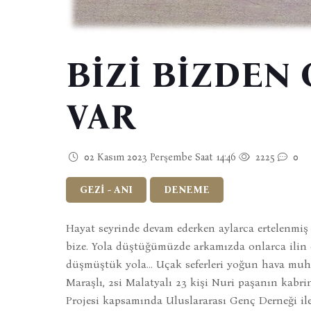
BİZİ BİZDEN
VAR
02 Kasım 2023 Perşembe Saat 14:46
2225
0
GEZİ - ANI
DENEME
Hayat seyrinde devam ederken aylarca ertelenmiş b
bize. Yola düştüğümüzde arkamızda onlarca ilin
düşmüştük yola... Uçak seferleri yoğun hava muhale
Maraşlı, 2si Malatyalı 23 kişi Nuri paşanın kab
Projesi kapsamında Uluslararası Genç Derneği ile