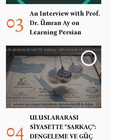
An Interview with Prof.
03
Dr. Ümran Ay on
Learning Persian
ULUSLARARASI
04
SİYASETTE "SARKAÇ":
DENGELEME VE GÜÇ