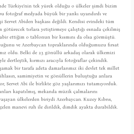
de Türkiye'nin tek yürek olduğu o ülkeler şimdi bizim
bu fotoğraf medyada büyük bir yankı uyandırdı ve
i Servet Abiden başkası değildi. Kendisi evindeki tüm
 götürecek tırlara yetiştirmeye çalıştığı esnada çekilmiş
tabir ettiğim o tablonun bir kısmını da olsa görmüştü.
duğunu ve Azerbaycan topraklarında olduğumuzu fırsat
tımız oldu. Belki de 23 gönüllü arkadaş olarak ülkemizi
yle dertleştik, kırmızı aracıyla fotoğraflar çekindik.
amak bir tarafa adeta damarlarımız iki devlet tek millet
 ihlasın, samimiyetin ve gönüllerin buluştuğu anlara
, Servet Abi ile birlikte göz yaşlarımızı tutamıyorduk.
anları kapatılmış, mekanda müzik çalmalarını
aşayan ülkelerden biriydi Azerbaycan. Kuzey Kıbrıs,
elen manevi ruh ile dirildik, dimdik ayakta durabildik.