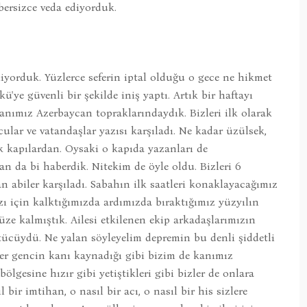
bersizce veda ediyorduk.
iyorduk. Yüzlerce seferin iptal olduğu o gece ne hikmet
ü'ye güvenli bir şekilde iniş yaptı. Artık bir haftayı
anımız Azerbaycan topraklarındaydık. Bizleri ilk olarak
lar ve vatandaşlar yazısı karşıladı. Ne kadar üzülsek,
 kapılardan. Oysaki o kapıda yazanları de
 da bi haberdik. Nitekim de öyle oldu. Bizleri 6
an abiler karşıladı. Sabahın ilk saatleri konaklayacağımız
zı için kalktığımızda ardımızda bıraktığımız yüzyılın
yüze kalmıştık. Ailesi etkilenen ekip arkadaşlarımızın
tücüydü. Ne yalan söyleyelim depremin bu denli şiddetli
Her gencin kanı kaynadığı gibi bizim de kanımız
lgesine hızır gibi yetiştikleri gibi bizler de onlara
bir imtihan, o nasıl bir acı, o nasıl bir his sizlere