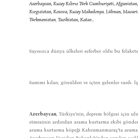
Azerbaycan, Kuzey Kıbrıs Türk Cumhuriyeti, Afganistan
Kırgızistan, Kosova, Kuzey Makedonya
,
Lübnan, Macarist
Türkmenistan
,
Tacikistan, Katar...
Sayısızca dünya ülkeleri seferber oldu bu felakete. 
Samimi kılan, gönülden ve içten gelenler vardı. İş
Azerbaycan
, Türkiye’nin, deprem bölgesi için ul
etmesinin ardından arama kurtarma ekibi gönderen
arama kurtarma köpeği Kahramanmaraş’ta arama
Azerbaycan Dışişleri Bakanlığı'ndan yapılan açı