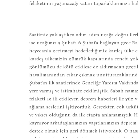
felaketinin yaşanacağı vatan toparlaklarımıza ha
Saatimiz yaklaştıkça adım adım uçağa doğru ilerl
ise uçağımız 5 Şubat'ı 6 Şubat'a bağlayan gece Bak
heyecanla geçirmeyi hedeflediğimiz kardeş ülke c
kardeş ülkemizin gümrük kapılarında ecnebi yolcu
gönlümüzü de kötü etkilese de aldırmadan geçtik
havalimanından çıkar çıkmaz unutturacaklarından
Şubat'ın ilk saatlerinde Gençliğe Yardım Vakfı'nd
yere varmış ve istirahate çekilmiştik. Sabah nama
felaketi 10 ili etkileyen deprem haberleri ile yüz 
ağlama seslerini işitiyorduk. Gerçekten çok ürkü
ve yıkıcı olduğunu da ilk etapta anlamamıştık. 
kaynıyor arkadaşlarımızın yaşıtlarımızın deprem bö
destek olmak için geri dönmek istiyorduk. O nasıl 