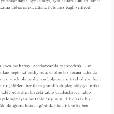
urtdışındayız. Aynı ülkeyi, aynı acıları kimileri içinse
ılarına gidememek... Elimiz kolumuz bağlı verilecek
ek koca bir haftayı Azerbaycan'da geçirecektik. Gün
enkaz hepimizi bekliyordu. üstüne bir kocası daha da
 tek yürek olmuş deprem bölgesine intikal ediyor, frene
r şoförleri, her ilden gönüllü ekipler, bölgeye intikal
r tablo görürken bizdeki tablo bambaşkaydı. Tablo
ale sığmayan bir tablo düşünün... İlk olarak bizi
üyük olduğunu burada gördük, hissettik ve kalben