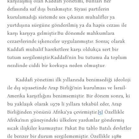
karşılaşmış olan Kaddafi yönetimi, bunları her
defasında saf dışı bırakmıştır. Siyasi partilerin
kurulamadığı sistemde ses çıkaran muhalifler ya
yurtdışına sürgüne gönderilmiş ya da hapis cezası ile
karşı karşıya gelmiştir.Bu dönemde mahkumlara
cezaevlerinde işkenceler uygulanmıştır. Sonuç olarak
Kaddafi muhalif hareketlere karşı oldukça sert bir
tutum sergilemiştir.Kaddafi’nin bu tutumu da toplum
nezdinde ciddi bir korkuya neden olmuştur.
Kaddafi yönetimi ilk yıllarında benimsediği ideoloji
ile dış siyasetinde Arap Birliği’nin kurulması ve İsrail-
Amerika karşıtlığını benimsemiştir. Bir dönem sonra, ki
bu yaklaşık olarak 1970 li yıllara tekabül eder, Arap
Birliğinden yönünü Afrika’ya çevirmiştir.
[5]
Özellikle
Afrika’nın güneyindeki ülkelere yardımlar göndermiş
sıcak ilişkiler kurmuştur. Fakat Bu tablo Batılı devletler
ile benzer bir durum sergilememiştir. Özellikle 1980