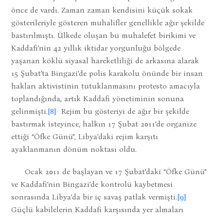
önce de vardı. Zaman zaman kendisini küçük sokak
gösterileriyle gösteren muhalifler genellikle ağır şekilde
bastırılmıştı. Ülkede oluşan bu muhalefet birikimi ve
Kaddafi’nin 42 yıllık iktidar yorgunluğu bölgede
yaşanan köklü siyasal hareketliliği de arkasına alarak
15 Şubat’ta Bingazi’de polis karakolu önünde bir insan
hakları aktivistinin tutuklanmasını protesto amacıyla
toplandığında, artık Kaddafi yönetiminin sonuna
gelinmişti.
[8]
Rejim bu gösteriyi de ağır bir şekilde
bastırmak isteyince, halkın 17 Şubat 2011’de organize
ettiği “Öfke Günü”, Libya’daki rejim karşıtı
ayaklanmanın dönüm noktası oldu.
Ocak 2011 de başlayan ve 17 Şubat’daki “Öfke Günü”
ve Kaddafi’nin Bingazi’de kontrolü kaybetmesi
sonrasında Libya’da bir iç savaş patlak vermişti.
[9]
Güçlü kabilelerin Kaddafi karşısında yer almaları