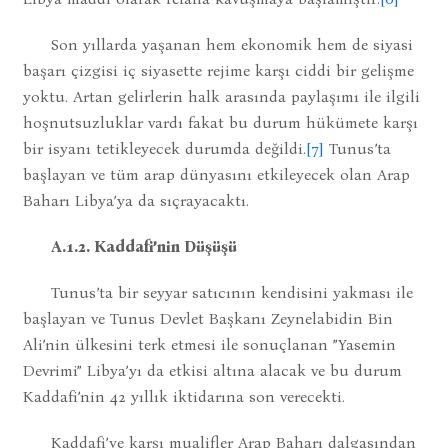
Son yıllarda yaşanan hem ekonomik hem de siyasi
başarı çizgisi iç siyasette rejime karşı ciddi bir gelişme
yoktu. Artan gelirlerin halk arasında paylaşımı ile ilgili
hoşnutsuzluklar vardı fakat bu durum hükümete karşı
bir isyanı tetikleyecek durumda değildi.
[7]
Tunus’ta
başlayan ve tüm arap dünyasını etkileyecek olan Arap
Baharı Libya’ya da sıçrayacaktı.
A.1.2. Kaddafi’nin Düşüşü
Tunus’ta bir seyyar satıcının kendisini yakması ile
başlayan ve Tunus Devlet Başkanı Zeynelabidin Bin
Ali’nin ülkesini terk etmesi ile sonuçlanan ”Yasemin
Devrimi” Libya’yı da etkisi altına alacak ve bu durum
Kaddafi’nin 42 yıllık iktidarına son verecekti.
Kaddafi’ye karşı mualifler Arap Baharı dalgasından