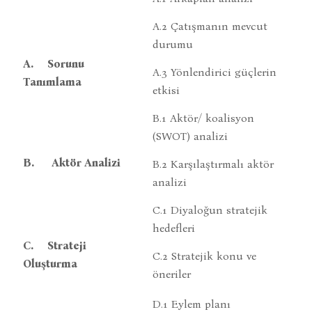
A.2 Çatışmanın mevcut
durumu
A.
Sorunu
A.3 Yönlendirici güçlerin
Tanımlama
etkisi
B.1 Aktör/ koalisyon
(SWOT) analizi
B.
Aktör Analizi
B.2 Karşılaştırmalı aktör
analizi
C.1 Diyaloğun stratejik
hedefleri
C.
Strateji
C.2 Stratejik konu ve
Oluşturma
öneriler
D.1 Eylem planı