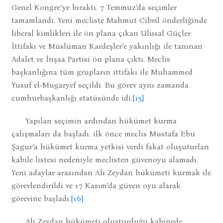
Genel Kongre’ye bıraktı. 7 Temmuz’da seçimler
tamamlandı. Yeni mecliste Mahmut Cibril önderliğinde
liberal kimlikleri ile ön plana çıkan Ulusal Güçler
İttifakı ve Müslüman Kardeşler’e yakınlığı ile tanınan
Adalet ve İnşaa Partisi ön plana çıktı. Meclis
başkanlığına tüm grupların ittifakı ile Muhammed
Yusuf el-Mugaryef seçildi. Bu görev aynı zamanda
cumhurbaşkanlığı statüsünde idi.
[15]
Yapılan seçimin ardından hükümet kurma
çalışmaları da başladı. ilk önce meclis Mustafa Ebu
Şagur’a hükümet kurma yetkisi verdi fakat oluşuturlan
kabile listesi nedeniyle meclisten güvenoyu alamadı.
Yeni adaylar arasından Ali Zeydan hükümeti kurmak ile
görevlendirildi ve 17 Kasım’da güven oyu alarak
görevine başladı.
[16]
Ali Zeydan hükümeti oluşturduğu kabinede