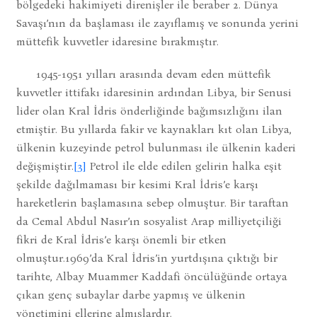
bölgedeki hakimiyeti direnişler ile beraber 2. Dünya
Savaşı’nın da başlaması ile zayıflamış ve sonunda yerini
müttefik kuvvetler idaresine bırakmıştır.
1945-1951 yılları arasında devam eden müttefik
kuvvetler ittifakı idaresinin ardından Libya, bir Senusi
lider olan Kral İdris önderliğinde bağımsızlığını ilan
etmiştir. Bu yıllarda fakir ve kaynakları kıt olan Libya,
ülkenin kuzeyinde petrol bulunması ile ülkenin kaderi
değişmiştir.
[3]
Petrol ile elde edilen gelirin halka eşit
şekilde dağılmaması bir kesimi Kral İdris’e karşı
hareketlerin başlamasına sebep olmuştur. Bir taraftan
da Cemal Abdul Nasır’ın sosyalist Arap milliyetçiliği
fikri de Kral İdris’e karşı önemli bir etken
olmuştur.1969’da Kral İdris’in yurtdışına çıktığı bir
tarihte, Albay Muammer Kaddafi öncülüğünde ortaya
çıkan genç subaylar darbe yapmış ve ülkenin
yönetimini ellerine almışlardır.