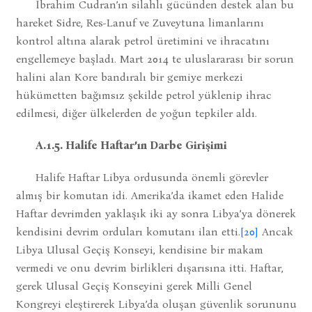
İbrahim Cudran’ın silahlı gücünden destek alan bu
hareket Sidre, Res-Lanuf ve Zuveytuna limanlarını
kontrol altına alarak petrol üretimini ve ihracatını
engellemeye başladı. Mart 2014 te uluslararası bir sorun
halini alan Kore bandıralı bir gemiye merkezi
hükümetten bağımsız şekilde petrol yüklenip ihrac
edilmesi, diğer ülkelerden de yoğun tepkiler aldı.
A.1.5. Halife Haftar’ın Darbe Girişimi
Halife Haftar Libya ordusunda önemli görevler
almış bir komutan idi. Amerika’da ikamet eden Halide
Haftar devrimden yaklaşık iki ay sonra Libya’ya dönerek
kendisini devrim orduları komutanı ilan etti.
[20]
Ancak
Libya Ulusal Geçiş Konseyi, kendisine bir makam
vermedi ve onu devrim birlikleri dışarısına itti. Haftar,
gerek Ulusal Geçiş Konseyini gerek Milli Genel
Kongreyi eleştirerek Libya’da oluşan güvenlik sorununu