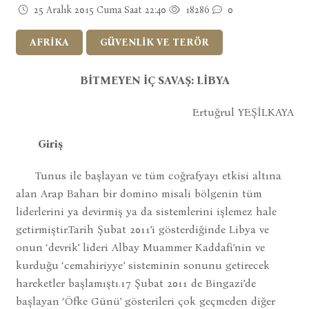
25 Aralık 2015 Cuma Saat 22:40
18286
0
AFRİKA
GÜVENLİK VE TERÖR
BİTMEYEN İÇ SAVAŞ: LİBYA
Ertuğrul YEŞİLKAYA
Giriş
Tunus ile başlayan ve tüm coğrafyayı etkisi altına
alan Arap Baharı bir domino misali bölgenin tüm
liderlerini ya devirmiş ya da sistemlerini işlemez hale
getirmiştir.Tarih Şubat 2011’i gösterdiğinde Libya ve
onun ‘devrik’ lideri Albay Muammer Kaddafi’nin ve
kurduğu ‘cemahiriyye’ sisteminin sonunu getirecek
hareketler başlamıştı.17 Şubat 2011 de Bingazi’de
başlayan ‘Öfke Günü’ gösterileri çok geçmeden diğer