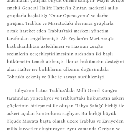
arasındaki çatışma büyük öneme sahiptir. Mayıs 2014'te
emekli General Halife Hafter'in Zintan merkezli milis
gruplarla başlattığı “Onur Operasyonu” ve darbe
girişimi, Trablus ve Misrata'daki devrimci gruplarla
ortak hareket eden Trablus'taki merkezi yönetim
tarafından engellenmişti. Ali Zeydan'ın Mart 2014'te
başbakanlıktan azledilmesi ve Haziran 2014'te
seçimlerin gerçekleştirilmesinin ardından iki başlı
hükümetin temeli atılmıştı. İkinci hükümetin desteğini
alan Hafter ise birliklerini ülkenin doğusundaki
Tobruk'a çekmiş ve ülke iç savaşa sürüklemişti.
Libya’nın batısı Trablus’daki Milli Genel Kongre
tarafından yönetiliyor ve Trablus’taki hükümetin askeri
güçlerinin birleşmesi ile oluşan “Libya Şafağı” birliği ile
askeri açıdan kontrolünü sağlıyor. Bu birliği büyük
ölçüde Misrata başta olmak üzere Trablus ve Zaviye’den
milis kuvvetler oluşturuyor. Aynı zamanda Geriyan ve