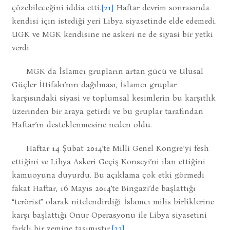
çözebileceğini iddia etti.
[21]
Haftar devrim sonrasında
kendisi için istediği yeri Libya siyasetinde elde edemedi.
UGK ve MGK kendisine ne askeri ne de siyasi bir yetki
verdi.
MGK da İslamcı grupların artan gücü ve Ulusal
Güçler İttifakı’nın dağılması, İslamcı gruplar
karşısındaki siyasi ve toplumsal kesimlerin bu karşıtlık
üzerinden bir araya getirdi ve bu gruplar tarafından
Haftar’ın desteklenmesine neden oldu.
Haftar 14 Şubat 2014’te Milli Genel Kongre’yi fesh
ettiğini ve Libya Askeri Geçiş Konseyi’ni ilan ettiğini
kamuoyuna duyurdu. Bu açıklama çok etki görmedi
fakat Haftar, 16 Mayıs 2014’te Bingazi’de başlattığı
“terörist” olarak nitelendirdiği İslamcı milis birliklerine
karşı başlattığı Onur Operasyonu ile Libya siyasetini
farklı bir zemine taşımıştır.
[22]