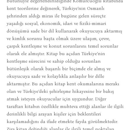
Bütünüyle değerlendirildiğinde Kömürcüoğlu kitabında
kent teorilerine değinerek, Türkiye’nin Osmanlı
şehrinden aldığı miras ile bugüne gelen süreçte
yaşadığı sosyal, ekonomik, idari ve fiziki-mimari
dönüşümü sade bir dil kullanarak okuyucuya aktarmış
ve kimlik sorunu başta olmak üzere ulaşım, çevre,
çarpık kentleşme ve konut sorunlarını temel sorunlar
olarak ele almıştır. Kitap bu açıdan Türkiye’nin
kentleşme sürecini ve sahip olduğu sorunları
bütünleşik olarak başarılı bir biçimde ele almış ve
okuyucuya sade ve kolaylıkla anlaşılır bir dille
aktarmıştır. Bu açıdan kitap kent okumalarına merakı
olan ve Türkiye’deki şehirleşme hikayesine bir bakış
atmak isteyen okuyucular için uygundur. Diğer
taraftan kitabın özellikle muhteva ettiği alanlar ile ilgili
derinlikli bilgi arayan kişiler için beklentileri
karşılamadığını da ifade etmekte fayda görülmektedir.
Zira kitap değindiği alanlar ile ilgili temel noktaları