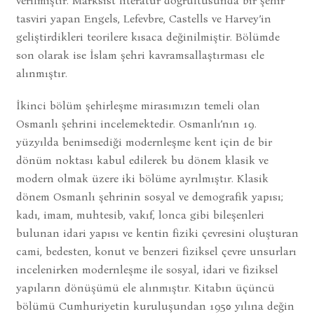
verilmiştir. Marksist literatür doğrultusunda bir şehir
tasviri yapan Engels, Lefevbre, Castells ve Harvey’in
geliştirdikleri teorilere kısaca değinilmiştir. Bölümde
son olarak ise İslam şehri kavramsallaştırması ele
alınmıştır.
İkinci bölüm şehirleşme mirasımızın temeli olan
Osmanlı şehrini incelemektedir. Osmanlı’nın 19.
yüzyılda benimsediği modernleşme kent için de bir
dönüm noktası kabul edilerek bu dönem klasik ve
modern olmak üzere iki bölüme ayrılmıştır. Klasik
dönem Osmanlı şehrinin sosyal ve demografik yapısı;
kadı, imam, muhtesib, vakıf, lonca gibi bileşenleri
bulunan idari yapısı ve kentin fiziki çevresini oluşturan
cami, bedesten, konut ve benzeri fiziksel çevre unsurları
incelenirken modernleşme ile sosyal, idari ve fiziksel
yapıların dönüşümü ele alınmıştır. Kitabın üçüncü
bölümü Cumhuriyetin kuruluşundan 1950 yılına değin