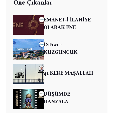
Öne Çıkanlar
EMANET-İ İLAHİYE
OLARAK ENE
İST101 -
KUZGUNCUK
41 KERE MAŞALLAH
DÜŞÜMDE
HANZALA