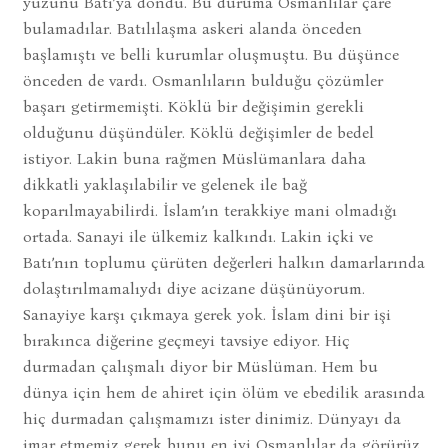
yüzünü Batı’ya döndü. Bu duruma Osmanlılar çare
bulamadılar. Batılılaşma askeri alanda önceden
başlamıştı ve belli kurumlar oluşmuştu. Bu düşünce
önceden de vardı. Osmanlıların bulduğu çözümler
başarı getirmemişti. Köklü bir değişimin gerekli
olduğunu düşündüler. Köklü değişimler de bedel
istiyor. Lakin buna rağmen Müslümanlara daha
dikkatli yaklaşılabilir ve gelenek ile bağ
koparılmayabilirdi. İslam’ın terakkiye mani olmadığı
ortada. Sanayi ile ülkemiz kalkındı. Lakin içki ve
Batı’nın toplumu çürüten değerleri halkın damarlarında
dolaştırılmamalıydı diye acizane düşünüyorum.
Sanayiye karşı çıkmaya gerek yok. İslam dini bir işi
bırakınca diğerine geçmeyi tavsiye ediyor. Hiç
durmadan çalışmalı diyor bir Müslüman. Hem bu
dünya için hem de ahiret için ölüm ve ebedilik arasında
hiç durmadan çalışmamızı ister dinimiz. Dünyayı da
imar etmemiz gerek bunu en iyi Osmanlılar da görürüz.