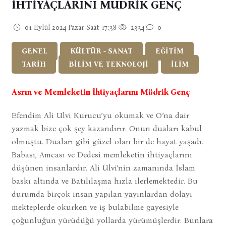
İHTİYAÇLARINI MÜDRİK GENÇ
01 Eylül 2024 Pazar Saat 17:38
2334
0
GENEL
KÜLTÜR - SANAT
EĞİTİM
TARİH
BİLİM VE TEKNOLOJİ
İLİM
Asrın ve Memleketin İhtiyaçlarını Müdrik Genç
Efendim Ali Ulvi Kurucu’yu okumak ve O’na dair
yazmak bize çok şey kazandırır. Onun duaları kabul
olmuştu. Duaları gibi güzel olan bir de hayat yaşadı.
Babası, Amcası ve Dedesi memleketin ihtiyaçlarını
düşünen insanlardır. Ali Ulvi’nin zamanında İslam
baskı altında ve Batılılaşma hızla ilerlemektedir. Bu
durumda birçok insan yapılan yayınlardan dolayı
mekteplerde okurken ve iş bulabilme gayesiyle
çoğunluğun yürüdüğü yollarda yürümüşlerdir. Bunlara