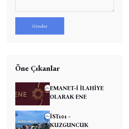
Gönder
Öne Çıkanlar
EMANET-İ İLAHİYE
OLARAK ENE
İST101 -
KUZGUNCUK