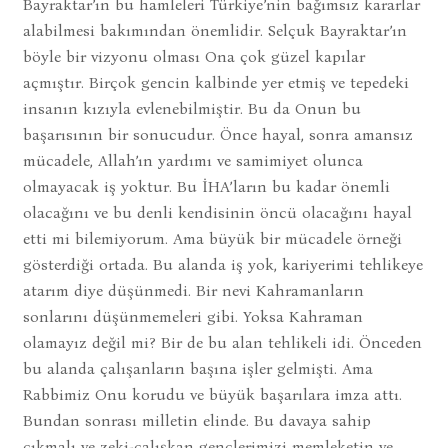
Bayraktar’ın bu hamleleri Türkiye’nin bağımsız kararlar
alabilmesi bakımından önemlidir. Selçuk Bayraktar’ın
böyle bir vizyonu olması Ona çok güzel kapılar
açmıştır. Birçok gencin kalbinde yer etmiş ve tepedeki
insanın kızıyla evlenebilmiştir. Bu da Onun bu
başarısının bir sonucudur. Önce hayal, sonra amansız
mücadele, Allah’ın yardımı ve samimiyet olunca
olmayacak iş yoktur. Bu İHA’ların bu kadar önemli
olacağını ve bu denli kendisinin öncü olacağını hayal
etti mi bilemiyorum. Ama büyük bir mücadele örneği
gösterdiği ortada. Bu alanda iş yok, kariyerimi tehlikeye
atarım diye düşünmedi. Bir nevi Kahramanların
sonlarını düşünmemeleri gibi. Yoksa Kahraman
olamayız değil mi? Bir de bu alan tehlikeli idi. Önceden
bu alanda çalışanların başına işler gelmişti. Ama
Rabbimiz Onu korudu ve büyük başarılara imza attı.
Bundan sonrası milletin elinde. Bu davaya sahip
çıkmalı ve zeki-çalışkan gençlerimizi memleketin ve