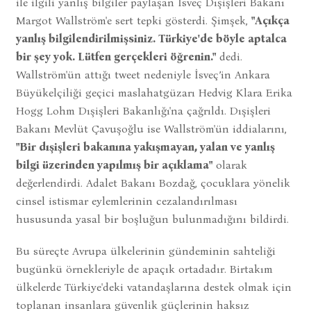
ile ilgili yanlış bilgiler paylaşan İsveç Dışişleri Bakanı
Margot Wallström'e sert tepki gösterdi. Şimşek,
"Açıkça
yanlış bilgilendirilmişsiniz. Türkiye'de böyle aptalca
bir şey yok. Lütfen gerçekleri öğrenin."
dedi.
Wallström'ün attığı tweet nedeniyle İsveç’in Ankara
Büyükelçiliği geçici maslahatgüzarı Hedvig Klara Erika
Hogg Lohm Dışişleri Bakanlığı'na çağrıldı. Dışişleri
Bakanı Mevlüt Çavuşoğlu ise Wallström'ün iddialarını,
"Bir dışişleri bakanına yakışmayan, yalan ve yanlış
bilgi üzerinden yapılmış bir açıklama"
olarak
değerlendirdi. Adalet Bakanı Bozdağ, çocuklara yönelik
cinsel istismar eylemlerinin cezalandırılması
hususunda yasal bir boşluğun bulunmadığını bildirdi.
Bu süreçte Avrupa ülkelerinin gündeminin sahteliği
bugünkü örnekleriyle de apaçık ortadadır. Birtakım
ülkelerde Türkiye'deki vatandaşlarına destek olmak için
toplanan insanlara güvenlik güçlerinin haksız