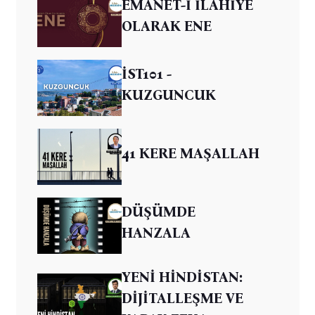
EMANET-İ İLAHİYE
OLARAK ENE
İST101 -
KUZGUNCUK
41 KERE MAŞALLAH
DÜŞÜMDE
HANZALA
YENİ HİNDİSTAN:
DİJİTALLEŞME VE