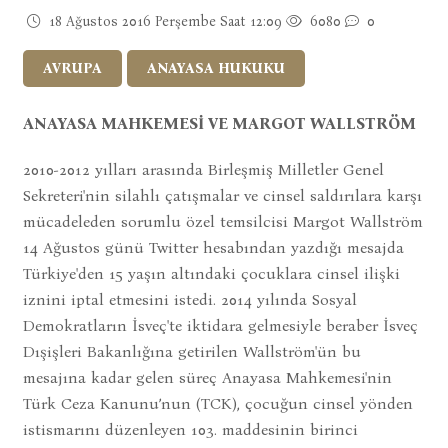
18 Ağustos 2016 Perşembe Saat 12:09
6080
0
AVRUPA
ANAYASA HUKUKU
ANAYASA MAHKEMESİ VE MARGOT WALLSTRÖM
2010-2012 yılları arasında Birleşmiş Milletler Genel
Sekreteri'nin silahlı çatışmalar ve cinsel saldırılara karşı
mücadeleden sorumlu özel temsilcisi Margot Wallström
14 Ağustos günü Twitter hesabından yazdığı mesajda
Türkiye'den 15 yaşın altındaki çocuklara cinsel ilişki
iznini iptal etmesini istedi. 2014 yılında Sosyal
Demokratların İsveç'te iktidara gelmesiyle beraber İsveç
Dışişleri Bakanlığına getirilen Wallström'ün bu
mesajına kadar gelen süreç Anayasa Mahkemesi'nin
Türk Ceza Kanunu’nun (TCK), çocuğun cinsel yönden
istismarını düzenleyen 103. maddesinin birinci