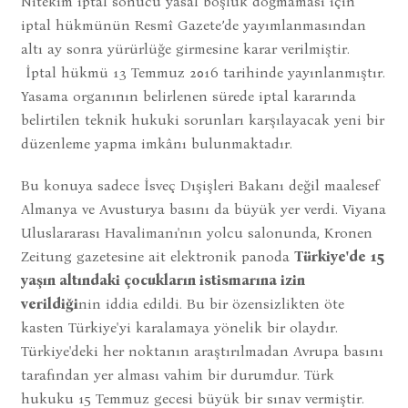
Nitekim iptal sonucu yasal boşluk doğmaması için
iptal hükmünün Resmî Gazete’de yayımlanmasından
altı ay sonra yürürlüğe girmesine karar verilmiştir.
İptal hükmü 13 Temmuz 2016 tarihinde yayınlanmıştır.
Yasama organının belirlenen sürede iptal kararında
belirtilen teknik hukuki sorunları karşılayacak yeni bir
düzenleme yapma imkânı bulunmaktadır.
Bu konuya sadece İsveç Dışişleri Bakanı değil maalesef
Almanya ve Avusturya basını da büyük yer verdi. Viyana
Uluslararası Havalimanı'nın yolcu salonunda, Kronen
Zeitung gazetesine ait elektronik panoda
Türkiye'de 15
yaşın altındaki çocukların istismarına izin
verildiği
nin iddia edildi. Bu bir özensizlikten öte
kasten Türkiye'yi karalamaya yönelik bir olaydır.
Türkiye'deki her noktanın araştırılmadan Avrupa basını
tarafından yer alması vahim bir durumdur. Türk
hukuku 15 Temmuz gecesi büyük bir sınav vermiştir.