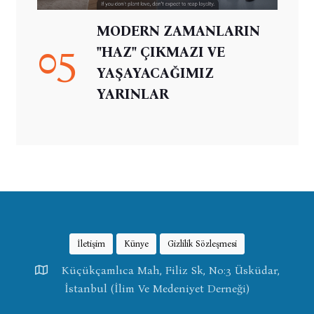
MODERN ZAMANLARIN
05
"HAZ" ÇIKMAZI VE
YAŞAYACAĞIMIZ
YARINLAR
İletişim
Künye
Gizlilik Sözleşmesi
Küçükçamlıca Mah, Filiz Sk, No:3 Üsküdar,
İstanbul (İlim Ve Medeniyet Derneği)