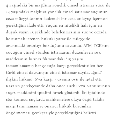
4 yaşındaki bir mağdura yönelik cinsel istismar suçu ile
14 yaşındaki mağdura yönelik cinsel istismar suçunun
ceza müeyyidesinin kademeli bir ceza anlayışı içermesi
gerektiğini ifade etti. Suçun en nitelikli hali için en
düşük yaşın 15 şeklinde belirlenmesinin suç ve cezada
korunmak istenen hukuki yarar ile müeyyide
arasındaki orantıyı bozduğunu savundu. AYM, TCK’nın,
çocuğun cinsel yönden istismarını düzenleyen 103.
maddesinin birinci fıkrasındaki “15 yaşını
tamamlamamış her çocuğa karşı gerçekleştirilen her
türlü cinsel davranışın cinsel istismar sayılacağına”
ilişkin hükmü, 6’ya karşı 7 üyenin oyu ile iptal etti.
Kararın gerekçesinde daha önce Türk Ceza Kanunu’nun
103/2. maddesini iptalini örnek gösterdi. İki iptalinde
söz konusu suçlarda mahkemelere olaya özgü takdir
marjı tanımaması ve onarıcı hukuk kurumları
öngörmemesi gerekçesiyle gerçekleştiğini belirtti.