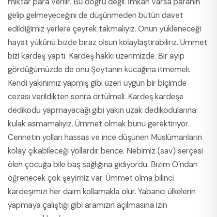
miktar para verilir. Bu doğru değil. İmkân varsa paranın
gelip gelmeyeceğini de düşünmeden bütün davet
edildiğimiz yerlere çeyrek takmalıyız. Onun yükleneceği
hayat yükünü bizde biraz olsun kolaylaştırabiliriz. Ümmet
bizi kardeş yaptı. Kardeş hakkı üzerimizde. Bir ayıp
gördüğümüzde de onu Şeytanın kucağına itmemeli.
Kendi yakınımız yapmış gibi üzeri uygun bir biçimde
cezası verildikten sonra örtülmeli. Kardeş kardeşe
dedikodu yapmayacağı gibi yakın uzak dedikodularına
kulak asmamalıyız. Ümmet olmak bunu gerektiriyor.
Cennetin yolları hassas ve ince düşünen Müslümanların
kolay çıkabileceği yollardır bence. Nebimiz (sav) serçesi
ölen çocuğa bile baş sağlığına gidiyordu. Bizim O’ndan
öğrenecek çok şeyimiz var. Ümmet olma bilinci
kardeşimizi her daim kollamakla olur. Yabancı ülkelerin
yapmaya çalıştığı gibi aramızın açılmasına izin