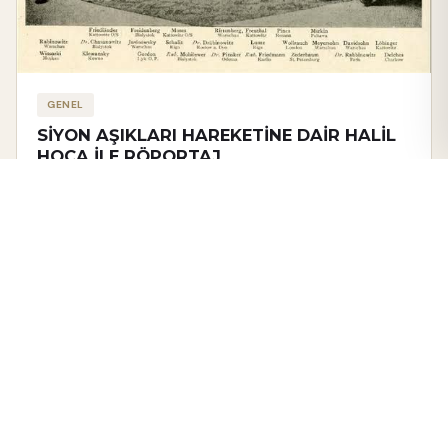
GENEL
SİYON AŞIKLARI HAREKETİNE DAİR HALİL
HOCA İLE RÖPORTAJ
Gayemiz, asırlardır mirasçısı olduğumuz medeniyetin gelişimine
katkı sağlamak adına kurduğumuz ilim halkasındaki ilmî
faaliyetleri geniş kitlelere ulaştırmaktır.