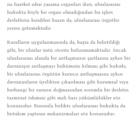
na hareket eden yasama organları iken, uluslararası
hukukta böyle bir organ olma­dığından bu işlevi
devletlerin kendileri bazen da, uluslararası örgütler
yerine getir­mektedir.
Kuralların uygulanmasında da, başta da belirtildiği
gibi, bir uluslar üstü oto­rite bulunmamaktadır. Ancak
uluslararası alanda bir antlaşmanın şartlarına aykırı bir
davranışın antlaşmayı hükümsüz kılması gibi hukuki,
bir uluslararası örgütün kurucu antlaşmasına aykırı
davrananların üyelik­ten çıkarılması gibi kurumsal veya
herhan­gi bir zararın doğmasından sorumlu bir dev­letin
tazminat ödemesi gibi mali bazı yü­kümlülükler söz
konusudur. Bununla bir­likte uluslararası hukukta da
birtakım yaptı­ran mekanizmaları söz konusudur.