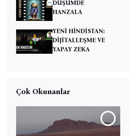
DÜŞÜMDE
HANZALA
YENİ HİNDİSTAN:
DİJİTALLEŞME VE
YAPAY ZEKA
Çok Okunanlar