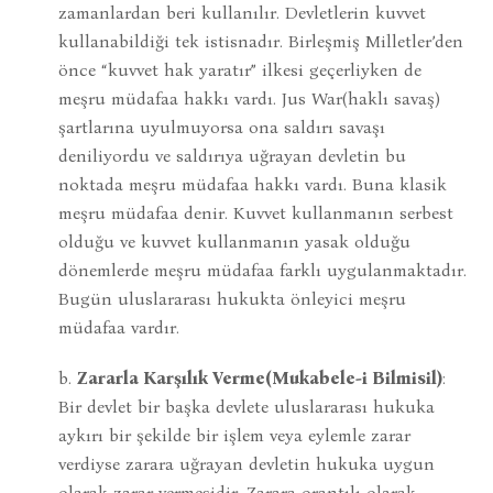
zamanlardan beri kullanılır. Devletlerin kuvvet
kullanabildiği tek istisnadır. Birleşmiş Milletler’den
önce “kuvvet hak yaratır” ilkesi geçerliyken de
meşru müdafaa hakkı vardı. Jus War(haklı savaş)
şartlarına uyulmuyorsa ona saldırı savaşı
deniliyordu ve saldırıya uğrayan devletin bu
noktada meşru müdafaa hakkı vardı. Buna klasik
meşru müdafaa denir. Kuvvet kullanmanın serbest
olduğu ve kuvvet kullanmanın yasak olduğu
dönemlerde meşru müdafaa farklı uygulanmaktadır.
Bugün uluslararası hukukta önleyici meşru
müdafaa vardır.
b.
Zararla Karşılık Verme(Mukabele-i Bilmisil)
:
Bir devlet bir başka devlete uluslararası hukuka
aykırı bir şekilde bir işlem veya eylemle zarar
verdiyse zarara uğrayan devletin hukuka uygun
olarak zarar vermesidir. Zarara orantılı olarak