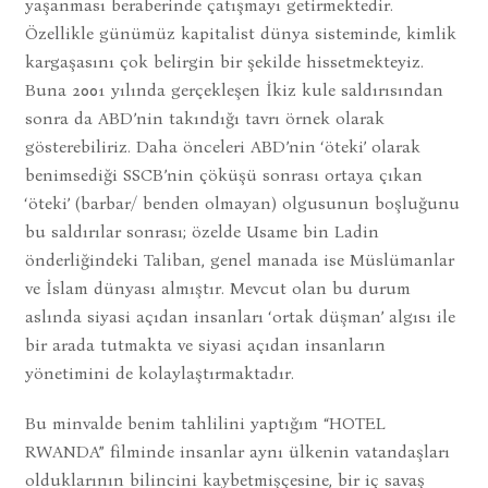
yaşanması beraberinde çatışmayı getirmektedir.
Özellikle günümüz kapitalist dünya sisteminde, kimlik
kargaşasını çok belirgin bir şekilde hissetmekteyiz.
Buna 2001 yılında gerçekleşen İkiz kule saldırısından
sonra da ABD’nin takındığı tavrı örnek olarak
gösterebiliriz. Daha önceleri ABD’nin ‘öteki’ olarak
benimsediği SSCB’nin çöküşü sonrası ortaya çıkan
‘öteki’ (barbar/ benden olmayan) olgusunun boşluğunu
bu saldırılar sonrası; özelde Usame bin Ladin
önderliğindeki Taliban, genel manada ise Müslümanlar
ve İslam dünyası almıştır. Mevcut olan bu durum
aslında siyasi açıdan insanları ‘ortak düşman’ algısı ile
bir arada tutmakta ve siyasi açıdan insanların
yönetimini de kolaylaştırmaktadır.
Bu minvalde benim tahlilini yaptığım “HOTEL
RWANDA” filminde insanlar aynı ülkenin vatandaşları
olduklarının bilincini kaybetmişçesine, bir iç savaş