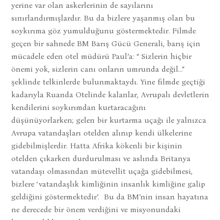
yerine var olan askerlerinin de sayılarını
sınırlandırmışlardır. Bu da bizlere yaşanmış olan bu
soykırıma göz yumulduğunu göstermektedir. Filmde
geçen bir sahnede BM Barış Gücü Generali, barış için
mücadele eden otel müdürü Paul’a: “ Sizlerin hiçbir
önemi yok, sizlerin canı onların umrunda değil…”
şeklinde telkinlerde bulunmaktaydı. Yine filmde geçtiği
kadarıyla Ruanda Otelinde kalanlar, Avrupalı devletlerin
kendilerini soykırımdan kurtaracağını
düşünüyorlarken; gelen bir kurtarma uçağı ile yalnızca
Avrupa vatandaşları otelden alınıp kendi ülkelerine
gidebilmişlerdir. Hatta Afrika kökenli bir kişinin
otelden çıkarken durdurulması ve aslında Britanya
vatandaşı olmasından mütevellit uçağa gidebilmesi,
bizlere ‘vatandaşlık kimliğinin insanlık kimliğine galip
geldiğini göstermektedir’. Bu da BM’nin insan hayatına
ne derecede bir önem verdiğini ve misyonundaki