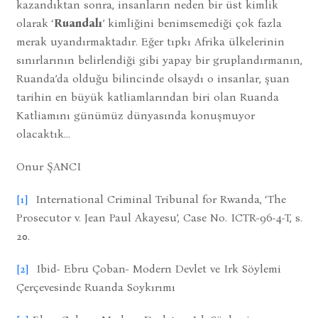
kazandıktan sonra, insanların neden bir üst kimlik
olarak ‘
Ruandalı
’ kimliğini benimsemediği çok fazla
merak uyandırmaktadır. Eğer tıpkı Afrika ülkelerinin
sınırlarının belirlendiği gibi yapay bir gruplandırmanın,
Ruanda’da olduğu bilincinde olsaydı o insanlar, şuan
tarihin en büyük katliamlarından biri olan Ruanda
Katliamını günümüz dünyasında konuşmuyor
olacaktık...
Onur ŞANCI
[1]
International Criminal Tribunal for Rwanda, ‘The
Prosecutor v. Jean Paul Akayesu’, Case No. ICTR-96-4-T, s.
20.
[2]
Ibid- Ebru Çoban- Modern Devlet ve Irk Söylemi
Çerçevesinde Ruanda Soykırımı