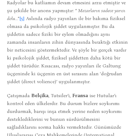
Radyolar bu katliamın devam etmesini arzu etmiştir ve
şu şekilde bir anons yapmıştır: “
Mezarların sadece yarısı
dolu…
”
[5]
Aslında radyo yayınları ile bir bakıma fiziksel
olmasa da psikolojik şiddet uygulanmıştır. Bu da
şiddetin sadece fiziki bir eylem olmadığını aynı
zamanda insanların zihin dünyasında bıraktığı etkinin
bir neticesini göstermektedir. Ve şöyle bir gerçek vardır
ki psikolojik şiddet, fiziksel şiddetten daha kötü bir
şiddet türüdür. Kısacası, radyo yayınları ile Galtung
üçgeninde ki üçgenin en üst sırasını alan ‘doğrudan
şiddet (direct volience)’ uygulanmıştır.
Çatışmada
Belçika
, Tutsiler’i,
Fransa
ise Hutular’ı
kontrol eden ülkelerdir. Bu durum bizlere soykırımı
durdurmak, barışı inşa etmek yerine neden soykırımı
desteklediklerini ve bunun sürdürülmesini
sağladıklarını sorma hakkı vermektedir. Günümüzde
Uluslararası Ceza Mahkemelerinde (International