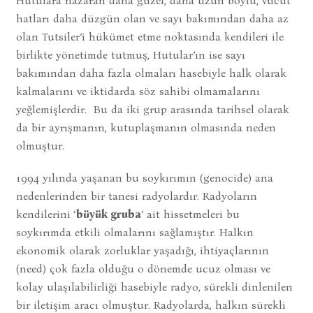
Hutulara nazaran daha güzel, daha uzun boylu, vücut
hatları daha düzgün olan ve sayı bakımından daha az
olan Tutsiler’i hükümet etme noktasında kendileri ile
birlikte yönetimde tutmuş, Hutular’ın ise sayı
bakımından daha fazla olmaları hasebiyle halk olarak
kalmalarını ve iktidarda söz sahibi olmamalarını
yeğlemişlerdir. Bu da iki grup arasında tarihsel olarak
da bir ayrışmanın, kutuplaşmanın olmasında neden
olmuştur.
1994 yılında yaşanan bu soykırımın (genocide) ana
nedenlerinden bir tanesi radyolardır. Radyoların
kendilerini ‘
büyük gruba
’ ait hissetmeleri bu
soykırımda etkili olmalarını sağlamıştır. Halkın
ekonomik olarak zorluklar yaşadığı, ihtiyaçlarının
(need) çok fazla olduğu o dönemde ucuz olması ve
kolay ulaşılabilirliği hasebiyle radyo, sürekli dinlenilen
bir iletişim aracı olmuştur. Radyolarda, halkın sürekli