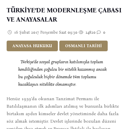
TÜRKİYE’DE MODERNLEŞME ÇABASI
VE ANAYASALAR
16 Şubat 2017 Perşembe Saat 09:30
24820
0
ANAYASA HUKUKU
OSMANLI TARİHİ
Türkiye’de sosyal grupların katılımıyla toplum
kendiliğinden çoğulcu bir nitelik kazanmış ancak
bu çoğulculuk hiçbir dönemde tüm toplumu
kucaklayıcı nitelikte olmamıştır.
Henüz 1939’da okunan Tanzimat Fermanı ile
Batılılaşmanın ilk adımları atılmış ve bununla birlikte
birtakım aydın kimseler devlet yönetiminde daha fazla
söz almak istemiştir. Devlet işlerinde bozulan düzeni
yeniden ihya etmek ve Fransız İhtilali ile başlayan