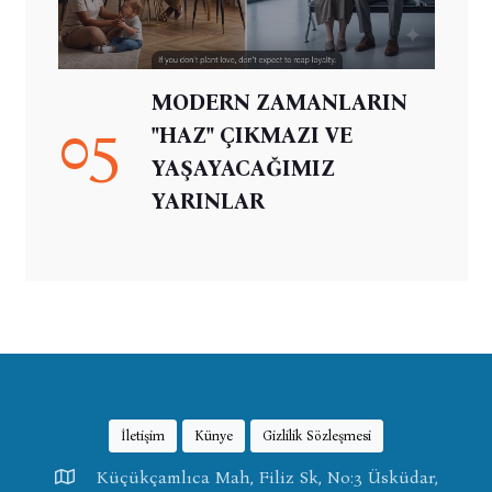
MODERN ZAMANLARIN
05
"HAZ" ÇIKMAZI VE
YAŞAYACAĞIMIZ
YARINLAR
İletişim
Künye
Gizlilik Sözleşmesi
Küçükçamlıca Mah, Filiz Sk, No:3 Üsküdar,