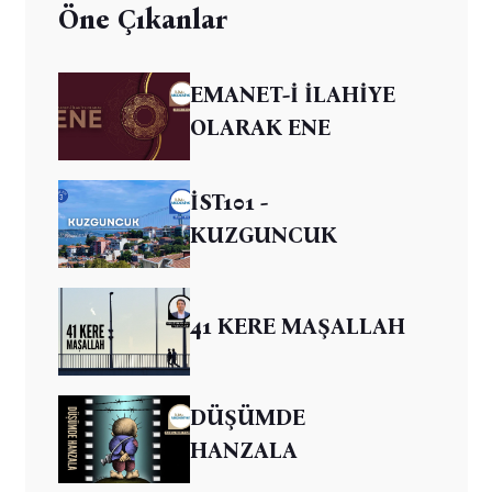
Öne Çıkanlar
EMANET-İ İLAHİYE
OLARAK ENE
İST101 -
KUZGUNCUK
41 KERE MAŞALLAH
DÜŞÜMDE
HANZALA