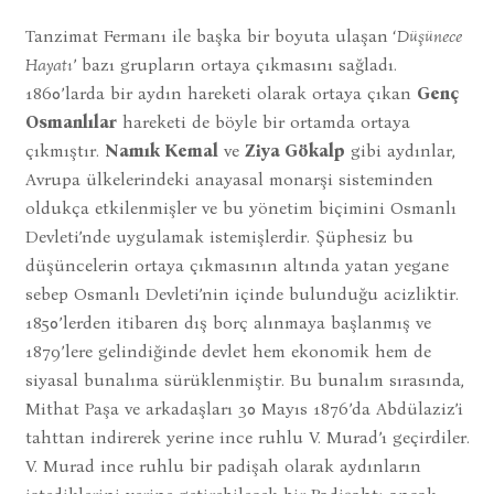
Tanzimat Fermanı ile başka bir boyuta ulaşan ‘
Düşünece
Hayatı
’ bazı grupların ortaya çıkmasını sağladı.
1860’larda bir aydın hareketi olarak ortaya çıkan
Genç
Osmanlılar
hareketi de böyle bir ortamda ortaya
çıkmıştır.
Namık Kemal
ve
Ziya Gökalp
gibi aydınlar,
Avrupa ülkelerindeki anayasal monarşi sisteminden
oldukça etkilenmişler ve bu yönetim biçimini Osmanlı
Devleti’nde uygulamak istemişlerdir. Şüphesiz bu
düşüncelerin ortaya çıkmasının altında yatan yegane
sebep Osmanlı Devleti’nin içinde bulunduğu acizliktir.
1850’lerden itibaren dış borç alınmaya başlanmış ve
1879’lere gelindiğinde devlet hem ekonomik hem de
siyasal bunalıma sürüklenmiştir. Bu bunalım sırasında,
Mithat Paşa ve arkadaşları 30 Mayıs 1876’da Abdülaziz’i
tahttan indirerek yerine ince ruhlu V. Murad’ı geçirdiler.
V. Murad ince ruhlu bir padişah olarak aydınların