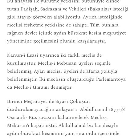
Bu anayasa ile yürütme yetkisini bütünüyle elinde
tutan Padişah, Sadrazam ve Vekilleri (Bakanlar) istediği
gibi atayıp görevden alabiliyordu. Ayrıca istediğinde
meclisi feshetme yetkisine de sahipti. Tüm bunlara
rağmen devlet içinde aydın bürokrat kesim meşrutiyet
yönetimine geçilmesini olumlu karşılamıştır.
Kanun-i Esasi uyarınca iki farklı meclis de
kurulmuştur. Meclis-i Mebusan üyeleri seçimle
belirlenmiş, Ayan meclisi üyeleri de atama yoluyla
belirlenmiştir. İki meclisin oluşturduğu Parlemantoya
da Meclis-i Umumi denmiştir.
Birinci Meşrutiyet ile Siyasi Çöküşün
durdurulamayacağını anlayan 2. Abdülhamid 1877-78
Osmanlı- Rus savaşını bahane ederek Meclis-i
Mebusan’ı kapatmıştır. Abdülhamid bu hamlesiyle
aydın-bürokrat kesiminin yanı sıra ordu içerisinde