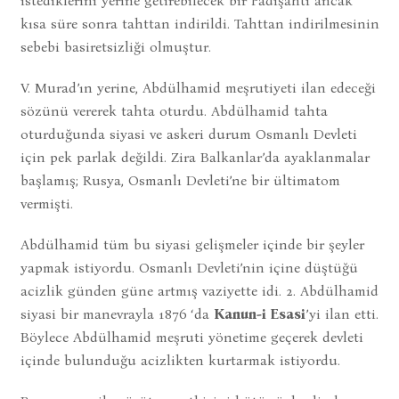
istediklerini yerine getirebilecek bir Padişahtı ancak
kısa süre sonra tahttan indirildi. Tahttan indirilmesinin
sebebi basiretsizliği olmuştur.
V. Murad’ın yerine, Abdülhamid meşrutiyeti ilan edeceği
sözünü vererek tahta oturdu. Abdülhamid tahta
oturduğunda siyasi ve askeri durum Osmanlı Devleti
için pek parlak değildi. Zira Balkanlar’da ayaklanmalar
başlamış; Rusya, Osmanlı Devleti’ne bir ültimatom
vermişti.
Abdülhamid tüm bu siyasi gelişmeler içinde bir şeyler
yapmak istiyordu. Osmanlı Devleti’nin içine düştüğü
acizlik günden güne artmış vaziyette idi. 2. Abdülhamid
siyasi bir manevrayla 1876 ‘da
Kanun-i Esasi
’yi ilan etti.
Böylece Abdülhamid meşruti yönetime geçerek devleti
içinde bulunduğu acizlikten kurtarmak istiyordu.