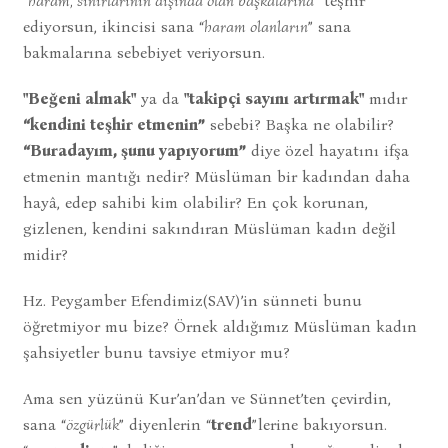
“
haram, sınırlarının dışında olan başkalarına
” teşhir
ediyorsun, ikincisi sana “
haram olanların
” sana
bakmalarına sebebiyet veriyorsun.
"Beğeni almak"
ya da
"takipçi sayını artırmak"
mıdır
“kendini teşhir etmenin”
sebebi? Başka ne olabilir?
“Buradayım, şunu yapıyorum”
diye özel hayatını ifşa
etmenin mantığı nedir? Müslüman bir kadından daha
hayâ, edep sahibi kim olabilir? En çok korunan,
gizlenen, kendini sakındıran Müslüman kadın değil
midir?
Hz. Peygamber Efendimiz(SAV)’in sünneti bunu
öğretmiyor mu bize? Örnek aldığımız Müslüman kadın
şahsiyetler bunu tavsiye etmiyor mu?
Ama sen yüzünü Kur’an’dan ve Sünnet’ten çevirdin,
sana “
özgürlük
” diyenlerin “
trend
”lerine bakıyorsun.