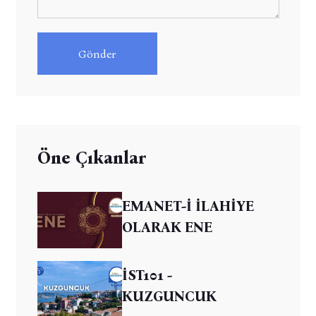
Gönder
Öne Çıkanlar
EMANET-İ İLAHİYE
OLARAK ENE
İST101 -
KUZGUNCUK