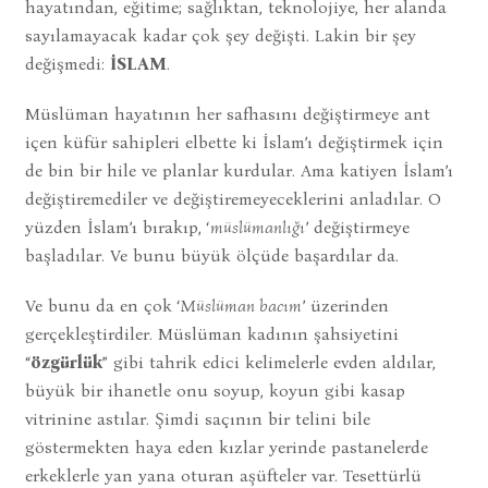
hayatından, eğitime; sağlıktan, teknolojiye, her alanda
sayılamayacak kadar çok şey değişti. Lakin bir şey
değişmedi:
İSLAM
.
Müslüman hayatının her safhasını değiştirmeye ant
içen küfür sahipleri elbette ki İslam’ı değiştirmek için
de bin bir hile ve planlar kurdular. Ama katiyen İslam’ı
değiştiremediler ve değiştiremeyeceklerini anladılar. O
yüzden İslam’ı bırakıp, ‘
müslümanlığı
’ değiştirmeye
başladılar. Ve bunu büyük ölçüde başardılar da.
Ve bunu da en çok ‘
Müslüman bacım
’ üzerinden
gerçekleştirdiler. Müslüman kadının şahsiyetini
“
özgürlük
” gibi tahrik edici kelimelerle evden aldılar,
büyük bir ihanetle onu soyup, koyun gibi kasap
vitrinine astılar. Şimdi saçının bir telini bile
göstermekten haya eden kızlar yerinde pastanelerde
erkeklerle yan yana oturan aşüfteler var. Tesettürlü