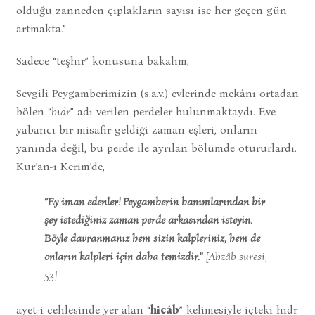
olduğu zanneden çıplakların sayısı ise her geçen gün
artmakta.”
Sadece “teşhir” konusuna bakalım;
Sevgili Peygamberimizin (s.a.v.) evlerinde mekânı ortadan
bölen “
hıdr
” adı verilen perdeler bulunmaktaydı. Eve
yabancı bir misafir geldiği zaman eşleri, onların
yanında değil, bu perde ile ayrılan bölümde otururlardı.
Kur’an-ı Kerim’de,
“Ey iman edenler! Peygamberin hanımlarından bir
şey istediğiniz zaman perde arkasından isteyin.
Böyle davranmanız hem sizin kalpleriniz, hem de
onların kalpleri için daha temizdir.”
[Ahzâb suresi,
53]
ayet-i celilesinde yer alan “
hicâb
” kelimesiyle içteki hıdr