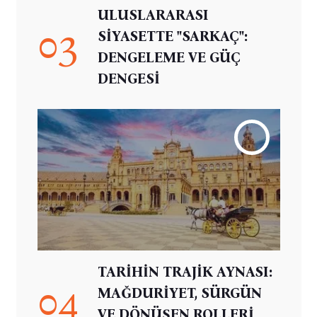
ULUSLARARASI
03
SİYASETTE "SARKAÇ":
DENGELEME VE GÜÇ
DENGESİ
TARİHİN TRAJİK AYNASI:
04
MAĞDURİYET, SÜRGÜN
VE DÖNÜŞEN ROLLERİ