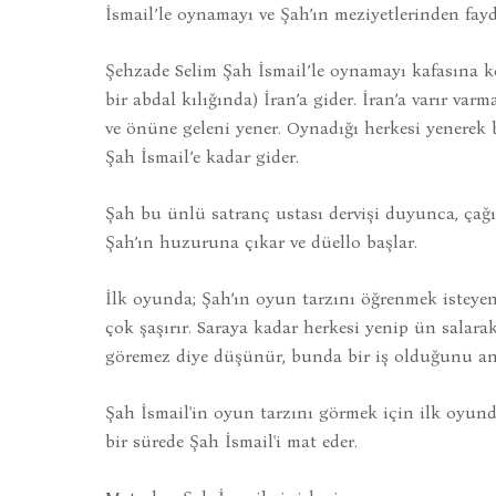
İsmail’le oynamayı ve Şah’ın meziyetlerinden fay
Şehzade Selim Şah İsmail’le oynamayı kafasına ko
bir abdal kılığında) İran’a gider. İran’a varır v
ve önüne geleni yener. Oynadığı herkesi yenerek 
Şah İsmail’e kadar gider.
Şah bu ünlü satranç ustası dervişi duyunca, çağı
Şah’ın huzuruna çıkar ve düello başlar.
İlk oyunda; Şah’ın oyun tarzını öğrenmek isteyen
çok şaşırır. Saraya kadar herkesi yenip ün salarak
göremez diye düşünür, bunda bir iş olduğunu anl
Şah İsmail'in oyun tarzını görmek için ilk oyund
bir sürede Şah İsmail'i mat eder.