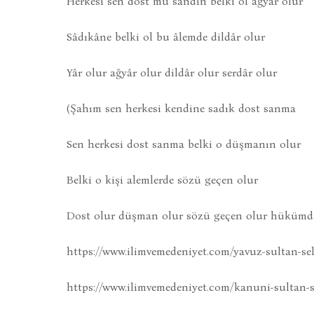
Herkesi sen dost mu sandın belki ol ağyâr olur
Sâdıkâne belki ol bu âlemde dildâr olur
Yâr olur ağyâr olur dildâr olur serdâr olur
(Şahım sen herkesi kendine sadık dost sanma
Sen herkesi dost sanma belki o düşmanın olur
Belki o kişi alemlerde sözü geçen olur
Dost olur düşman olur sözü geçen olur hükümda
https://www.ilimvemedeniyet.com/yavuz-sultan-se
https://www.ilimvemedeniyet.com/kanuni-sultan-