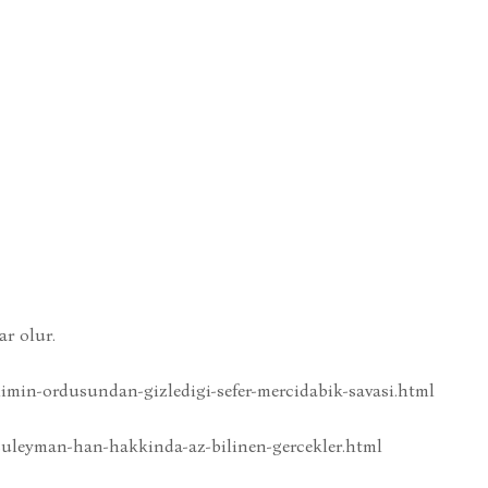
r olur.
limin-ordusundan-gizledigi-sefer-mercidabik-savasi.html
suleyman-han-hakkinda-az-bilinen-gercekler.html