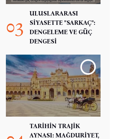
ULUSLARARASI
03
SİYASETTE "SARKAÇ":
DENGELEME VE GÜÇ
DENGESİ
TARİHİN TRAJİK
04
AYNASI: MAĞDURİYET,