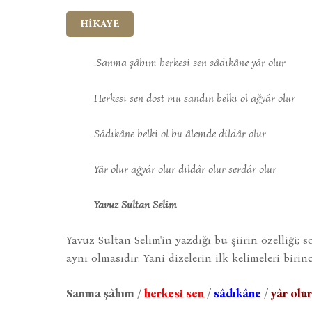
HİKAYE
.Sanma şâhım herkesi sen sâdıkâne yâr olur
Herkesi sen dost mu sandın belki ol ağyâr olur
Sâdıkâne belki ol bu âlemde dildâr olur
Yâr olur ağyâr olur dildâr olur serdâr olur
Yavuz Sultan Selim
Yavuz Sultan Selim'in yazdığı bu şiirin özelliği
aynı olmasıdır. Yani dizelerin ilk kelimeleri birinci
Sanma şâhım /
herkesi sen
/
sâdıkâne
/
yâr olur