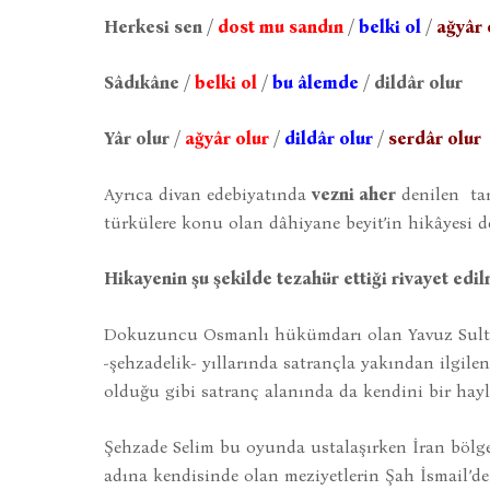
Herkesi sen /
dost mu sandın
/
belki ol
/
ağyâr 
Sâdıkâne /
belki ol
/
bu âlemde
/ dildâr olur
Yâr olur /
ağyâr olur
/
dildâr olur
/
serdâr olur
Ayrıca divan edebiyatında
vezni aher
denilen tar
türkülere konu olan dâhiyane beyit’in hikâyesi d
Hikayenin şu şekilde tezahür ettiği rivayet edi
Dokuzuncu Osmanlı hükümdarı olan Yavuz Sultan
-şehzadelik- yıllarında satrançla yakından ilgile
olduğu gibi satranç alanında da kendini bir hayli 
Şehzade Selim bu oyunda ustalaşırken İran bölge
adına kendisinde olan meziyetlerin Şah İsmail’d