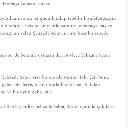
dalanmayı kafasına takar.
yduktan sonra işi gücü bırakıp tebdil-i kıyafetle(gezgin
armaz hanlarda, kervansaraylarda satranç oynamaya başlar
bayağı ün salan Şehzade Selim’in ünü kısa bir sürede
rın bir de benimle oynasın der. Böylece Şehzade Selim
 Şehzade Selim kısa bir sürede yenilir. Tabi Şah buna
 gelen bir derviş nasıl olurda böyle basit hataları
ar ve bir oyun daha ister.
a bilerek yenilen Şehzade Selim, ikinci oyunda çok kısa