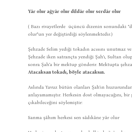
Yâr olur ağyâr olur dildâr olur serdâr olur
( Bazı rivayetlerde üçüncü dizenin sonundaki “d
olur”un yer değiştirdiği söylenmektedir.)
Şehzade Selim yediği tokadın acısını unutmaz ve 
Şehzade iken satrançta yendiği Şah’ı, Sultan olu
sonra Şah’a bir mektup gönderir. Mektupta şehzade
Atacaksan tokadı, böyle atacaksın.
Aslında Yavuz bütün olanları Şah’ın huzurunda
anlayamamıştır. Herkesin dost olmayacağını, bir g
çıkabileceğini söylemiştir:
Sanma şâhım herkesi sen sâdıkâne yâr olur