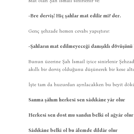
Mat olan Şah İsmail sinirlenir ve:
-Bre derviş! Hiç şahlar mat edilir mi? der.
Genç şehzade hemen cevabı yapıştırır:
-Şahların mat edilmeyeceği danışıklı dövüşünü 
Bunun üzerine Şah İsmail iyice sinirlenir Şehzad
akıllı bir derviş olduğunu düşünerek bir kese alt
İşte tam da huzurdan ayrılacakken bu beyit dök
Sanma şâhım herkesi sen sâdıkâne yâr olur
Herkesi sen dost mu sandın belki ol ağyâr olur
Sâdıkâne belki ol bu âlemde dildâr olur