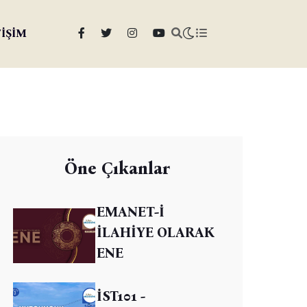
TİŞİM
Öne Çıkanlar
EMANET-İ
İLAHİYE OLARAK
ENE
İST101 -