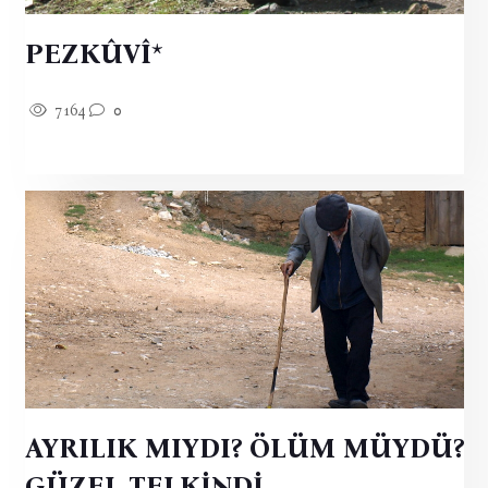
PEZKÛVÎ*
7164
0
AYRILIK MIYDI? ÖLÜM MÜYDÜ?
GÜZEL TELKİNDİ.