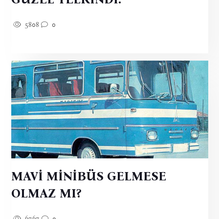
5808
0
MAVİ MİNİBÜS GELMESE
OLMAZ MI?
6767
0