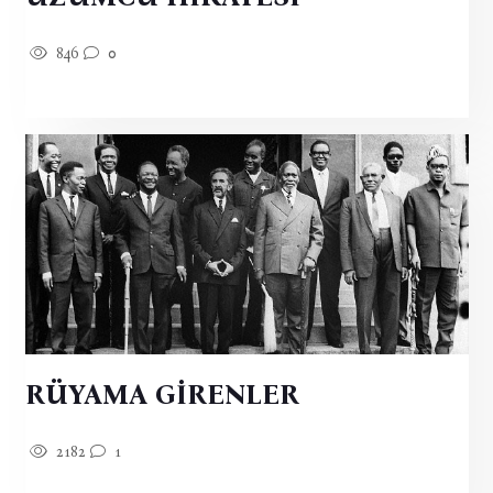
846
0
RÜYAMA GİRENLER
2182
1