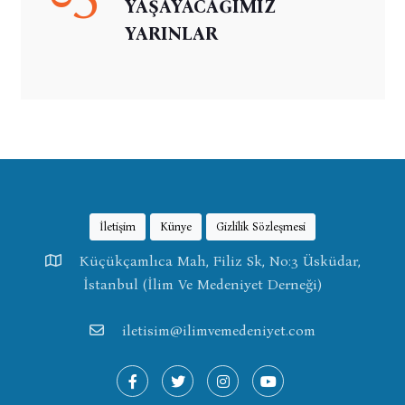
YAŞAYACAĞIMIZ
YARINLAR
İletişim
Künye
Gizlilik Sözleşmesi
Küçükçamlıca Mah, Filiz Sk, No:3 Üsküdar,
İstanbul (İlim Ve Medeniyet Derneği)
iletisim@ilimvemedeniyet.com