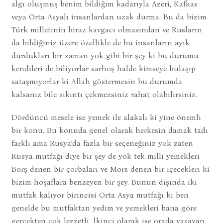
algı oluşmuş benim bildiğim kadarıyla Azeri, Kafkas
veya Orta Asyalı insanlardan uzak durma. Bu da bizim
Türk milletinin biraz kavgacı olmasından ve Rusların
da bildiğiniz üzere özellikle de bu insanların ayık
durdukları bir zaman yok gibi bir şey ki bu durumu
kendileri de biliyorlar sarhoş halde kimseye bulaşıp
sataşmıyorlar ki Allah göstermesin bu durumda
kalsanız bile sıkıntı çekmezsiniz rahat olabilirsiniz.
Dördüncü mesele ise yemek ile alakalı ki yine önemli
bir konu. Bu konuda genel olarak herkesin damak tadı
farklı ama Rusya’da fazla bir seçeneğiniz yok zaten
Rusya mutfağı diye bir şey de yok tek milli yemekleri
Borş denen bir çorbaları ve Mors denen bir içecekleri ki
bizim hoşaflara benzeyen bir şey. Bunun dışında iki
mutfak kalıyor birincisi Orta Asya mutfağı ki ben
genelde bu mutfaktan yedim ve yemekleri bana göre
gerçekten çok lezzetli. İkinci olarak ise orada yaşayan