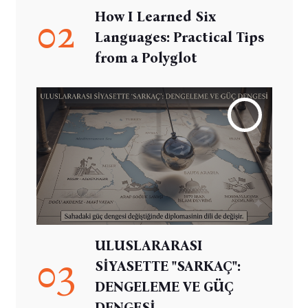
How I Learned Six
02
Languages: Practical Tips
from a Polyglot
ULUSLARARASI
03
SİYASETTE "SARKAÇ":
DENGELEME VE GÜÇ
DENGESİ