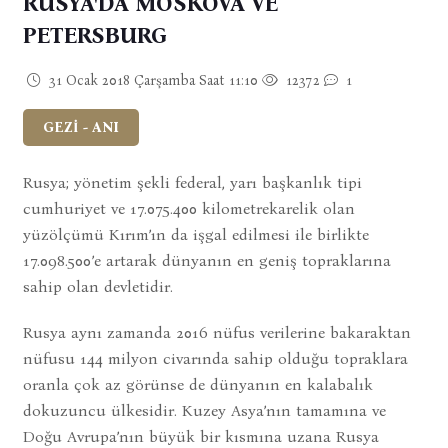
RUSYA'DA MOSKOVA VE
PETERSBURG
31 Ocak 2018 Çarşamba Saat 11:10
12372
1
GEZİ - ANI
Rusya; yönetim şekli federal, yarı başkanlık tipi
cumhuriyet ve 17.075.400 kilometrekarelik olan
yüzölçümü Kırım’ın da işgal edilmesi ile birlikte
17.098.500’e artarak dünyanın en geniş topraklarına
sahip olan devletidir.
Rusya aynı zamanda 2016 nüfus verilerine bakaraktan
nüfusu 144 milyon civarında sahip olduğu topraklara
oranla çok az görünse de dünyanın en kalabalık
dokuzuncu ülkesidir. Kuzey Asya’nın tamamına ve
Doğu Avrupa’nın büyük bir kısmına uzana Rusya