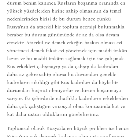
durum benim kanınca Rusların boşanma oranında en
yüksek yüzdelerden birine sahip olmasının da temel
nedenlerinden birisi de bu durum bence çünkü
Rusya’nın da ataerkil bir toplum geçmişi bulunmakla
beraber bu durum günümüzde de az da olsa devam
etmekte. Ataerkil ne demek erkeğin baskın olması evi
yönetmesi demek fakat evi yönetmek için maddi imkân
lazım ve bu maddi imkânı sağlamak için ise çalışmak.
Rus erkekleri çalışmayıp ya da çalışıp da kadından
daha az gelire sahip olursa bu durumdan genelde
kadınların sıkıldığı gibi Rus kadınları da böyle bir
durumdan hoşnut olmuyorlar ve durum boşanmaya
varıyor. İki şehirde de rahatlıkla kadınların erkeklerden
daha çok çalıştığını ve sosyal olma konusunda kat ve
kat daha üstün olduklarını görebilirsiniz.
Toplumsal olarak Rusya’da en büyük problem ise bence
Rusya’nın yok denecek kadar az olan orta sınıf yapısı.