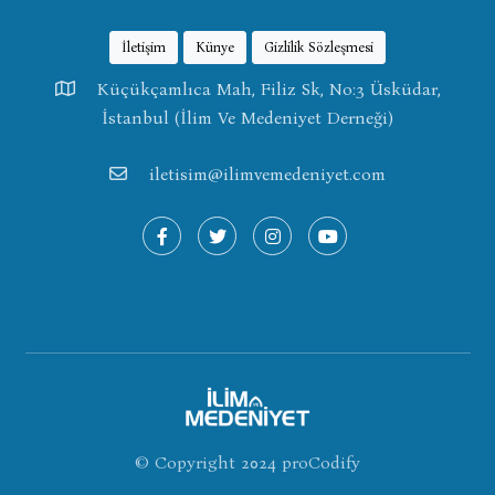
İletişim
Künye
Gizlilik Sözleşmesi
Küçükçamlıca Mah, Filiz Sk, No:3 Üsküdar,
İstanbul (İlim Ve Medeniyet Derneği)
iletisim@ilimvemedeniyet.com
© Copyright 2024
proCodify