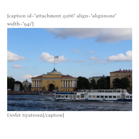
[caption id="attachment_9266" align="alignnone"
width="941"]
Devlet tiyatrosu[/caption]