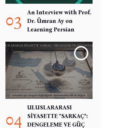
An Interview with Prof.
03
Dr. Ümran Ay on
Learning Persian
ULUSLARARASI
04
SİYASETTE "SARKAÇ":
DENGELEME VE GÜÇ