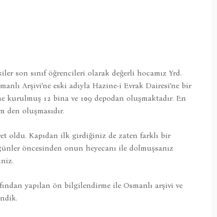
iler son sınıf öğrencileri olarak değerli hocamız Yrd.
nlı Arşivi’ne eski adıyla Hazine-i Evrak Dairesi’ne bir
ne kurulmuş 12 bina ve 109 depodan oluşmaktadır. En
m den oluşmasıdır.
t oldu. Kapıdan ilk girdiğiniz de zaten farklı bir
e günler öncesinden onun heyecanı ile dolmuşsanız
niz.
afından yapılan ön bilgilendirme ile Osmanlı arşivi ve
endik.