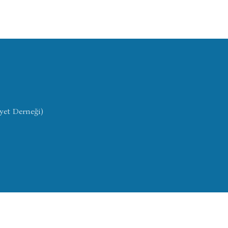
yet Derneği)
© Copyright 2024
proCodify