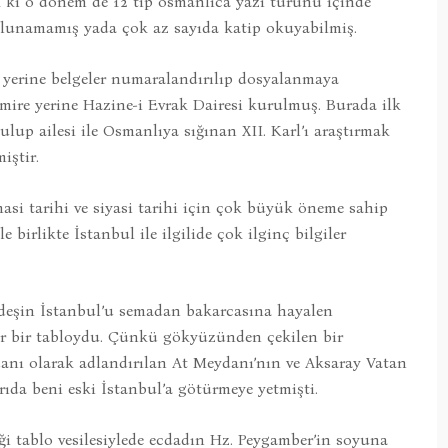
k ki o dönem de 12 tip osmanlıca yazı türünü içinde
bulunamamış yada çok az sayıda katip okuyabilmiş.
r yerine belgeler numaralandırılıp dosyalanmaya
mire yerine Hazine-i Evrak Dairesi kurulmuş. Burada ilk
lup ailesi ile Osmanlıya sığınan XII. Karl’ı araştırmak
iştir.
asi tarihi ve siyasi tarihi için çok büyük öneme sahip
 birlikte İstanbul ile ilgilide çok ilginç bilgiler
ardeşin İstanbul’u semadan bakarcasına hayalen
er bir tabloydu. Çünkü gökyüzünden çekilen bir
anı olarak adlandırılan At Meydanı’nın ve Aksaray Vatan
rıda beni eski İstanbul’a götürmeye yetmişti.
i tablo vesilesiylede ecdadın Hz. Peygamber’in soyuna