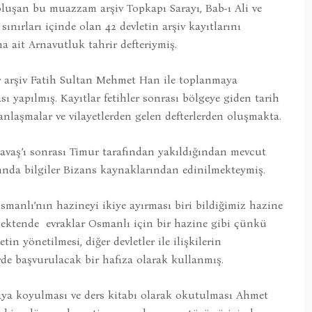
oluşan bu muazzam arşiv Topkapı Sarayı, Bab-ı Ali ve
nırları içinde olan 42 devletin arşiv kayıtlarını
na ait Arnavutluk tahrir defteriymiş.
ar arşiv Fatih Sultan Mehmet Han ile toplanmaya
sı yapılmış. Kayıtlar fetihler sonrası bölgeye giden tarih
, anlaşmalar ve vilayetlerden gelen defterlerden oluşmakta.
 Savaş’ı sonrası Timur tarafından yakıldığından mevcut
kında bilgiler Bizans kaynaklarından edinilmekteymiş.
anlı’nın hazineyi ikiye ayırması biri bildiğimiz hazine
erçektende evraklar Osmanlı için bir hazine gibi çünkü
tin yönetilmesi, diğer devletler ile ilişkilerin
rde başvurulacak bir hafıza olarak kullanmış.
rtaya koyulması ve ders kitabı olarak okutulması Ahmet