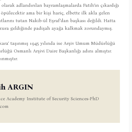
 olarak adlandırılan bayramlaşmalarda Fatih’in çıkardığı
pülecektir ama bir kişi hariç, elbette ilk akla gelen
ıtlarını tutan Nakib-ül Eşraf’dan başkası değildi. Hatta
uzura geldiğinde padişah ayağa kalkmak zorundaymış.
nkara’ taşınmış 1945 yılında ise Arşiv Umum Müdürlüğü
rlüğü Osmanlı Arşivi Daire Başkanlığı adını almıştır.
ınmıştır.
ih ARGIN
ice Academy Institute of Security Sciences-PhD
.com