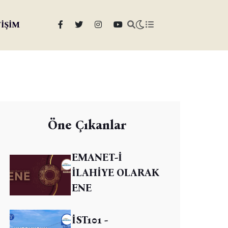
TİŞİM
Öne Çıkanlar
EMANET-İ
İLAHİYE OLARAK
ENE
İST101 -