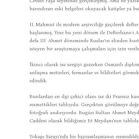
Cevdet Paşa seyesinde gerçekleşmiş. Ama ne yazı
barındıran eski belgeleri okuyacak katipler ya 
II. Mahmut ile modern arşivciliğe geçilerek defte
başlanmış. Yine bu yeni dönem ile Defterhane-i A
defa III. Ahmet döneminde Ruslar’ın elinden kurtu
isteyen bir araştırmaya çalışmaları için izin verilm
İkinci olarak ise sergiyi gezerken Osmanlı diplom
anlaşma metinleri, fermanlar ve bildirileri görmekle
edindik.
Bunlardan en ilgi çekici olanı ise iki Fransız k
resmettikleri tabloydu. Gerçekten görülmeye değ
fotoğrafı andırıyordu. Bugün Sultan Ahmet Meyd
Caddesi olarak bildiğimiz Et Meydanı’nın tablola
Tokapı Sarayı’nda bir bayramlaşmanın resmedildiğ