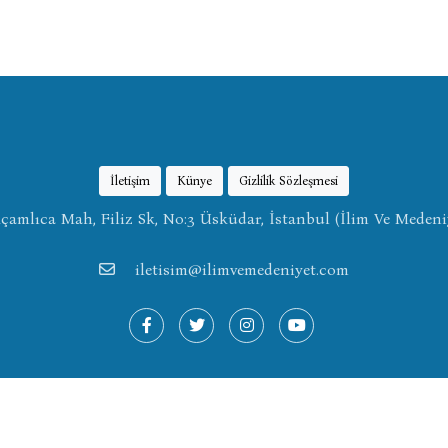
İletişim
Künye
Gizlilik Sözleşmesi
amlıca Mah, Filiz Sk, No:3 Üsküdar, İstanbul (İlim Ve Medeni
iletisim@ilimvemedeniyet.com