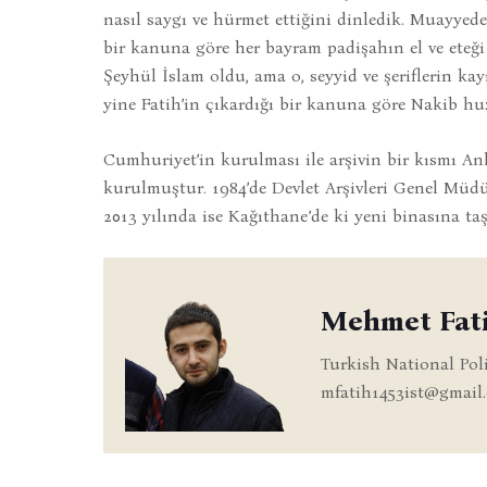
nasıl saygı ve hürmet ettiğini dinledik. Muayyede
bir kanuna göre her bayram padişahın el ve eteği ö
Şeyhül İslam oldu, ama o, seyyid ve şeriflerin kay
yine Fatih’in çıkardığı bir kanuna göre Nakib h
Cumhuriyet’in kurulması ile arşivin bir kısmı A
kurulmuştur. 1984’de Devlet Arşivleri Genel Müdü
2013 yılında ise Kağıthane’de ki yeni binasına taş
Mehmet Fat
Turkish National Pol
mfatih1453ist@gmail