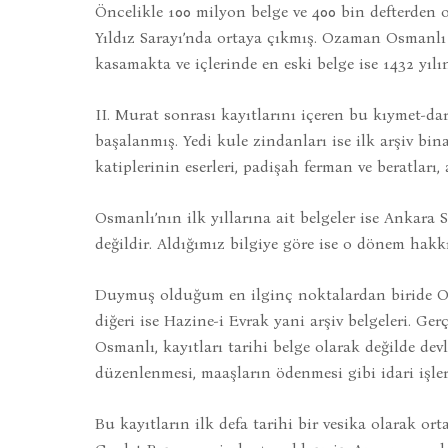
Öncelikle 100 milyon belge ve 400 bin defterden 
Yıldız Sarayı’nda ortaya çıkmış. Ozaman Osmanlı sı
kasamakta ve içlerinde en eski belge ise 1432 yılı
II. Murat sonrası kayıtlarını içeren bu kıymet-d
başalanmış. Yedi kule zindanları ise ilk arşiv bina
katiplerinin eserleri, padişah ferman ve beratları
Osmanlı’nın ilk yıllarına ait belgeler ise Ankara
değildir. Aldığımız bilgiye göre ise o dönem hak
Duymuş olduğum en ilginç noktalardan biride Osm
diğeri ise Hazine-i Evrak yani arşiv belgeleri. G
Osmanlı, kayıtları tarihi belge olarak değilde devle
düzenlenmesi, maaşların ödenmesi gibi idari işle
Bu kayıtların ilk defa tarihi bir vesika olarak o