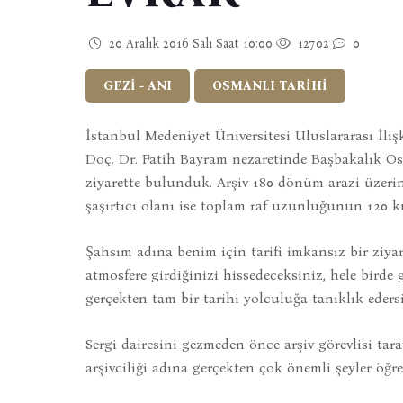
20 Aralık 2016 Salı Saat 10:00
12702
0
GEZİ - ANI
OSMANLI TARİHİ
İstanbul Medeniyet Üniversitesi Uluslararası İlişk
Doç. Dr. Fatih Bayram nezaretinde Başbakalık Osma
ziyarette bulunduk. Arşiv 180 dönüm arazi üzeri
şaşırtıcı olanı ise toplam raf uzunluğunun 120 k
Şahsım adına benim için tarifi imkansız bir ziyare
atmosfere girdiğinizi hissedeceksiniz, hele bird
gerçekten tam bir tarihi yolculuğa tanıklık edersi
Sergi dairesini gezmeden önce arşiv görevlisi tar
arşivciliği adına gerçekten çok önemli şeyler öğr