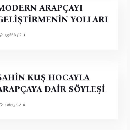
MODERN ARAPÇAYI
GELİŞTİRMENİN YOLLARI
39866
1
ŞAHİN KUŞ HOCAYLA
ARAPÇAYA DAİR SÖYLEŞİ
10675
0