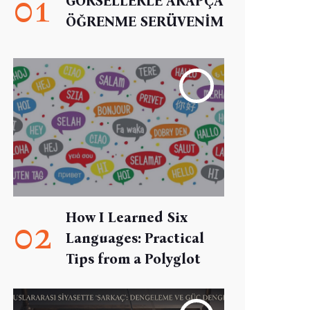
01
GÖRSELLERLE ARAPÇA
ÖĞRENME SERÜVENİM
How I Learned Six
02
Languages: Practical
Tips from a Polyglot