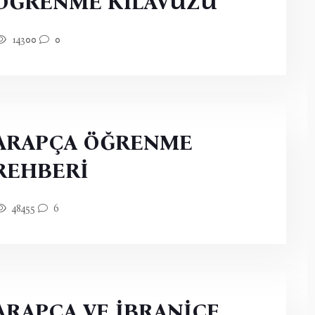
ÖĞRENME KILAVUZU
14300
0
ARAPÇA ÖĞRENME
REHBERİ
48455
6
ARAPÇA VE İBRANİCE