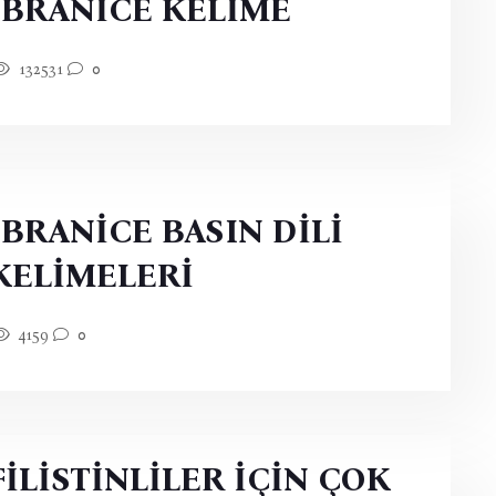
İBRANİCE KELİME
132531
0
İBRANİCE BASIN DİLİ
KELİMELERİ
4159
0
FİLİSTİNLİLER İÇİN ÇOK