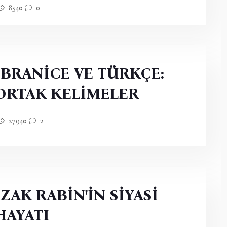
8540
0
İBRANİCE VE TÜRKÇE:
ORTAK KELİMELER
27940
2
İZAK RABİN'İN SİYASİ
HAYATI