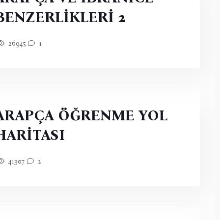
BENZERLİKLERİ 2
26945
1
ARAPÇA ÖĞRENME YOL
HARİTASI
41307
2