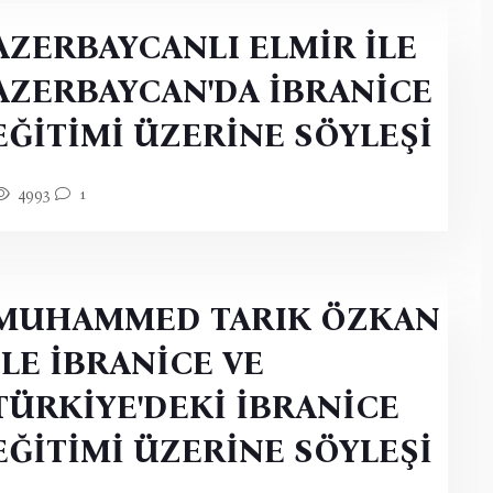
AZERBAYCANLI ELMİR İLE
AZERBAYCAN'DA İBRANİCE
EĞİTİMİ ÜZERİNE SÖYLEŞİ
4993
1
MUHAMMED TARIK ÖZKAN
İLE İBRANİCE VE
TÜRKİYE'DEKİ İBRANİCE
EĞİTİMİ ÜZERİNE SÖYLEŞİ