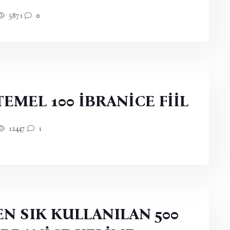
5871
0
TEMEL 100 İBRANİCE FİİL
12447
1
EN SIK KULLANILAN 500