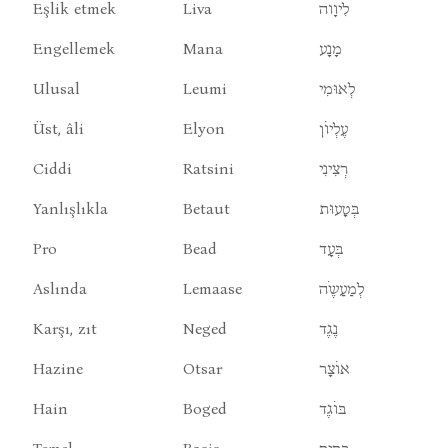
Eşlik etmek
Liva
לִיוָוה
Engellemek
Mana
מָנָע
Ulusal
Leumi
לְאוּמִי
Üst, âli
Elyon
עֶלְיוֹן
Ciddi
Ratsini
רְצִינִי
Yanlışlıkla
Betaut
בְּטָעוּת
Pro
Bead
בְּעָד
Aslında
Lemaase
לְמַעַשֶֹה
Karşı, zıt
Neged
נֶגֶד
Hazine
Otsar
אוֹצָר
Hain
Boged
בּוֹגֶד