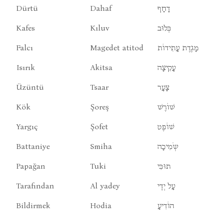
Dürtü
Dahaf
דָחָף
Kafes
Kıluv
כְּלוּב
Falcı
Magedet atitod
מָגֶדֶת עָתִידוֹת
Isırık
Akitsa
עָקִיצָה
Üzüntü
Tsaar
צָעָר
Kök
Şoreş
שׁוֹרֶשׁ
Yargıç
Şofet
שׁוֹפֶט
Battaniye
Smiha
שְֹמִיכָה
Papağan
Tuki
תוּכִּי
Tarafından
Al yadey
עָל יְדֶי
Bildirmek
Hodia
הוֹדִיעָ