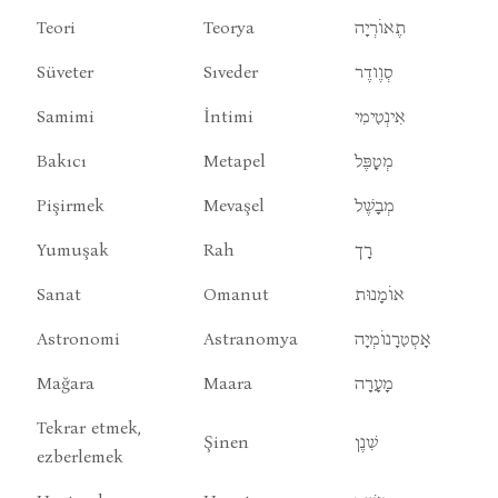
Teori
Teorya
תֶאוֹרְיָה
Süveter
Sıveder
סְוֶודֶר
Samimi
İntimi
אִינְטִימִי
Bakıcı
Metapel
מְטָפֶּל
Pişirmek
Mevaşel
מְבָשֶׁל
Yumuşak
Rah
רָך
Sanat
Omanut
אוֹמָנוּת
Astronomi
Astranomya
אָסְטִרָנוֹמְיָה
Mağara
Maara
מָעָרָה
Tekrar etmek,
Şinen
שִׁנֶן
ezberlemek