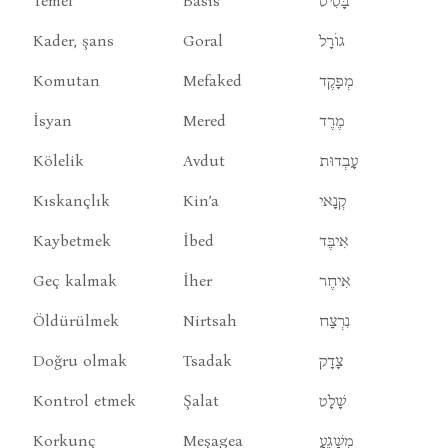
Temel
Basis
בָּסִיס
Kader, şans
Goral
גוֹרָל
Komutan
Mefaked
מְפָקֶד
İsyan
Mered
מֶרֶד
Kölelik
Avdut
עָבְדוּת
Kıskançlık
Kin’a
קְנָאי
Kaybetmek
İbed
אִיבֶּד
Geç kalmak
İher
אִיחֶר
Öldürülmek
Nirtsah
נִרְצַח
Doğru olmak
Tsadak
צָדָק
Kontrol etmek
Şalat
שָׁלָט
Korkunç
Meşagea
מְשָׁגֶעָ