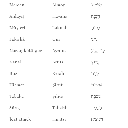
Mercan
Almog
אָלְמוֹג
Anlayış
Havana
הָבָנָה
Müşteri
Lakuah
לָקוּחַ
Fakirlik
Oni
עוֹנִי
Nazar, kötü göz
Ayn ra
עָיִן הָרָע
Kanal
Aruts
עָרוּץ
Buz
Kerah
קֶרָח
Hizmet
Şirut
שִׁירוּת
Tabaka
Şihva
שִׁכְבָה
Süreç
Tahalih
תָהָלִיך
İcat etmek
Himtsi
הִמְצִיא