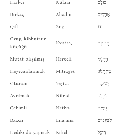
Herkes
Kulam
כּוּלָם
Birkaç
Ahadim
אָחָדִים
Çift
Zug
זוּג
Grup, kibbutsun
Kvutsa,
קְבוּצָה
küçüğü
Mutat, alışılmış
Hergeli
הֶרְגֶלִי
Heyecanlanmak
Mitrageş
מִתְרָגֶשׁ
Oturum
Yeşiva
יְשִׁיבָה
Ayrılmak
Nifrad
נִפְרָד
Çekimli
Netiya
נְטִייָה
Bazen
Lifamim
לִפְעָמִים
Dedikodu yapmak
Rihel
רִיכֶל