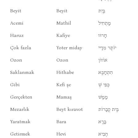
Beyit
Beyit
בֶּיִת
Acemi
Mathil
מָתְחִיל
Haruz
Kafiye
חָרוּז
Çok fazla
Yoter miday
יוֹתֶר מִדָיי
Ozon
Ozon
אוֹזוֹן
Saklanmak
Hithabe
הִתְחָבֶּא
Gibi
Kefi şe
כְּפִי שְׁ
Gerçekten
Mamaş
מָמָשׁ
Mezarlık
Beyt kıravot
בֶּית קְבָרוֹת
Yaratmak
Bara
בָּרָא
Getirmek
Hevi
הֶבִיא