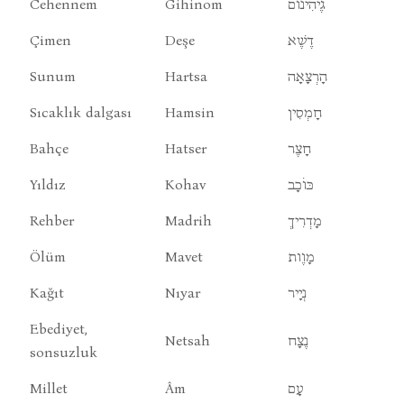
Cehennem
Gihinom
גֶיהִינוֹם
Çimen
Deşe
דֶשֶׁא
Sunum
Hartsa
הָרְצָאָה
Sıcaklık dalgası
Hamsin
חָמְסִין
Bahçe
Hatser
חָצֶר
Yıldız
Kohav
כּוֹכָב
Rehber
Madrih
מָדְרִיךְ
Ölüm
Mavet
מָוֶות
Kağıt
Nıyar
נְיָיר
Ebediyet,
Netsah
נֶצָח
sonsuzluk
Millet
Âm
עָם