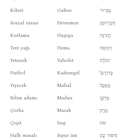
Kibrit
Gafrur
גָפְרוּר
Sosyal insan
Hevremen
חֶבְרֶהמַן
Kutlama
Hagiga
חָגִיגָה
Tere yağı
Hema
חֶמְאָה
Yetenek
Yaholet
יְכוֹלֶת
Futbol
Kaduregel
כָּדוּרֶגֶל
Yiyecek
Mahal
מָאָכָל
Bilim adamı
Madan
מָדְעָן
Çorba
Marak
מָרָק
Çeşit
Sug
סוּג
Halk masalı
Sipur âm
סִיפּוּר עָם