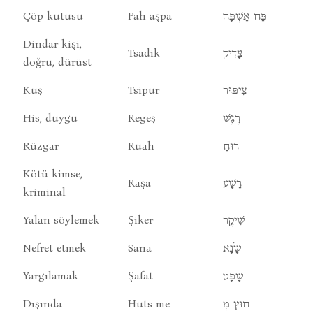
Çöp kutusu
Pah aşpa
פָּח אָשְׁפָּה
Dindar kişi,
Tsadik
צָדִיק
doğru, dürüst
Kuş
Tsipur
צִיפּוּר
His, duygu
Regeş
רֶגֶשׁ
Rüzgar
Ruah
רוּחַ
Kötü kimse,
Raşa
רָשָׁע
kriminal
Yalan söylemek
Şiker
שִׁיקֶר
Nefret etmek
Sana
שָֹנָא
Yargılamak
Şafat
שָׁפָט
Dışında
Huts me
חוּץ מְ