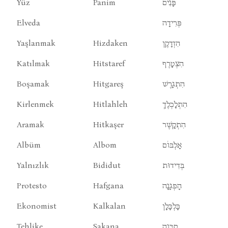
Yüz
Panim
פָּנִים
Elveda
פְּרִידָה
Yaşlanmak
Hizdaken
הִזְדָקֶן
Katılmak
Hitstaref
הִצְטָרֶף
Boşamak
Hitgareş
הִתְגָרֶשׁ
Kirlenmek
Hitlahleh
הִתְלָכְלֶךְ
Aramak
Hitkaşer
הִתְקָשֶׁר
Albüm
Albom
אָלְבּוֹם
Yalnızlık
Bididut
בְּדִידוּת
Protesto
Hafgana
הָפְגָנָה
Ekonomist
Kalkalan
כָּלְכָּלָן
Tehlike
Sakana
סָכָּנָה