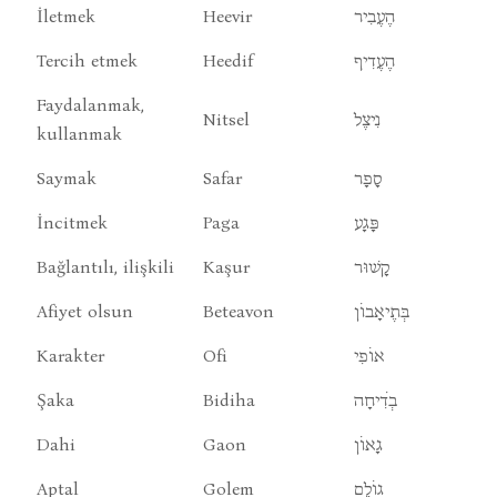
İletmek
Heevir
הֶעֶבִיר
Tercih etmek
Heedif
הֶעֶדִיף
Faydalanmak,
Nitsel
נִיצֶל
kullanmak
Saymak
Safar
סָפָר
İncitmek
Paga
פָּגָע
Bağlantılı, ilişkili
Kaşur
קָשׁוּר
Afiyet olsun
Beteavon
בְּתֶיאָבוֹן
Karakter
Ofi
אוֹפִי
Şaka
Bidiha
בְֹדִיחָה
Dahi
Gaon
גָאוֹן
Aptal
Golem
גוֹלֶם