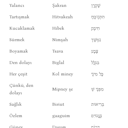
Yalancı
Şakran
שָׁקְרָן
Tartışmak
Hitvakeah
הִתְוָוכֶּחַ
Kucaklamak
Hibek
חִיבֶּק
Sürmek
Nimşah
נִמְשָׁך
Boyamak
Tsava
צָבָע
Den dolayı
Biglal
בִּגְלָל
Her çeşit
Kol miney
כָּל מִינֶי
Çünkü, den
Mipney şe
מִפְּנֶי שְׁ
dolayı
Sağlık
Biriut
בְּרִיאוּת
Özlem
gaaguim
גָעָגוּיִם
Güney
Darom
דָרוֹם