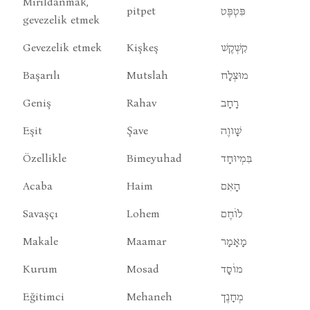
Mırıldanmak,
pitpet
פִּטְפֶּט
gevezelik etmek
Gevezelik etmek
Kişkeş
קִשְׁקֶשׁ
Başarılı
Mutslah
מוּצְלָח
Geniş
Rahav
רָחָב
Eşit
Şave
שָׁווֶה
Özellikle
Bimeyuhad
בִּמְיוּחָד
Acaba
Haim
הָאִם
Savaşçı
Lohem
לוֹחֶם
Makale
Maamar
מָאָמָר
Kurum
Mosad
מוֹסָד
Eğitimci
Mehaneh
מְחָנֶך