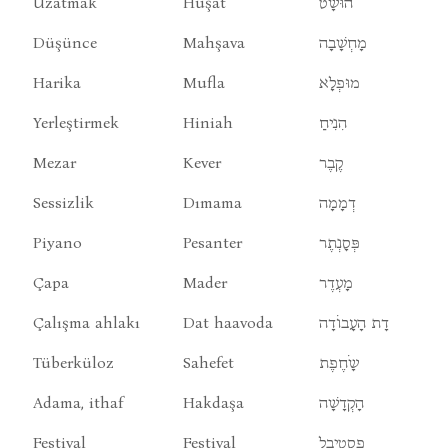
Uzatmak
Huşat
הוּשָׁט
Düşünce
Mahşava
מָחְשָׁבָה
Harika
Mufla
מוּפְלָא
Yerleştirmek
Hiniah
הִנִיחַ
Mezar
Kever
קֶבֶר
Sessizlik
Dımama
דְמָמָה
Piyano
Pesanter
פְּסָנְתֶר
Çapa
Mader
מָעְדֶר
Çalışma ahlakı
Dat haavoda
דָת הָעָבוֹדָה
Tüberküloz
Sahefet
שָֹחֶפֶת
Adama, ithaf
Hakdaşa
הָקְדָשָׁה
Festival
Festival
פֶסְטִיבָל