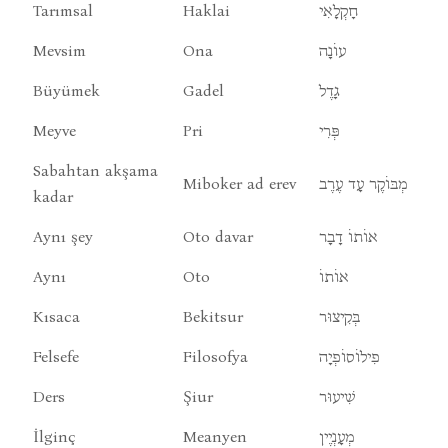
Tarımsal
Haklai
חָקְלָאִי
Mevsim
Ona
עוֹנָה
Büyümek
Gadel
גָדֶל
Meyve
Pri
פְּרִי
Sabahtan akşama
Miboker ad erev
מְבּוֹקֶר עָד עֶרֶב
kadar
Aynı şey
Oto davar
אוֹתוֹ דָבָר
Aynı
Oto
אוֹתוֹ
Kısaca
Bekitsur
בְּקִיצוּר
Felsefe
Filosofya
פִילוֹסוֹפְיָה
Ders
Şiur
שִׁיעוּר
İlginç
Meanyen
מְעָנְיֶין