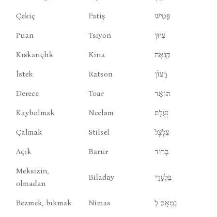
Çekiç
Patiş
פָּטִישׁ
Puan
Tsiyon
צִיוּן
Kıskançlık
Kina
קִנְאָה
İstek
Ratson
רָצוֹן
Derece
Toar
תוֹאָר
Kaybolmak
Neelam
נֶעֶלָם
Çalmak
Stilsel
צִלְצֶל
Açık
Barur
בָּרוּר
Meksizin,
Biladay
בִּלְעָדֶי
olmadan
Bezmek, bıkmak
Nimas
נִמְאָס לְ