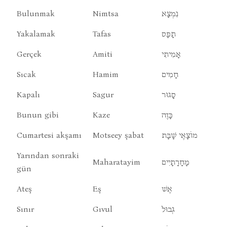
Bulunmak
Nimtsa
נִמְצָא
Yakalamak
Tafas
תָפָס
Gerçek
Amiti
אָמִיתִי
Sıcak
Hamim
חָמִים
Kapalı
Sagur
סָגוּר
Bunun gibi
Kaze
כָּזֶה
Cumartesi akşamı
Motseey şabat
מוֹצָאֶי שָׁבָּת
Yarından sonraki
Maharatayim
מָחָרָתָיִים
gün
Ateş
Eş
אֶשׁ
Sınır
Gıvul
גְבוּל