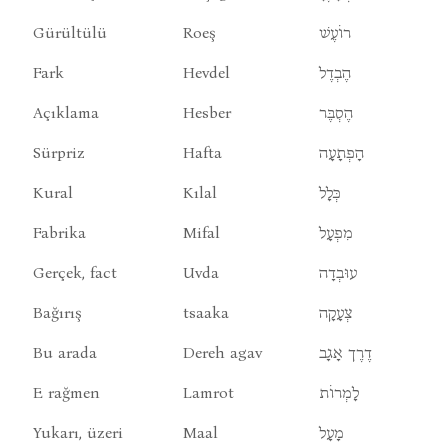
Gürültülü
Roeş
רוֹעֶשׁ
Fark
Hevdel
הֶבְדֶל
Açıklama
Hesber
הֶסְבֶּר
Sürpriz
Hafta
הָפְתָעָה
Kural
Kılal
כְּלָל
Fabrika
Mifal
מִפְעָל
Gerçek, fact
Uvda
עוּבְדָה
Bağırış
tsaaka
צְעָקָה
Bu arada
Dereh agav
דֶרֶך אָגָב
E rağmen
Lamrot
לָמְרוֹת
Yukarı, üzeri
Maal
מָעָל