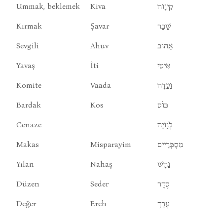
Ummak, beklemek
Kiva
קִיוָוה
Kırmak
Şavar
שָׁבָר
Sevgili
Ahuv
אָהוּב
Yavaş
İti
אִיטִי
Komite
Vaada
וָעָדָה
Bardak
Kos
כּוֹס
Cenaze
לְוָויָה
Makas
Misparayim
מִסְפָּרַיים
Yılan
Nahaş
נָחָשׁ
Düzen
Seder
סֶדֶר
Değer
Ereh
עֶרֶךְ