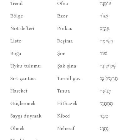
Trend
Ofna
אוֹפְנָה
Bölge
Ezor
אֶזוֹר
Not defteri
Pinkas
פִּנְקָס
Liste
Reşima
רְשִׁימָה
Boğa
Şor
שׁוֹר
Uyku tulumu
Şak şina
שָׁק שִׁינָה
Sırt çantası
Tarmil gav
תָרְמִיל גָב
Hareket
Tınua
תְנוּעָה
Güçlenmek
Hithazek
הִתְחָזֶק
Saygı duymak
Kibed
כִּיבֶּד
Ölmek
Neheraf
נֶהֶרָג