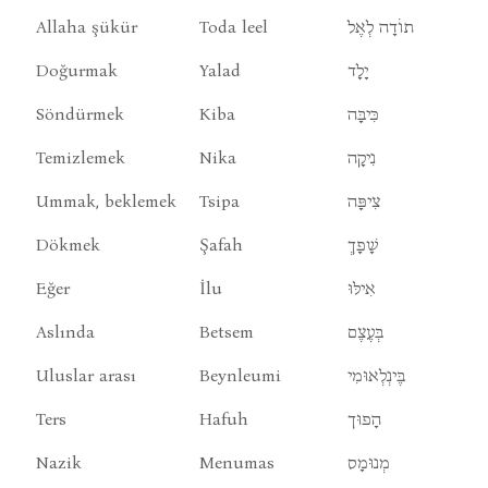
Allaha şükür
Toda leel
תוֹדָה לְאֶל
Doğurmak
Yalad
יָלָד
Söndürmek
Kiba
כִּיבָּה
Temizlemek
Nika
נִיקָה
Ummak, beklemek
Tsipa
צִיפָּה
Dökmek
Şafah
שָׁפָךְ
Eğer
İlu
אִילּוּ
Aslında
Betsem
בְּעֶצֶם
Uluslar arası
Beynleumi
בֶּינְלְאוּמִי
Ters
Hafuh
הָפוּך
Nazik
Menumas
מְנוּמָס