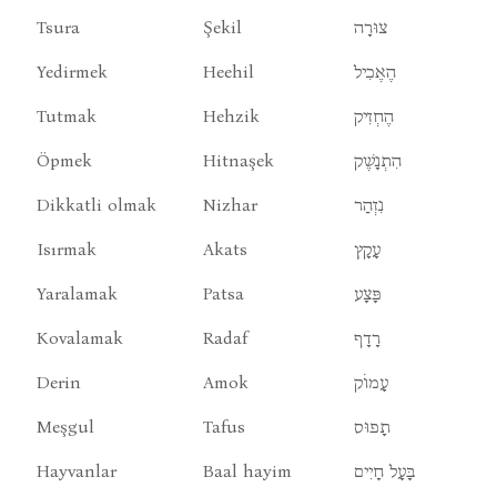
Tsura
Şekil
צוּרָה
Yedirmek
Heehil
הֶאֶכִיל
Tutmak
Hehzik
הֶחְזִיק
Öpmek
Hitnaşek
הִתְנָשֶׁק
Dikkatli olmak
Nizhar
נִזְהַר
Isırmak
Akats
עָקָץ
Yaralamak
Patsa
פָּצָע
Kovalamak
Radaf
רָדָף
Derin
Amok
עָמוֹק
Meşgul
Tafus
תָפוּס
Hayvanlar
Baal hayim
בָּעָל חָיִים