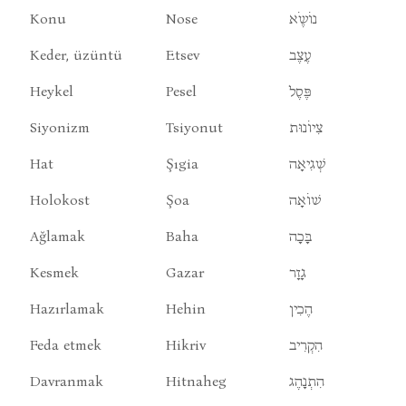
Konu
Nose
נוֹשֶֹא
Keder, üzüntü
Etsev
עֶצֶב
Heykel
Pesel
פֶּסֶל
Siyonizm
Tsiyonut
צִיוֹנוּת
Hat
Şıgia
שְׁגִיאָה
Holokost
Şoa
שׁוֹאָה
Ağlamak
Baha
בָּכָה
Kesmek
Gazar
גָזָר
Hazırlamak
Hehin
הֶכִין
Feda etmek
Hikriv
הִקְרִיב
Davranmak
Hitnaheg
הִתְנָהֶג