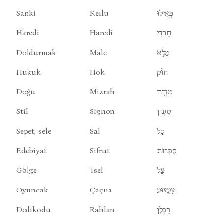
Sanki
Keilu
כְּאִילוּ
Haredi
Haredi
חָרֶדִי
Doldurmak
Male
מָלֶא
Hukuk
Hok
חוֹק
Doğu
Mizrah
מִזְרָח
Stil
Signon
סִגְנוֹן
Sepet, sele
Sal
סָל
Edebiyat
Sifrut
סִפְרוּת
Gölge
Tsel
צֶל
Oyuncak
Çaçua
צָעָצוּע
Dedikodu
Rahlan
רָכְלָן