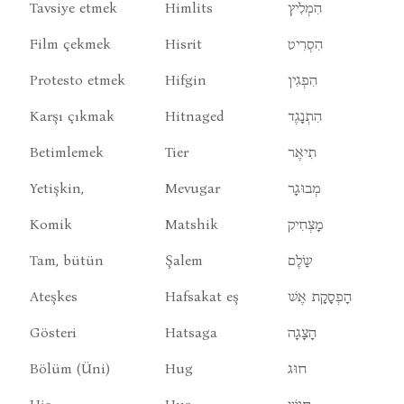
Tavsiye etmek
Himlits
הִמְלִיץ
Film çekmek
Hisrit
הִסְרִיט
Protesto etmek
Hifgin
הִפְגִין
Karşı çıkmak
Hitnaged
הִתְנָגֶד
Betimlemek
Tier
תִיאֶר
Yetişkin,
Mevugar
מְבוּגָר
Komik
Matshik
מָצְחִיק
Tam, bütün
Şalem
שַׂלֶם
Ateşkes
Hafsakat eş
הָפְסָקָת אֶשׁ
Gösteri
Hatsaga
הָצָגָה
Bölüm (Üni)
Hug
חוּג