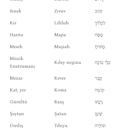
Sinek
Zıvuv
זְבוּב
Kir
Lihluh
לִכְלוּךְ
Harita
Mapa
מָפָּה
Mesih
Maşiah
מָשִׁיחַ
Müzik
Kıley negina
כְּלֶי נְגִינָה
Enstrumanı
Mezar
Kever
קֶבֶר
Kat, yer
Koma
קוֹמָה
Gürültü
Raaş
רָעָשׁ
Şeytan
Şatan
שָׁטָן
Diriliş
Tıhiya
תְחִיָיה