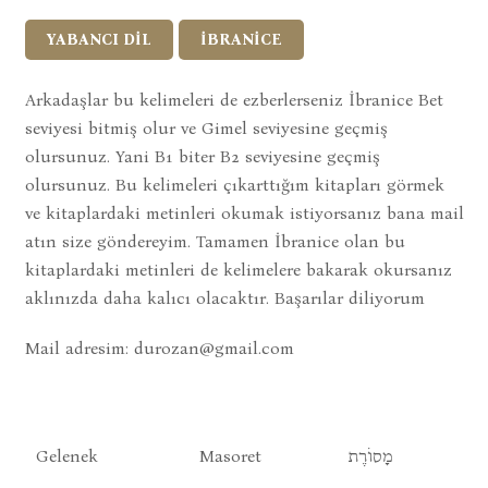
YABANCI DİL
İBRANİCE
Arkadaşlar bu kelimeleri de ezberlerseniz İbranice Bet
seviyesi bitmiş olur ve Gimel seviyesine geçmiş
olursunuz. Yani B1 biter B2 seviyesine geçmiş
olursunuz. Bu kelimeleri çıkarttığım kitapları görmek
ve kitaplardaki metinleri okumak istiyorsanız bana mail
atın size göndereyim. Tamamen İbranice olan bu
kitaplardaki metinleri de kelimelere bakarak okursanız
aklınızda daha kalıcı olacaktır. Başarılar diliyorum
Mail adresim:
durozan@gmail.com
Gelenek
Masoret
מָסוֹרֶת