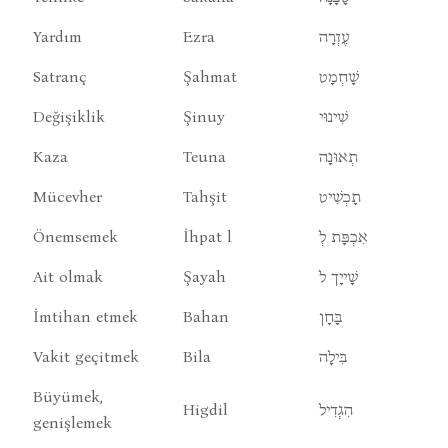
Yardım
Ezra
עֶזְרָה
Satranç
Şahmat
שָׁחְמָט
Değişiklik
Şinuy
שִׁינוּי
Kaza
Teuna
תְאוּנָה
Mücevher
Tahşit
תָכְשִׁיט
Önemsemek
İhpat l
אִכְפָּת לְ
Ait olmak
Şayah
שָׁייָך ל
İmtihan etmek
Bahan
בָּחָן
Vakit geçitmek
Bila
בִּילָה
Büyümek,
Higdil
הִגְדִיל
genişlemek