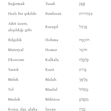
Bağırmak
Tsaak
צָעָק
Hızlı bir şekilde
Bimhirut
בִּמְהִירוּת
Adet üzere,
Karagil
כָּרָגִיל
alışıldığı gibi
Bilgelik
Hohma
חוֹכְמָה
Materyal
Homer
חוֹמֶר
Ekonomi
Kalkala
כָּלְכָּלָה
Yastık
Karit
כָּרִית
Melek
Malah
מָלְאָךְ
Yol
Maslul
מָסְלוּל
Meslek
Miktsoa
מִקְצוֹעָ
Konu, ilgi, alaka
İnyan
עִנְיָין