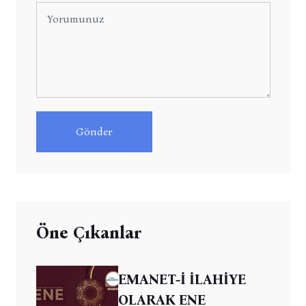
Gönder
Öne Çıkanlar
EMANET-İ İLAHİYE
OLARAK ENE