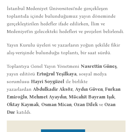
İstanbul Medeniyet Üniversitesi’nde gerçekleşen
toplantıda içinde bulunduğumuz yayın döneminde
gerçekleştirilen hedefler ifade edilirken, İlim ve
Medeniyet'in gelecekteki hedefleri ve projeleri belirlendi.
Yayın Kurulu üyeleri ve yazarların yoğun şekilde fikir
alış-verişinde bulunduğu toplantı, bir saat sürdü.
Toplantıya Genel Yayın Yönetmeni
Nasrettin Güneş
,
yayın editörü
Ertuğrul Yeşilkaya
, sosyal medya
sorumlusu
Hayri Soygüzel
ile birlikte
yazarlardan
Abdulkadir Aksöz
,
Aydın Güven
,
Furkan
Emiroğlu
,
Mehmet Ayaydın
,
Mücahit Bayram Işık
,
Oktay Kaymak
,
Osman Mican
,
Ozan Dilek
ve
Ozan
Dur
katıldı.