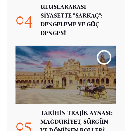
ULUSLARARASI
04
SİYASETTE "SARKAÇ":
DENGELEME VE GÜÇ
DENGESİ
TARİHİN TRAJİK AYNASI:
05
MAĞDURİYET, SÜRGÜN
VE DÖNÜŞEN ROLLERİ