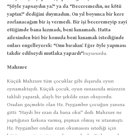
“Şöyle yapsaydın ya!” ya da “Beceremedin, ne kötü
yaptın!” dediğini duymadım. On yıl boyunca bir kere
zorlanacağım bir iş vermedi. Bir işi beceremeyip zayi
ettiğimde bana kızmadı, beni kınamadı. Hatta
ailesinden biri bir konuda beni kınamak istediğinde
onları engelleyerek: “Onu bırakın! Eğer öyle yapması
takdir edilseydi mutlaka yapardı”
buyururdu.
Mahzure
Küçük Mahzure tüm çocuklar gibi dışarıda oyun
oynamaktaydı. Küçük çocuk, oyun esnasında müezzin
taklidi yaparak, alaylı bir şekilde ezan okuyordu.
Oradan geçmekte olan Hz. Peygamber çocuğun yanına
gitti: “Haydi bir ezan da bana oku!” dedi. Mahzure ne
yaptığının farkına varmış, pişman olmuş ve utanmıştı.
Hz. Peygamber ondan ezan okumasını istediği için