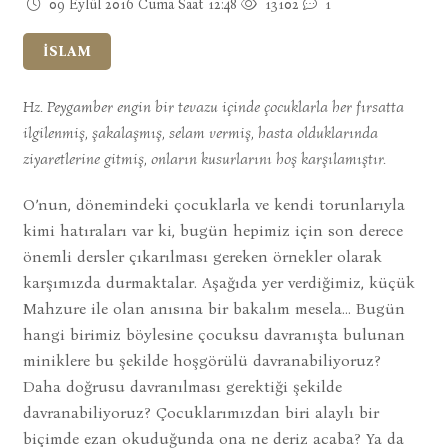
09 Eylül 2016 Cuma Saat 12:48
13102
1
İSLAM
Hz. Peygamber engin bir tevazu içinde çocuklarla her fırsatta
ilgilenmiş, şakalaşmış, selam vermiş, hasta olduklarında
ziyaretlerine gitmiş, onların kusurlarını hoş karşılamıştır.
O’nun, dönemindeki çocuklarla ve kendi torunlarıyla
kimi hatıraları var ki, bugün hepimiz için son derece
önemli dersler çıkarılması gereken örnekler olarak
karşımızda durmaktalar. Aşağıda yer verdiğimiz, küçük
Mahzure ile olan anısına bir bakalım mesela… Bugün
hangi birimiz böylesine çocuksu davranışta bulunan
miniklere bu şekilde hoşgörülü davranabiliyoruz?
Daha doğrusu davranılması gerektiği şekilde
davranabiliyoruz? Çocuklarımızdan biri alaylı bir
biçimde ezan okuduğunda ona ne deriz acaba? Ya da