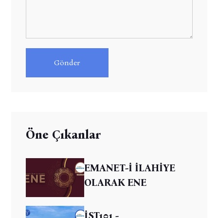
Gönder
Öne Çıkanlar
EMANET-İ İLAHİYE
OLARAK ENE
İST101 -