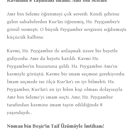
Kavminin 8 Yaşındaki İmamı: Amr bin Seleme
Amr bin Seleme öğrenmeyi çok severdi. Kendi şehrine
gelen sahabelerden Kur’ân öğrenmiş, Hz. Peygamber’e
gönül vermişti. O büyük Peygamber sevgisini sığdırmıştı
küçücük kalbine.
Kavmi, Hz. Peygamber ile anlaşmak üzere bir heyetle
gidiyordu. Amr da heyete katıldı. Kavmi Hz.
Peygamber’in huzuruna geldi. Hz. Peygamber Amr’ın
kavmiyle görüştü. Kavme bir imam seçmesi gerekiyordu.
İmam seçmede ise ölçü Kur’ân’ı en iyi bilmekti. Hz.
Peygamber, Kur’ân’ı en iyi bilen kişi olması dolayısıyla
Amr bin Seleme’yi imam seçti. Amr, Hz. Peygamber
tarafından kavmine imam tayin edildiğinde 8
yaşındaydı…
Numan bin Beşir’in Taif Üzümüyle İmtihanı!