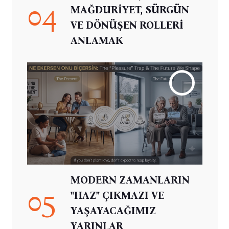
04
MAĞDURİYET, SÜRGÜN
VE DÖNÜŞEN ROLLERİ
ANLAMAK
MODERN ZAMANLARIN
05
"HAZ" ÇIKMAZI VE
YAŞAYACAĞIMIZ
YARINLAR