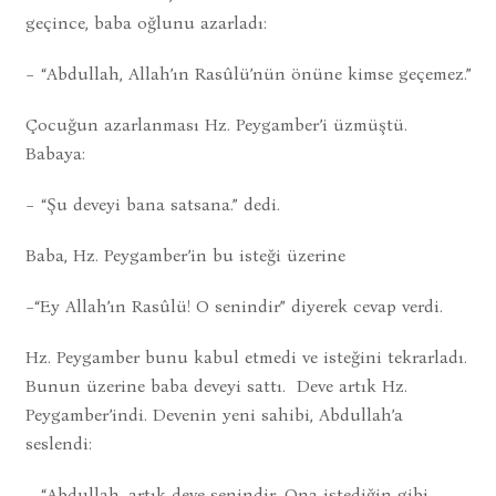
geçince, baba oğlunu azarladı:
− “Abdullah, Allah’ın Rasûlü’nün önüne kimse geçemez.”
Çocuğun azarlanması Hz. Peygamber’i üzmüştü.
Babaya:
− “Şu deveyi bana satsana.” dedi.
Baba, Hz. Peygamber’in bu isteği üzerine
−“Ey Allah’ın Rasûlü! O senindir” diyerek cevap verdi.
Hz. Peygamber bunu kabul etmedi ve isteğini tekrarladı.
Bunun üzerine baba deveyi sattı. Deve artık Hz.
Peygamber’indi. Devenin yeni sahibi, Abdullah’a
seslendi:
− “Abdullah, artık deve senindir. Ona istediğin gibi