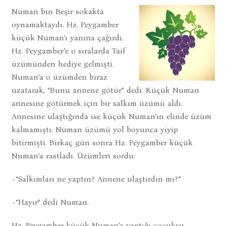
Numan bin Beşir sokakta
oynamaktaydı. Hz. Peygamber
küçük Numan’ı yanına çağırdı.
Hz. Peygamber’e o sıralarda Taif
üzümünden hediye gelmişti.
Numan’a o üzümden biraz
uzatarak, “Bunu annene götür” dedi. Küçük Numan
annesine götürmek için bir salkım üzümü aldı.
Annesine ulaştığında ise küçük Numan’ın elinde üzüm
kalmamıştı. Numan üzümü yol boyunca yiyip
bitirmişti. Birkaç gün sonra Hz. Peygamber küçük
Numan’a rastladı. Üzümleri sordu:
−“Salkımları ne yaptın? Annene ulaştırdın mı?”
−“Hayır” dedi Numan.
Hz. Peygamber küçük Numan’a yaptığı çocuksu