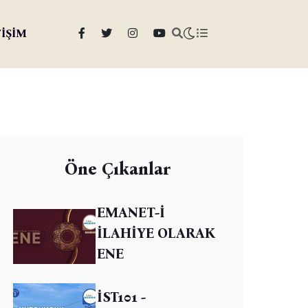
TİŞİM
Öne Çıkanlar
EMANET-İ
İLAHİYE OLARAK
ENE
İST101 -