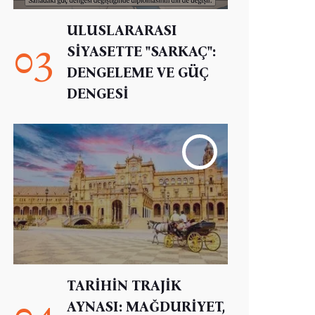
ULUSLARARASI
03
SİYASETTE "SARKAÇ":
DENGELEME VE GÜÇ
DENGESİ
TARİHİN TRAJİK
04
AYNASI: MAĞDURİYET,