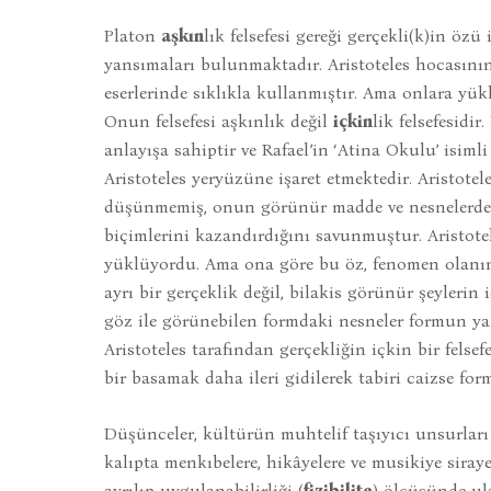
Platon
aşkın
lık felsefesi gereği gerçekli(k)in öz
yansımaları bulunmaktadır. Aristoteles hocasını
eserlerinde sıklıkla kullanmıştır. Ama onlara yük
Onun felsefesi aşkınlık değil
içkin
lik felsefesidir
anlayışa sahiptir ve Rafael’in ‘Atina Okulu’ isiml
Aristoteles yeryüzüne işaret etmektedir. Aristotel
düşünmemiş, onun görünür madde ve nesnelerde 
biçimlerini kazandırdığını savunmuştur. Aristotel
yüklüyordu. Ama ona göre bu öz, fenomen olanın 
ayrı bir gerçeklik değil, bilakis görünür şeylerin
göz ile görünebilen formdaki nesneler formun ya
Aristoteles tarafından gerçekliğin içkin bir fel
bir basamak daha ileri gidilerek tabiri caizse fo
Düşünceler, kültürün muhtelif taşıyıcı unsurlar
kalıpta menkıbelere, hikâyelere ve musikiye siray
ayrılıp uygulanabilirliği (
fizibilite
) ölçüsünde ul