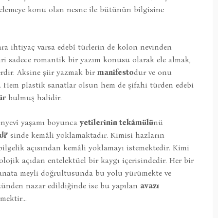
elemeye konu olan nesne ile bütünün bilgisine
ra ihtiyaç varsa edebî türlerin de kolon nevinden
şiiri sadece romantik bir yazım konusu olarak ele almak,
rdir. Aksine şiir yazmak bir
manifesto
dur ve onu
. Hem plastik sanatlar olsun hem de şifahi türden edebi
ür
bulmuş halidir.
dünyevî yaşamı boyunca
yetilerinin tekâmülü
nü
i’
sinde kemâli yoklamaktadır. Kimisi hazların
 bilgelik açısından kemâli yoklamayı istemektedir. Kimi
lojik açıdan entelektüel bir kaygı içerisindedir. Her bir
 sanata meyli doğrultusunda bu yolu yürümekte ve
ünden nazar edildiğinde ise bu yapılan
avazı
etmektir…