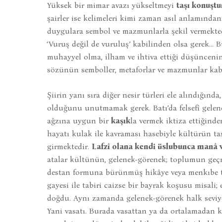
Yüksek bir mimar avazı yükseltmeyi
taşı konuştu
şairler ise kelimeleri kimi zaman asıl anlamında
duygulara sembol ve mazmunlarla şekil vermekted
‘Vuruş değil de vuruluş’ kabilinden olsa gerek… 
muhayyel olma, ilham ve ihtiva ettiği düşünceni
sözünün semboller, metaforlar ve mazmunlar kab
Şiirin yanı sıra diğer nesir türleri ele alındığında
olduğunu unutmamak gerek. Batı’da felsefî gelen
ağzına uygun bir
kaşık
la vermek iktiza ettiğin
hayatı kulak ile kavraması hasebiyle kültürün ta
girmektedir.
Lafzî olana kendi üslubunca manâ 
atalar kültünün, gelenek-görenek; toplumun geçm
destan formuna bürünmüş hikâye veya menkıbe tar
gayesi ile tabiri caizse bir bayrak koşusu misali
doğdu. Aynı zamanda gelenek-görenek halk seviye
Yani vasatı. Burada vasattan ya da ortalamadan 