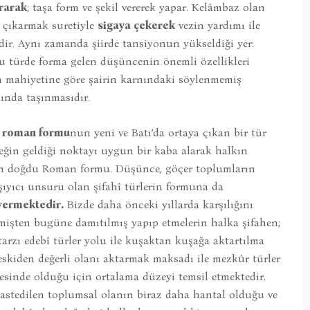
rarak
; taşa form ve şekil vererek yapar. Kelâmbaz olan
n çıkarmak suretiyle
sigaya çekerek
vezin yardımı ile
ir. Aynı zamanda şiirde tansiyonun yükseldiği yer:
Bu türde forma gelen düşüncenin önemli özellikleri
n mahiyetine göre şairin karnındaki söylenmemiş
ında taşınmasıdır.
,
roman formu
nun yeni ve Batı’da ortaya çıkan bir tür
eğin geldiği noktayı uygun bir kaba alarak halkın
den doğdu Roman formu. Düşünce, göçer toplumların
şıyıcı unsuru olan şifahî türlerin formuna da
vermektedir.
Bizde daha önceki yıllarda karşılığını
işten bugüne damıtılmış yapıp etmelerin halka şifahen;
zı edebî türler yolu ile kuşaktan kuşağa aktartılma
; eskiden değerli olanı aktarmak maksadı ile mezkûr türler
sinde olduğu için ortalama düzeyi temsil etmektedir.
kastedilen toplumsal olanın biraz daha hantal olduğu ve