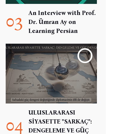
An Interview with Prof.
03
Dr. Ümran Ay on
Learning Persian
ULUSLARARASI
04
SİYASETTE "SARKAÇ":
DENGELEME VE GÜÇ