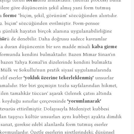
etilere göre düşüncenin şekil almış yani form tutmuş
ca
forme
"biçim, şekil, görünüm" sözcüğünden alıntıdır.
, 2. biçim" sözcüğünden evrilmiştir. Form-pensee
 günlük hayatın birçok alanına uygulanabilirliğine
hür
ü de denebilir. Daha doğrusu sadece kavramlar
nda duran düşüncenin bir sıvı madde misali
kaba girme
 formunda kendini bulmaktadır. Bazen Mimar Sinan’ın
 bazen Yahya Kemal’in dizelerinde kendini bulmakta
l Mülk ve Sokullu’nun pratik siyasî uygulamalarında
lif eserler
‘yokluk üzerine tekerleklenmiş’
unsurlar
mamalıdır. Her biri geçmişin tozlu sayfalarından hikmet,
enilen tamahkâr tüccarı’ aşarak Gelenek çatısı altında
in koyduğu sınırlar çerçevesinde
‘yorumlanarak’
tevarüs ettirilmiştir. Dolayısıyla Medeniyet kubbesi
olan taşıyıcı kültür unsurları aynı kubbeyi ayakta dimdik
sanat, gerekse edebî alanlarda form tutmuş eserler
koymuşlardır. Özetle eserlerin siretlerindeki; düşünsel