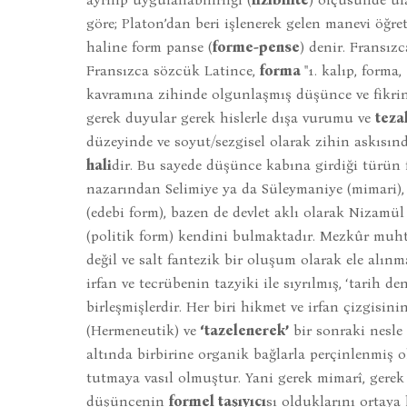
göre; Platon’dan beri işlenerek gelen manevi öğr
haline form panse (
forme-pense
) denir. Fransız
Fransızca sözcük Latince,
forma
"1. kalıp, forma
kavramına zihinde olgunlaşmış düşünce ve fikrin
gerek duyular gerek hislerle dışa vurumu ve
teza
düzeyinde ve soyut/sezgisel olarak zihin askısı
hali
dir. Bu sayede düşünce kabına girdiği türün
nazarından Selimiye ya da Süleymaniye (mimari),
(edebi form), bazen de devlet aklı olarak Nizamü
(politik form) kendini bulmaktadır. Mezkûr muhte
değil ve salt fantezik bir oluşum olarak ele alın
irfan ve tecrübenin tazyiki ile sıyrılmış, ‘tarih d
birleşmişlerdir. Her biri hikmet ve irfan çizgisin
(Hermeneutik) ve
‘tazelenerek’
bir sonraki nesle 
altında birbirine organik bağlarla perçinlenmiş 
tutmaya vasıl olmuştur. Yani gerek mimarî, gerek 
düşüncenin
formel taşıyıcı
sı olduklarını ortaya 