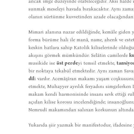
ancak imge düzeyinde olabileceğidir. Aksi halde ı
sunmak meseleyi havada bırakacaktır. Aynı zaman
olanın sürtünme kuvvetinden azade olacağından yi
Mimari alanına nazar edildiğinde, kemâle giden 
forma bürüme hali ile manâ, name, ahenk ve este
keskin hatlara sahip Katolik kiliselerinde olduğ
akışını görmek mümkündür. Selâtin camilerde
k
musikide ise
üst perde
yi temsil etmekte,
tansiyo
bir noktaya tekabül etmektedir. Aynı zaman Savaş
dil
i vardır. Acemâşîran makamı yaşam coşkusunu 
etmekte, Muhayyer ayrılık feryadını simgelerken 
makam kendi harmonisinde insanı sevk ettiği ruh
açıdan kilise korosu incelendiğinde; insanoğlunu
Nemrudî makamından salınan korkunun altında e
Yukarıda şiir yazmak bir manifestodur, ifadesine 