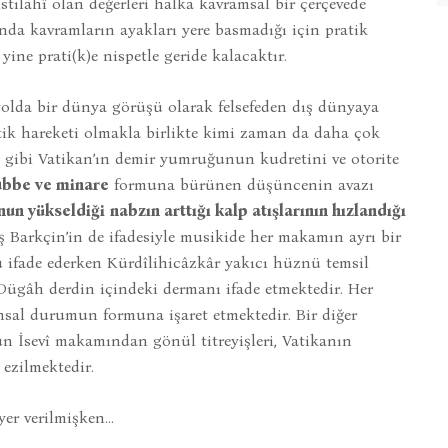
stılahî olan değerleri halka kavramsal bir çerçevede
da kavramların ayakları yere basmadığı için pratik
ne prati(k)e nispetle geride kalacaktır.
yolda bir dünya görüşü olarak felsefeden dış dünyaya
tik hareketi olmakla birlikte kimi zaman da daha çok
u gibi Vatikan’ın demir yumruğunun kudretini ve otorite
ubbe ve minare
formuna bürünen düşüncenin avazı
nun yükseldiği
nabzın arttığı kalp atışlarının hızlandığı
 Barkçin’in de ifadesiyle musikide her makamın ayrı bir
ifade ederken Kürdîlihicâzkâr yakıcı hüznü temsil
Dügâh derdin içindeki dermanı ifade etmektedir. Her
sal durumun formuna işaret etmektedir. Bir diğer
n İsevî makamından gönül titreyişleri, Vatikanın
zilmektedir.
yer verilmişken…