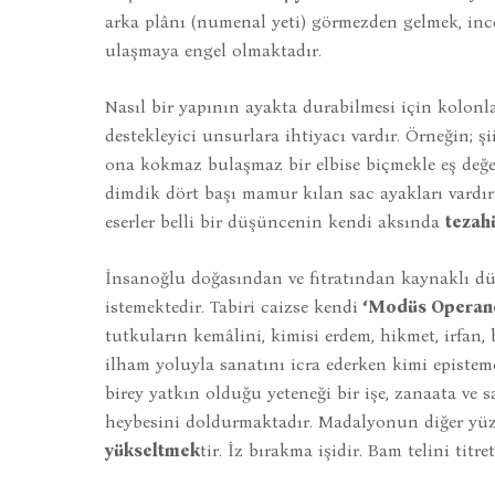
arka plânı (numenal yeti) görmezden gelmek, inc
ulaşmaya engel olmaktadır.
Nasıl bir yapının ayakta durabilmesi için kolonla
destekleyici unsurlara ihtiyacı vardır. Örneğin; 
ona kokmaz bulaşmaz bir elbise biçmekle eş değe
dimdik dört başı mamur kılan sac ayakları vardır
eserler belli bir düşüncenin kendi aksında
tezah
İnsanoğlu doğasından ve fıtratından kaynaklı 
istemektedir. Tabiri caizse kendi
‘Modüs Operand
tutkuların kemâlini, kimisi erdem, hikmet, irfan,
ilham yoluyla sanatını icra ederken kimi epistemo
birey yatkın olduğu yeteneği bir işe, zanaata ve
heybesini doldurmaktadır. Madalyonun diğer yüz
yükseltmek
tir. İz bırakma işidir. Bam telini titr