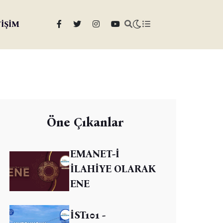
TİŞİM
Öne Çıkanlar
EMANET-İ
İLAHİYE OLARAK
ENE
İST101 -