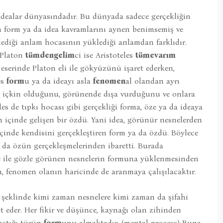
ü idealar dünyasındadır. Bu dünyada sadece gerçekliğin
n form ya da idea kavramlarını aynen benimsemiş ve
lediği anlam hocasının yüklediği anlamdan farklıdır.
. Platon
tümdengelim
ci ise Aristoteles
tümevarım
i eserinde Platon eli ile gökyüzünü işaret ederken,
es
form
u ya da ideayı asla
fenomen
al olandan ayrı
içkin olduğunu, görünende dışa vurduğunu ve onlara
es de tıpkı hocası gibi gerçekliği forma, öze ya da ideaya
içinde gelişen bir özdü. Yani idea, görünür nesnelerden
 içinde kendisini gerçekleştiren form ya da özdü. Böylece
 da özün gerçekleşmelerinden ibaretti. Burada
sefe ile gözle görünen nesnelerin formuna yüklenmesinden
rm, fenomen olanın haricinde de aranmaya çalışılacaktır.
ı şeklinde kimi zaman nesnelere kimi zaman da şifahi
et eder. Her fikir ve düşünce, kaynağı olan zihinden
aştığı türün
form
unu almaktadır. (mental process) Buna