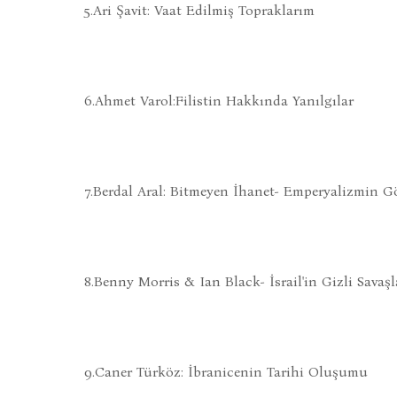
5.Ari Şavit: Vaat Edilmiş Topraklarım
6.Ahmet Varol:Filistin Hakkında Yanılgılar
7.Berdal Aral: Bitmeyen İhanet- Emperyalizmin G
8.Benny Morris & Ian Black- İsrail'in Gizli Savaşl
9.Caner Türköz: İbranicenin Tarihi Oluşumu