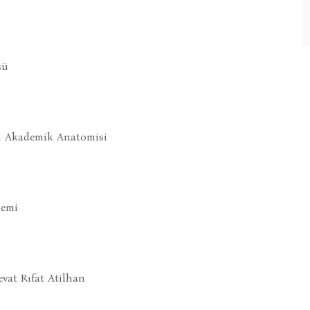
şü
in Akademik Anatomisi
lemi
vat Rıfat Atilhan