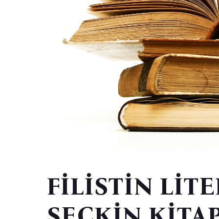
FİLİSTİN LİT
SEÇKİN KİTA