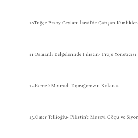
10.Tuğçe Ersoy Ceylan: İsrail'de Çatışan Kimlikler-
11.Osmanlı Belgelerinde Filistin- Proje Yöneticisi
12.Kenızé Mourad: Toprağımızın Kokusu
13.Ömer Tellioğlu- Filistin'e Musevi Göçü ve Siyo