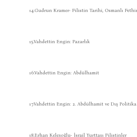
14.Gudrun Kramer- Filistin Tarihi, Osmanlı Fethi
15.Vahdettin Engin: Pazarlık
16.Vahdettin Engin: Abdülhamit
17.Vahdettin Engin: 2. Abdülhamit ve Dış Politika
18.Erhan Keleşoğlu- İsrail Yurttaşı Filistinler