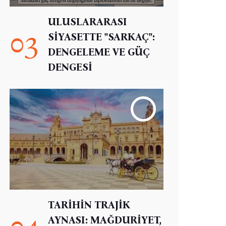
ULUSLARARASI
03
SİYASETTE "SARKAÇ":
DENGELEME VE GÜÇ
DENGESİ
TARİHİN TRAJİK
04
AYNASI: MAĞDURİYET,