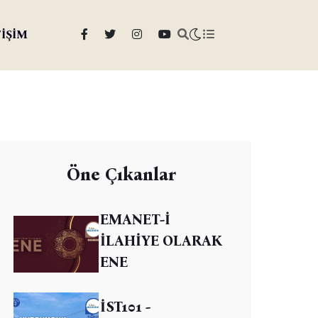
TİŞİM
Öne Çıkanlar
EMANET-İ
İLAHİYE OLARAK
ENE
İST101 -