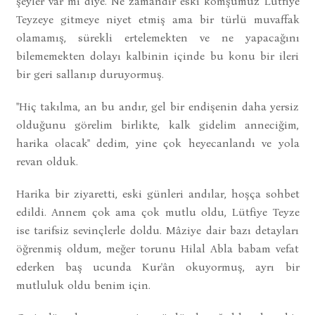
şeyler var mı diye. Ne zamandır eski komşumuz Lütfiye
Teyzeye gitmeye niyet etmiş ama bir türlü muvaffak
olamamış, sürekli ertelemekten ve ne yapacağını
bilememekten dolayı kalbinin içinde bu konu bir ileri
bir geri sallanıp duruyormuş.
"Hiç takılma, an bu andır, gel bir endişenin daha yersiz
olduğunu görelim birlikte, kalk gidelim anneciğim,
harika olacak" dedim, yine çok heyecanlandı ve yola
revan olduk.
Harika bir ziyaretti, eski günleri andılar, hoşça sohbet
edildi. Annem çok ama çok mutlu oldu, Lütfiye Teyze
ise tarifsiz sevinçlerle doldu. Mâziye dair bazı detayları
öğrenmiş oldum, meğer torunu Hilal Abla babam vefat
ederken baş ucunda Kur'ân okuyormuş, ayrı bir
mutluluk oldu benim için.