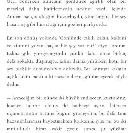
Geri dönerken annemin gönlünde ağırlık olan bir
meseleyi daha hafifletmenin sevinci vardı içimde.
Annem ise çocuk gibi huzurluydu, yine büyük bir şey
başarmış gibi hissettiği için gözleri parlıyordu.
En son dönüş yolunda "Gönlünde takılı kalan, kalbini
ve zihnini yoran başka bir şey var mı?" diye sordum.
Eskisi gibi yürüyemiyordu çünkü daha önce birkaç
defa sokakta düşmüştü, zihni daima yürürken kötü bir
şey olabilir düşüncesiyle doluydu. Bu konuyu kısmen
açtık lakin baktım ki mesele derin, gülümseyerek şöyle
dedim:
— Anneciğim bir günde iki büyük endişeden kurtuldun,
kısmen takıntı olmuş iki hadiseyi aştın. İstersen
üçüncüsünün üstüne bugün gitmeyelim, bu defa tüm
kazanımlarımızı kaybetmekten korkarım, iyisi mi bu iki
mutlulukla biraz vakit geçir, sonra şu yürüme