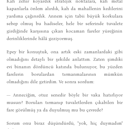
Kah zehir koyardık stratejik noktalara, kah metal
kapanlarla önlem alırdık, kah da mahallenin kedilerini
yardıma çağırırdık. Annem için tabii büyük korkulara
sebep olmuş bu hadiseler, hele bir seferinde tuvalete
girdiğinde karşısına çıkan kocaman fareler yüreğinin
derinliklerinde hâlâ geziyormuş.
Epey bir konuştuk, ona artık eski zamanlardaki gibi
olmadığını detaylı bir şekilde anlattım. Zaten şimdiki
evi binanın dördüncü katında bulunuyor, bu yüzden
farelerin borulardan tırmanmalarının mümkün
olmadığını dile getirdim. Ve sonra sordum:
— Anneciğim, otuz senedir böyle bir vaka hatırlıyor
musun? Boruları tırmanıp tuvaletlerden çıkabilen bir
fare görülmüş ya da duyulmuş mu bu çevrede?
Sorum onu biraz düşündürdü, "yok, hiç duymadım"