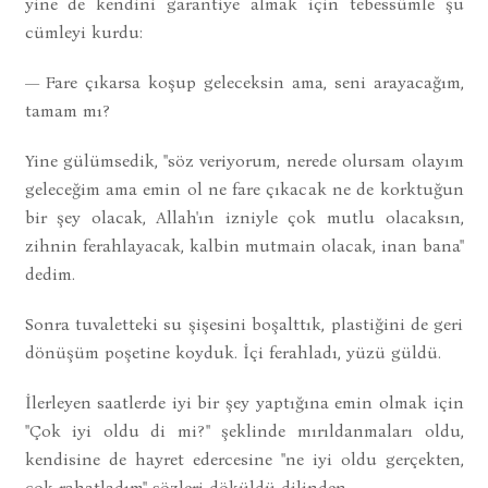
yine de kendini garantiye almak için tebessümle şu
cümleyi kurdu:
— Fare çıkarsa koşup geleceksin ama, seni arayacağım,
tamam mı?
Yine gülümsedik, "söz veriyorum, nerede olursam olayım
geleceğim ama emin ol ne fare çıkacak ne de korktuğun
bir şey olacak, Allah'ın izniyle çok mutlu olacaksın,
zihnin ferahlayacak, kalbin mutmain olacak, inan bana"
dedim.
Sonra tuvaletteki su şişesini boşalttık, plastiğini de geri
dönüşüm poşetine koyduk. İçi ferahladı, yüzü güldü.
İlerleyen saatlerde iyi bir şey yaptığına emin olmak için
"Çok iyi oldu di mi?" şeklinde mırıldanmaları oldu,
kendisine de hayret edercesine "ne iyi oldu gerçekten,
çok rahatladım" sözleri döküldü dilinden.