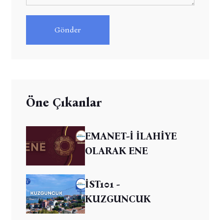
Gönder
Öne Çıkanlar
EMANET-İ İLAHİYE
OLARAK ENE
İST101 -
KUZGUNCUK