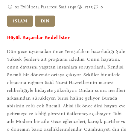
02 Eylül 2024 Pazartesi Saat 11:40
1735
0
İSLAM
DİN
Büyük Başarılar Bedel İster
Dün gece uyumadan önce Yenişafak’ın hazırladığı Şule
Yüksek Şenler’e ait programı izledim. Onun hayatını,
onun davasını yaşatan insanlara soruyorlardı. Kendisi
önemli bir dönemde ortaya çıkıyor. Seküler bir ailede
olmasına rağmen Said Nursi Hazretlerinin manevi
rehberliğiyle hidayete yükseliyor. Ondan sonra nesilleri
arkasından sürükleyen birisi haline geliyor. Burada
abisinin rolü çok önemli. Abisi ilk önce dini hayatı eve
getirmeye ve tebliğ görevini üstlenmeye çalışıyor. Tabi
aile Modern bir aile. Gece eğlenceleri, karışık partiler vs
o dönemin bariz özelliklerindendir. Cumhuriyet, din ile