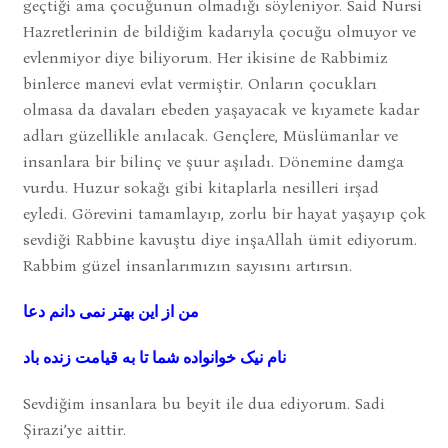
geçtiği ama çocuğunun olmadığı söyleniyor. Said Nursi
Hazretlerinin de bildiğim kadarıyla çocuğu olmuyor ve
evlenmiyor diye biliyorum. Her ikisine de Rabbimiz
binlerce manevi evlat vermiştir. Onların çocukları
olmasa da davaları ebeden yaşayacak ve kıyamete kadar
adları güzellikle anılacak. Gençlere, Müslümanlar ve
insanlara bir bilinç ve şuur aşıladı. Dönemine damga
vurdu. Huzur sokağı gibi kitaplarla nesilleri irşad
eyledi. Görevini tamamlayıp, zorlu bir hayat yaşayıp çok
sevdiği Rabbine kavuştu diye inşaAllah ümit ediyorum.
Rabbim güzel insanlarımızın sayısını artırsın.
من از این بهتر نمی دانم دعا
نام نیک خوانواده شما تا به قیامت زنده باد
Sevdiğim insanlara bu beyit ile dua ediyorum. Sadi
Şirazi’ye aittir.