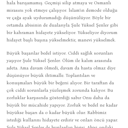
hala barışamamış. Geçmişi silip atmaya ve Osmanlı
mirasını yok etmeye çalışıyor. İslam’ın demode olduğu
ve çağa ayak uyduramadığı düşünülüyor. Böyle bir
ortamda abisinin de dualarıyla Şule Yüksel Şenler gibi
bir kahraman hidayete yükseliyor. Yükseliyor diyorum
hidayet başlı başına yükselmektir, manevi yükselmek.
Büyük başarılar bedel istiyor. Ciddi sağlık sorunları
yaşıyor Şule Yüksel Şenler. Ölüm ile kalım arasında
adeta. Ama davam ölmedi, davam da hasta olmaz diye
düşünüyor büyük ihtimalle. Toplantıları ve
konuşmaları büyük bir beğeni alıyor. Bir taraftan da
çok ciddi sorunlarla yüzleşmek zorunda kalıyor. Bu
zorluklar karşısında gösterdiği sabır Onu daha da
büyük bir mücahide yapıyor. Zorluk ve bedel ne kadar
büyükse başarı da o kadar büyük olur. Rabbimiz
istediği kullarını hidayete erdirir ve onları öncü yapar.
Şule Yüksel Şenler de bunlardan birisi. Abisi ondaki