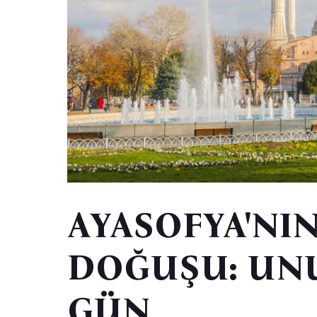
AYASOFYA'NI
DOĞUŞU: UN
GÜN