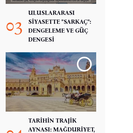
ULUSLARARASI
03
SİYASETTE "SARKAÇ":
DENGELEME VE GÜÇ
DENGESİ
TARİHİN TRAJİK
04
AYNASI: MAĞDURİYET,