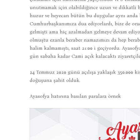
unutmamak için olabildiğince uzun ve dikkatli bak
huzur ve heyecan bütün bu duygular aynı anda be
Cumhurbaşkanımıza dua ediyorlardı, bize de ora
gelmişti ama hiç azalmadan gelmeye devam ediyorl
olmuştu ezanla beraber namazımızı da hep berabe
halim kalmamıştı, saat 21:00 i geçiyordu. Ayasofy
gün sabaha kadar Cami açık kalacaktı ziyaretçile
24 Temmuz 2020 günü açılışa yaklaşık 350.000 kiş
doğuşuna şahit olduk.
Ayasofya hatırına basılan paralara örnek