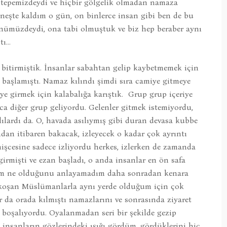
ş tepemizdeydi ve hiçbir gölgelik olmadan namaza
şte kaldım o gün, on binlerce insan gibi ben de bu
nümüzdeydi, ona tabi olmuştuk ve biz hep beraber aynı
tı…
bitirmiştik. İnsanlar sabahtan gelip kaybetmemek için
 başlamıştı. Namaz kılındı şimdi sıra camiye gitmeye
ye girmek için kalabalığa karıştık. Grup grup içeriye
nca diğer grup geliyordu. Gelenler gitmek istemiyordu,
lardı da. O, havada asılıymış gibi duran devasa kubbe
ndan itibaren bakacak, izleyecek o kadar çok ayrıntı
işcesine sadece izliyordu herkes, izlerken de zamanda
rmişti ve ezan başladı, o anda insanlar en ön safa
tum ne olduğunu anlayamadım daha sonradan kenara
n koşan Müslümanlarla aynı yerde olduğum için çok
 da orada kılmıştı namazlarını ve sonrasında ziyaret
boşalıyordu. Oyalanmadan seri bir şekilde gezip
 insanların gözlerindeki ışığı gördüm, gördüklerini hiç