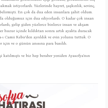
mak istiyorlardı. Yüzlerinde hayret, şaşkınlık, sevinç,
lirmişti. En çok da dua eden insanlara şahit oldum.
da olduğumuz için dua ediyorlardı. O kadar çok insan
ardı, gelip giden yüzlerce binlerce insan ve akşam
r huzur içinde kıldıktan sonra artık ayakta duracak
a-ı Camii Kebir’den ayrıldık ve evin yolunu tuttuk. O
r için ve o günün anısına para basıldı.
i katılmıştı ve biz hep beraber yeniden Ayasofya’nın