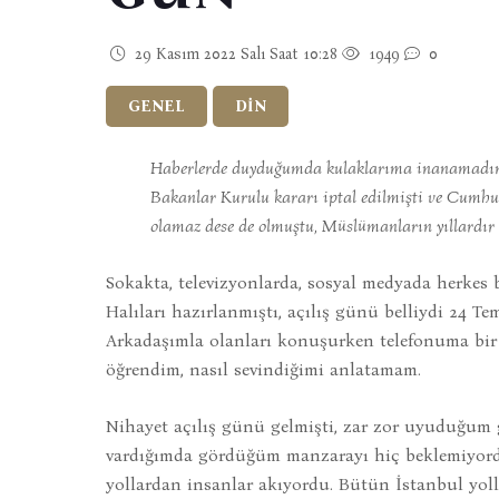
29 Kasım 2022 Salı Saat 10:28
1949
0
GENEL
DİN
Haberlerde duyduğumda kulaklarıma inanamadım, 
Bakanlar Kurulu kararı iptal edilmişti ve Cumhu
olamaz dese de olmuştu, Müslümanların yıllardır 
Sokakta, televizyonlarda, sosyal medyada herke
Halıları hazırlanmıştı, açılış günü belliydi 24
Arkadaşımla olanları konuşurken telefonuma bir 
öğrendim, nasıl sevindiğimi anlatamam.
Nihayet açılış günü gelmişti, zar zor uyuduğum 
vardığımda gördüğüm manzarayı hiç beklemiyordu
yollardan insanlar akıyordu. Bütün İstanbul yol