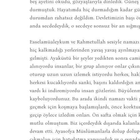
beş ayetini okudu, gözyaşlarıyla dinledik. Güne
durmuştuk. Hayatımda hiç durmadığım kadar güne
durumdan rahatsız değildim. Devletimizin başı ö
anda secdedeydik, o secdeye sonsuz bir an sığmış
Esselamüaleykum ve Rahmetullah sesiyle namazı 
hiç kalkmadığı yerlerinden yavaş yavaş ayrılmaya
gelmişti. Ayaküstü bir şeyler yedikten sonra cami
alınıyordu insanlar, bir grup alınıyor onlar çıkı
oturup uzun uzun izlemek istiyordu herkes, haklı
herkesi kucaklıyordu sanki, başını kaldırdığın a
vardı ki indiremiyordu insan gözlerini. Büyülenm
kayboluyordunuz. Bu arada ikindi namazı vakti gi
geçmek için koşmaya başlamışlardı, önce kork
geçip öylece izledim onları. Ön safta olmak içi
mutlu olmuştum. Biz içerdeydik dışarıda kalanlar
devam etti. Ayasofya Müslümanlarla dolup dolup 
çıkmaları için hatırlatma yapıyorduk ve o esnada