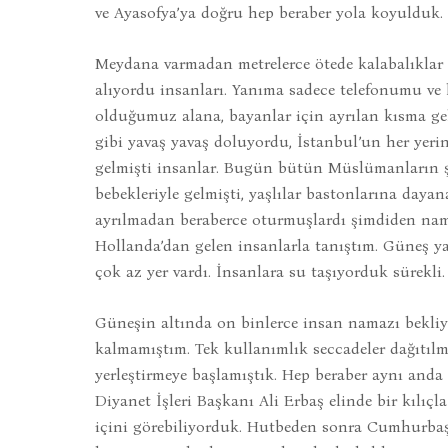
ve Ayasofya’ya doğru hep beraber yola koyulduk.
Meydana varmadan metrelerce ötede kalabalıklar 
alıyordu insanları. Yanıma sadece telefonumu ve 
olduğumuz alana, bayanlar için ayrılan kısma ge
gibi yavaş yavaş doluyordu, İstanbul’un her yeri
gelmişti insanlar. Bugün bütün Müslümanların ş
bebekleriyle gelmişti, yaşlılar bastonlarına dayan
ayrılmadan beraberce oturmuşlardı şimdiden namaz
Hollanda’dan gelen insanlarla tanıştım. Güneş y
çok az yer vardı. İnsanlara su taşıyorduk sürekli.
Güneşin altında on binlerce insan namazı bekli
kalmamıştım. Tek kullanımlık seccadeler dağıtılmı
yerleştirmeye başlamıştık. Hep beraber aynı anda
Diyanet İşleri Başkanı Ali Erbaş elinde bir kılı
içini görebiliyorduk. Hutbeden sonra Cumhurbaşk