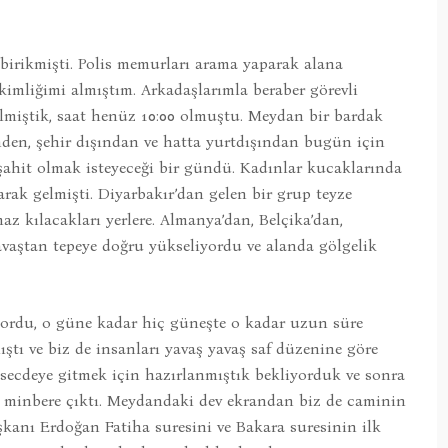
birikmişti. Polis memurları arama yaparak alana
kimliğimi almıştım. Arkadaşlarımla beraber görevli
lmiştik, saat henüz 10:00 olmuştu. Meydan bir bardak
nden, şehir dışından ve hatta yurtdışından bugün için
ahit olmak isteyeceği bir gündü. Kadınlar kucaklarında
arak gelmişti. Diyarbakır’dan gelen bir grup teyze
 kılacakları yerlere. Almanya’dan, Belçika’dan,
avaştan tepeye doğru yükseliyordu ve alanda gölgelik
yordu, o güne kadar hiç güneşte o kadar uzun süre
ştı ve biz de insanları yavaş yavaş saf düzenine göre
 secdeye gitmek için hazırlanmıştık bekliyorduk ve sonra
çla minbere çıktı. Meydandaki dev ekrandan biz de caminin
anı Erdoğan Fatiha suresini ve Bakara suresinin ilk