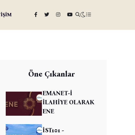
TİŞİM
Öne Çıkanlar
EMANET-İ
İLAHİYE OLARAK
ENE
İST101 -