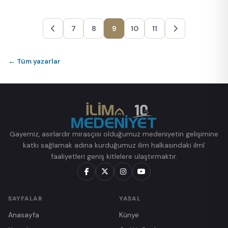
7
8
9
10
11
← Tüm yazarlar
Gayemiz, asırlardır mirasçısı olduğumuz medeniyetin gelişimine
katkı sağlamak adına kurduğumuz ilim halkasındaki ilmî
faaliyetleri geniş kitlelere ulaştırmaktır.
SAYFALAR
YASAL
Anasayfa
Künye