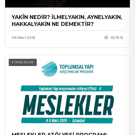
YAKÎN NEDİR? İLMELYAKîN, AYNELYAKîN,
HAKKALYAKîN NE DEMEKTİR?
08 Mart 2019
427872
ETKİNLİKLER
MESLEKLER ATÖLYESİ PROGRAMI