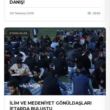
DANIŞ!
09 Temmuz 2019
3899
ETKİNLİKLER
İLİM VE MEDENİYET GÖNÜLDAŞLARI
İFTARDA BULUŞTU