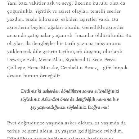
Yani bazı vakitler aşk ve sevgi üzerine kurulu olsa da
çoğunlukla. Yiğitlik ve aşiret olayları temelli eserler
yazdım. Sizde bilirsiniz, eskiden aşiretler vardı. Bu
aşiretlerin beyleri, ağaları olurdu. Genellikle aşiretler
arasında çatışmalar yaşanırdı. İnsanlar öldürülürdü. Bu
olayları da dengbêjler bir tarih yazıcısı misyonunu
yüklenerek dile getirip tarihe şerh düşmüş olurlardı.
Dewreşe Evdi, Meme Alan, Siyabend U Xece, Ferza
Çolbege, Heme Musake, Cembeli u Bınevş… gibi birçok
destan bunun örneğidir.
Dediniz ki askerden döndükten sonra evlendiğinizi
söylediniz. Askerden önce de dengbêjlik namına bir
şey yapmadığınızı söylediniz. Doğru mu?
Evet doğrudur.20 yaşında asker oldum. 22 yaşımda da
terhis belgemi aldım. 23 yaşıma geldiğimde evliydim.
Döndükten sonra bağlama çalmaya başladım ve