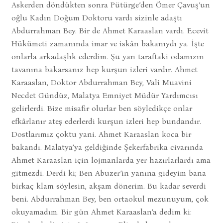
Askerden döndükten sonra Pütürge’den Ömer Çavuş’un
oğlu Kadın Doğum Doktoru vardı sizinle adaştı
Abdurrahman Bey. Bir de Ahmet Karaaslan vardı. Ecevit
Hükümeti zamanında imar ve iskân bakanıydı ya. İşte
onlarla arkadaşlık ederdim. Şu yan taraftaki odamızın
tavanına bakarsanız hep kurşun izleri vardır. Ahmet
Karaaslan, Doktor Abdurrahman Bey, Vali Muavini
Necdet Gündüz, Malatya Emniyet Müdür Yardımcısı
gelirlerdi. Bize misafir olurlar ben söyledikçe onlar
efkârlanır ateş ederlerdi kurşun izleri hep bundandır.
Dostlarımız çoktu yani. Ahmet Karaaslan koca bir
bakandı. Malatya’ya geldiğinde Şekerfabrika civarında
Ahmet Karaaslan için lojmanlarda yer hazırlarlardı ama
gitmezdi. Derdi ki; Ben Abuzer’in yanına gideyim bana
birkaç klam söylesin, akşam dönerim. Bu kadar severdi
beni. Abdurrahman Bey, ben ortaokul mezunuyum, çok
okuyamadım. Bir gün Ahmet Karaaslan’a dedim ki: