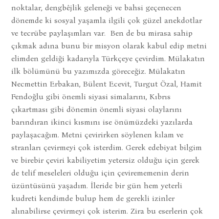
noktalar, dengbêjlik geleneği ve bahsi geçenecen
dönemde ki sosyal yaşamla ilgili çok güzel anekdotlar
ve tecrübe paylaşımları var. Ben de bu mirasa sahip
çıkmak adına bunu bir misyon olarak kabul edip metni
elimden geldiği kadarıyla Türkçeye çevirdim. Mülakatın
ilk bölümünü bu yazımızda göreceğiz. Mülakatın
Necmettin Erbakan, Bülent Ecevit, Turgut Özal, Hamit
Fendoğlu gibi önemli siyasi simalarını, Kıbrıs
çıkartması gibi dönemin önemli siyasi olaylarını
barındıran ikinci kısmını ise önümüzdeki yazılarda
paylaşacağım. Metni çevirirken söylenen kılam ve
stranları çevirmeyi çok isterdim. Gerek edebiyat bilgim
ve birebir çeviri kabiliyetim yetersiz olduğu için gerek
de telif meseleleri olduğu için çevirememenin derin
üzüntüsünü yaşadım. İleride bir gün hem yeterli
kudreti kendimde bulup hem de gerekli izinler
alınabilirse çevirmeyi çok isterim. Zira bu eserlerin çok