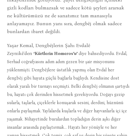
gizli kodları bulmazsak ve sadece kötü şeyleri ararsak
ne kültürümüzü ne de sanatımız tam manasıyla
anlayamayız. Bunun yanı sıra, dengbêj olmak sadece
bunlardan ibaret değildi.
Yaşar Kemal, Dengbêjlerin Şahı Evdalê
Zeynikê'den
‘Kürtlerin Homeros’u’
diye bahsediyordu. Evdal,
Serhad coğrafyasını adım adım gezen bir şair misyonunu
yüklenmişti. Dengbêjlere üstatlık yapmış olan Evdal her
dengbêj gibi hayata güçlü bağlarla bağlıydı. Kendisine dost
olarak yaralı bir turnayı seçmişti. Belki dengbêj olmanın şartıydı
bu, hayatı çok derinden hissetmek gerekiyordu. Doğayı gezip
sularla, taşlarla, çiçeklerle konuşarak sesini, derdini, hüznünü
onlarla paylaşmak. Yaylalarda kuşlarla ve diğer hayvanlarla içi içe
yaşamak. Nihayetinde buralardan topladığın derin aşkı diğer
insanlar arasında paylaştırmak… Hayatı her yönüyle ve her
zaman hissetmek. Çok temiz, çok saf ve derin bir yüreğe sahip