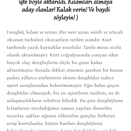
işte böyle aktarıldı. Kılamları almaya
aday olanlar! Kulak verin! Ve haydi
söyleyin! )
Dengbêj, kılam ve sıtran (Bir nevi uzun süreli ve irticali
okunan türküler) okuyanlara verilen isimdir. Kürt
tarihinde yazılı kaynaklar sınırlıdır. Tarihi miras sözlü
olarak aktarılmıştır. Kürt coğrafyasında cereyan eden
birçok olay dengbejlerin eliyle bu güne kadar
aktarılmıştır. Burada dikkat etmemiz gereken bir husus
şudur; yıllarca söylenenin aksine dengbêjler sadece
aşiret savaşlarından bahsetmemiştir. Eğer bahsi geçen
dengbêjler olmasaydı, biz ne aşiretlerin tarihini, ne de
anlaşmazlıkların sebebini bilirdik. Bu gün dengbêjlerin
kılamlarını incelediğimiz zaman yapılan ihanetler,
isyanlar, aşkları uğruna öldürülen gençler, birbirini
sevip kurtulanlar, bütün bunları dengbêjlerin
hikâyelerinde görüyoruz. Şayet dengbêjliğin içindeki