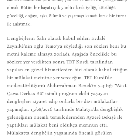
olmak. Bütün bir hayatı çok yönlü olarak iyiliği, kötülüğü,
güzelliği, doğayı, aşkı, ölümü ve yaşamayı kanadı kırık bir turna
ile anlatmak…
Dengbêjlerin Şahı olarak kabul edilen Evdalê
Zeynikê’nin oğlu Temo’ya söylediği son sözleri beni bu
metni kaleme almaya zorladı. Aşağıda öncelikle bu
sözlere yer verdikten sonra TRT Kurdi tarafından
yapılan en güzel hizmetlerden biri olarak kabul ettiğim
bir mülakat metnine yer vereceğim. TRT Kurdi’de
moderatörlüğünü Abdurrahman Benek’in yaptığı “Wext
Çawa Derbas Bû” isimli program ekibi yaşayan
dengbejleri ziyaret edip onlarla bir dizi mülakatlar
yapmışlar. 13/08/2016 tarihinde Malatya’da dengbêjlik
geleneğinin önemli temsilcilerinden Ayzerê Bekışê ile
yaptıkları mülakat beni oldukça memnun etti.
Mülakatta dengbêjin yaşamında önemli görülen