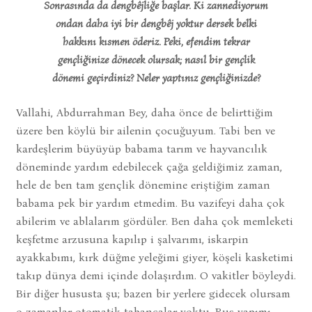
Sonrasında da dengbêjliğe başlar. Ki zannediyorum
ondan daha iyi bir dengbêj yoktur dersek belki
hakkını kısmen öderiz. Peki, efendim tekrar
gençliğinize dönecek olursak; nasıl bir gençlik
dönemi geçirdiniz? Neler yaptınız gençliğinizde?
Vallahi, Abdurrahman Bey, daha önce de belirttiğim
üzere ben köylü bir ailenin çocuğuyum. Tabi ben ve
kardeşlerim büyüyüp babama tarım ve hayvancılık
döneminde yardım edebilecek çağa geldiğimiz zaman,
hele de ben tam gençlik dönemine eriştiğim zaman
babama pek bir yardım etmedim. Bu vazifeyi daha çok
abilerim ve ablalarım gördüler. Ben daha çok memleketi
keşfetme arzusuna kapılıp i şalvarımı, iskarpin
ayakkabımı, kırk düğme yeleğimi giyer, köşeli kasketimi
takıp dünya demi içinde dolaşırdım. O vakitler böyleydi.
Bir diğer hususta şu; bazen bir yerlere gidecek olursam
o zamanlar otomatik tabancalar yoktu. Rus yapımı