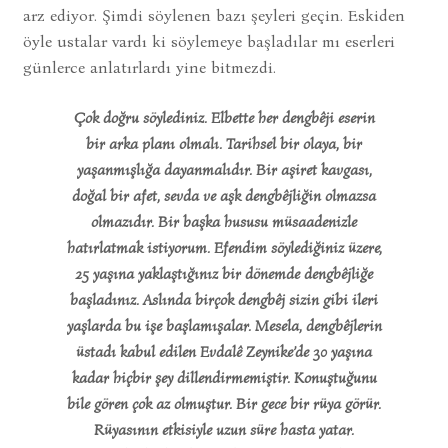
arz ediyor. Şimdi söylenen bazı şeyleri geçin. Eskiden
öyle ustalar vardı ki söylemeye başladılar mı eserleri
günlerce anlatırlardı yine bitmezdi.
Çok doğru söylediniz. Elbette her dengbêji eserin
bir arka planı olmalı. Tarihsel bir olaya, bir
yaşanmışlığa dayanmalıdır. Bir aşiret kavgası,
doğal bir afet, sevda ve aşk dengbêjliğin olmazsa
olmazıdır. Bir başka hususu müsaadenizle
hatırlatmak istiyorum. Efendim söylediğiniz üzere,
25 yaşına yaklaştığınız bir dönemde dengbêjliğe
başladınız. Aslında birçok dengbêj sizin gibi ileri
yaşlarda bu işe başlamışalar. Mesela, dengbêjlerin
üstadı kabul edilen Evdalê Zeynike’de 30 yaşına
kadar hiçbir şey dillendirmemiştir. Konuştuğunu
bile gören çok az olmuştur. Bir gece bir rüya görür.
Rüyasının etkisiyle uzun süre hasta yatar.