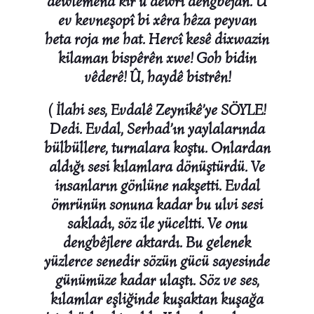
dewlemend kir û dewrî dengbêjan. Û
ev kevneşopî bi xêra hêza peyvan
heta roja me hat. Hercî kesê dixwazin
kilaman bispêrên xwe! Goh bidin
vêderê! Û, haydê bistrên!
( İlahi ses, Evdalê Zeynikê’ye SÖYLE!
Dedi. Evdal, Serhad’ın yaylalarında
bülbüllere, turnalara koştu. Onlardan
aldığı sesi kılamlara dönüştürdü. Ve
insanların gönlüne nakşetti. Evdal
ömrünün sonuna kadar bu ulvi sesi
sakladı, söz ile yüceltti. Ve onu
dengbêjlere aktardı. Bu gelenek
yüzlerce senedir sözün gücü sayesinde
günümüze kadar ulaştı. Söz ve ses,
kılamlar eşliğinde kuşaktan kuşağa