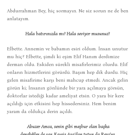
Abdurrahman Bey, hiç sormayın. Ne siz sorun ne de ben
anlatayım.
Hala hatırınızda mı? Hala seviyor musunuz?
Elbette. Annemin ve babamın esiri oldum. İnsan unutur
mu hiç? Elbette, şimdi ki eşim Elif Hanım derdimize
derman oldu. Eskiden sürekli misafirlerimiz olurdu. Elif
onların hizmetlerini görürdü. Başım hep dik durdu. Hiç
gelen misafirime karşı beni mahcup etmedi. Ancak gelin
görün ki; İnsanın gönlünde bir yara açılmaya görsün,
doktorlar istediği kadar ameliyat etsin. O yara bir kere
açıldığı için etkisini hep hissedersiniz. Hem benim
yaram da oldukça derin açıldı.
Abuzer Amca, senin gibi meşhur olan başka
dengbêjler de var. Kawis Axa’dan tutun da Reso’ya