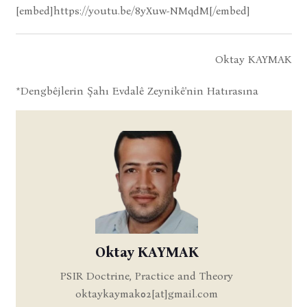
[embed]https://youtu.be/8yXuw-NMqdM[/embed]
Oktay KAYMAK
*Dengbêjlerin Şahı Evdalê Zeynikê'nin Hatırasına
Oktay KAYMAK
PSIR Doctrine, Practice and Theory
oktaykaymak02[at]gmail.com