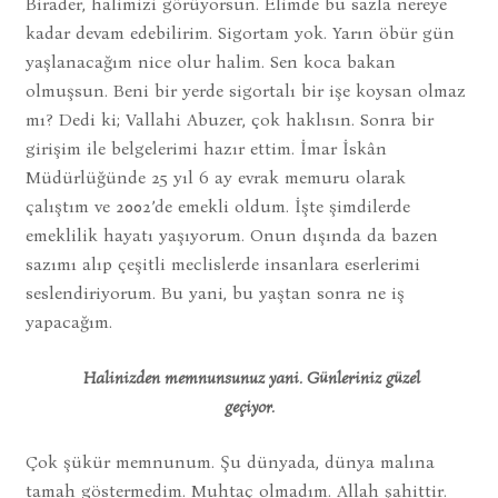
Birader, halimizi görüyorsun. Elimde bu sazla nereye
kadar devam edebilirim. Sigortam yok. Yarın öbür gün
yaşlanacağım nice olur halim. Sen koca bakan
olmuşsun. Beni bir yerde sigortalı bir işe koysan olmaz
mı? Dedi ki; Vallahi Abuzer, çok haklısın. Sonra bir
girişim ile belgelerimi hazır ettim. İmar İskân
Müdürlüğünde 25 yıl 6 ay evrak memuru olarak
çalıştım ve 2002’de emekli oldum. İşte şimdilerde
emeklilik hayatı yaşıyorum. Onun dışında da bazen
sazımı alıp çeşitli meclislerde insanlara eserlerimi
seslendiriyorum. Bu yani, bu yaştan sonra ne iş
yapacağım.
Halinizden memnunsunuz yani. Günleriniz güzel
geçiyor.
Çok şükür memnunum. Şu dünyada, dünya malına
tamah göstermedim. Muhtaç olmadım. Allah şahittir.