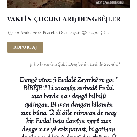
VAKTİN ÇOCUKLARI; DENGBÊJLER
10 Aralık 2018 Pazartesi Saat 05:26
12409
2
RÖPORTAJ
Ji bo bîranîna Şahê Dengbêjân Evdalê Zeynikê*
Dengê pîroz ji Evdalê Zeynikê re got “
BİBÊJE”!! Li zozanên serhedê Evdal
xwe berda nav dengê bilbilû
qulingan. Bi wan dengan kilamên
xwe hûna. Û di dile mirovan de neqş
kir. Evdal heta dawîya emrê xwe
denge xwe yê ezîz parast, bi gotinan