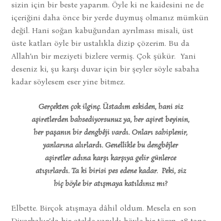
sizin için bir beste yaparım. Öyle ki ne kaidesini ne de
içeriğini daha önce bir yerde duymuş olmanız mümkün
değil. Hani soğan kabuğundan ayrılması misali, üst
üste katları öyle bir ustalıkla dizip çözerim. Bu da
Allah’ın bir meziyeti bizlere vermiş. Çok şükür. Yani
deseniz ki, şu karşı duvar için bir şeyler söyle sabaha
kadar söylesem eser yine bitmez.
Gerçekten çok ilginç. Üstadım eskiden, hani siz
aşiretlerden bahsediyorsunuz ya, her aşiret beyinin,
her paşanın bir dengbêji vardı. Onları sahiplenir,
yanlarına alırlardı. Genellikle bu dengbêjler
aşiretler adına karşı karşıya gelir günlerce
atışırlardı. Ta ki birisi pes edene kadar. Peki, siz
hiç böyle bir atışmaya katıldınız mı?
Elbette. Birçok atışmaya dâhil oldum. Mesela en son
Diyarbakır’da bir otelde yapıldı böyle bir tören. 28 tane