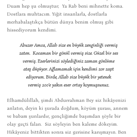
Duam hep şu olmuştur; Ya Rab beni mihnette koma.
Dostlara muhtacım. Yiğit insanlarla, dostlarla
merhabalaştıkça bütün dünya benim olmuş gibi
hissediyorum kendimi.
Abuzer Amca, Allah size en büyük zenginliği vermiş
zaten. Kocaman bir gönül vermiş size. Güzel bir ses
vermiş. Eserlerinizi söylediğiniz zaman gönlüme
ateş düşüyor. Ağlamamak için kendimi zor zapt
ediyorum. Birde, Allah size büyük bir yetenek
vermiş 200’e yakın eser ortay koymuşsunuz.
Elhamdülillah, şimdi Abdurrahman Bey siz hikâyenizi
anlatın, deyin ki şurada doğdum, köyüm şurası, annem
ve babam şunlardır, gençliğimde başımdan şöyle bir
olay geçti falan. Siz söyleyin ben kaleme dökeyim.
Hikâyeniz bittikten sonra siz gerisine karışmayın. Ben