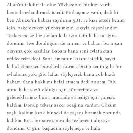
Allah’ın takdiri ile olur. Yüzbaşının bir kızı vardı,
benimle evlendirmek istedi. Binbaşımız vardı, dedi ki
ben Abuzer’in babası sayılırım gitti ve kızı istedi benim
için. Askerdeyken yüzbaşımızın kızıyla nişanlandım.
Tezkereme az bir zaman kala izin için baba ocağına
döndüm. Eve döndüğüm de annem ve babam bu nişan
olayına çok kızdılar. Babam bana seni evlatlıktan
reddederim dedi. Sana amcanın kızını istedik, şayet
kabul etmezsen buralarda durma, bizim senin gibi bir
evladımız yok, gibi laflar söyleyerek bana çok kızdı
babam. Sana hakkımı helal etmem dedi annem. Tabi
anne baba sözü olduğu için, törelerimiz ve
geleneklerimiz buna müsaade etmediği için çaresiz
kaldım. Dönüp tekrar asker ocağına vardım. Gözüm
yaşlı, kalbim kırık bir şekilde nişanı bozmak zorunda
kaldım. Kısa bir süre sonra da tezkeremi alıp eve
döndüm. O gün başladım söylemeye ve hala