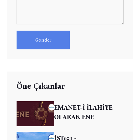
Gönder
Öne Çıkanlar
EMANET-İ İLAHİYE
OLARAK ENE
İST101 -