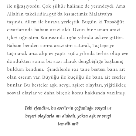
ile uğraşıyordu. Çok şükür halimiz de yerindeydi. Ama
Allah’ın takdiridir,1956’da kısmetimiz Malatya’ya
taşındı. Ailem ile buraya yerleştik. Bugün ki Topsöğüt
civarlarında babam arazi aldı. Uzun bir zaman arazi
işleri uğraştım. Sonrasında 1960 yılında askere gittim.
Babam benden sonra arazisini satarak, Taştepe’ye
taşınarak arsa alıp ev yaptı. 1962 yılında terhis olup eve
döndükten sonra bu sazı alarak dengbêjliğe başlamış
buldum kendimi. Şimdilerde 192 tane bestesi bana ait
olan eserim var. Büyüğü ile küçüğü ile bana ait eserler
bunlar. Bu besteler aşk, sevgi, aşiret olayları, yiğitlikler,
sosyal olaylar ve daha birçok konu hakkında yazılmış.
Peki efendim, bu eserlerin çoğunluğu sosyal ve
beşeri olaylarla mı alakalı, yoksa aşk ve sevgi
temelli mi?