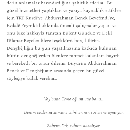
derin anlamalar barındırdığına şahitlik ederim. Bu
güzel hizmetleri yaptıkları ve yazıya kaynaklık ettikleri
için TRT Kurdi’ye, Abdurrahman Benek Beyefendi’ye,
Evdalê Zeynikê hakkında önemli çalışmalar yapan ve
onu bize hakkıyla tanıtan Bülent Gündüz ve Delîl
Dîlanar Beyefendilere teşekkürü borç bilirim.
Dengbêjliğin bu gün yaşatılmasına katkıda bulunan
bütün dengbêjlerden ölenlere rahmet kalanlara hayırlı
ve bereketli bir ömür dilerim. Buyurun Abdurrahman
Benek ve Dengbêjimiz arasında geçen bu güzel
söyleşiye kulak verelim...
Vay bana Temo oğlum vay bana…
Benim sözlerim zamane cahillerinin sözlerine uymuyor.
Sabrım Yok, ruhum daralıyor.