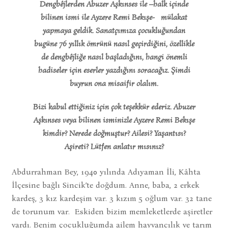
Dengbêjlerden Abuzer Aşkınses ile –halk içinde
bilinen ismi ile Ayzere Remi Bekışe- mülakat
yapmaya geldik. Sanatçımıza çocukluğundan
bugüne 76 yıllık ömrünü nasıl geçirdiğini, özellikle
de dengbêjliğe nasıl başladığını, hangi önemli
hadiseler için eserler yazdığını soracağız. Şimdi
buyrun ona misaifir olalım.
Bizi kabul ettiğiniz için çok teşekkür ederiz. Abuzer
Aşkınses veya bilinen isminizle Ayzere Remi Bekışe
kimdir? Nerede doğmuştur? Ailesi? Yaşantısı?
Aşireti? Lütfen anlatır mısınız?
Abdurrahman Bey, 1940 yılında Adıyaman İli, Kâhta
İlçesine bağlı Sincik’te doğdum. Anne, baba, 2 erkek
kardeş, 3 kız kardeşim var. 3 kızım 5 oğlum var. 32 tane
de torunum var. Eskiden bizim memleketlerde aşiretler
vardı. Benim çocukluğumda ailem hayvancılık ve tarım