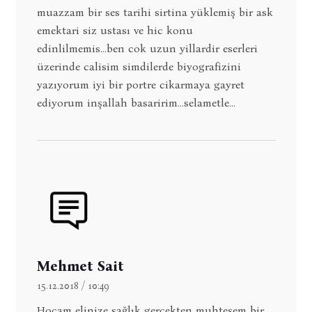
muazzam bir ses tarihi sirtina yüklemiş bir ask
emektari siz ustası ve hic konu
edinlilmemis...ben cok uzun yillardir eserleri
üzerinde calisim simdilerde biyografizini
yazıyorum iyi bir portre cikarmaya gayret
ediyorum inşallah basaririm...selametle...
Mehmet Sait
15.12.2018 / 10:49
Hocam elinize sağlık gerçekten muhteşem bir