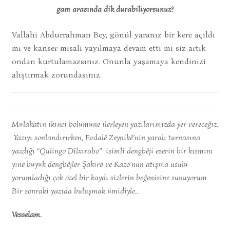
gam arasında dik durabiliyorsunuz?
Vallahi Abdurrahman Bey, gönül yaranız bir kere açıldı
mı ve kanser misali yayılmaya devam etti mi siz artık
ondan kurtulamazsınız. Onunla yaşamaya kendinizi
alıştırmak zorundasınız.
Mülakatın ikinci bölümüne ilerleyen yazılarımızda yer vereceğiz.
Yazıyı sonlandırırken, Evdalê Zeynikê’nin yaralı turnasına
yazdığı “Qulingo Dîlxırabo” isimli dengbêji eserin bir kısmını
yine büyük dengbêjler Şakiro ve Kazo’nun atışma usulü
yorumladığı çok özel bir kaydı sizlerin beğenisine sunuyorum.
Bir sonraki yazıda buluşmak ümidiyle…
Vesselam.