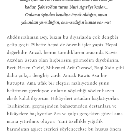
kadar, Şakiro’dan tutun Nuri Agıri’ye kadar…
Onların içinden kendine örnek aldığın, onun
yolundan yürüdüğün, önemsediğin kimse var mı?
Abddurrahman Bey, bizim bu diyarlarda çok dengbêj
gelip geçti. Elbette hepsi de önemli işler yaptı. Hepsi
değerlidir. Ancak benim tanıdıklarım arasında Kawis
Axa’dan üstün olan hiçbirisini görmedim diyebilirim.
Evet, Hesen Cizîrî, Mihemed Arif Cizrawî, Baqi Xıdo gibi
daha çokça dengbêj vardı. Ancak Kawis Axa bir
kutuptu. Ama ufak bir eleştiri mahiyetinde şunu
belirtmem gerekiyor; onların söylediği sözler bazen
eksik kalabiliyorum. Hikâyeleri ortadan başlatıyorlar.
Tarihinden, geçmişinden bahsetmeden destanlara ve
hikâyelere başlıyorlar. Ses ve çalgı gerçekten güzel ama
mana yitirilmiş oluyor. Yani özellikle yiğitlik
barındıran aşiret eserleri söylenecekse bu husus önem