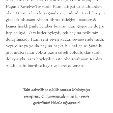
Nagant Rovelver’ler vardı. Hani, altıpatlar silahlardan
olan. O zaten hep kuşağımdan içerideydi. Uzak bir yere
gidecek olursam Alman filinta tüfeğim –mauser98-
kemer fişekliğimle beraber boynumdan göğsüme doğru
hep asılıydı. O vakitler öyleydi, tek başına tedbirsiz
dolaşılmazdı. Hani seni seven kadar, sevmeyende vardı.
Veya olur ya yolda başına başka bir hal gelir. Şimdiki
gibi araba falan yoktu uzun süreli yolculuklar vardı
dolayısıyla. Yani böyleydim işte Abdurrahman Kardeş.
Allah senin ömrüne hayır ve bereket versin.
Tabi askerlik ve evlilik sonrası Malatya’ya
yerleştiniz. O döneminizde nasıl bir ömür
geçirdiniz? Nelerle uğraştınız?