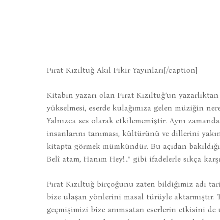
Fırat Kızıltuğ Akıl Fikir Yayınları[/caption]
Kitabın yazarı olan Fırat Kızıltuğ’un yazarlıktan
yükselmesi, eserde kulağımıza gelen müziğin nere
Yalnızca ses olarak etkilememiştir. Aynı zamanda
insanlarını tanıması, kültürünü ve dillerini yak
kitapta görmek mümkündür. Bu açıdan bakıldığında
Belî atam, Hanım Hey!...” gibi ifadelerle sıkça karş
Fırat Kızıltuğ birçoğunu zaten bildiğimiz adı tar
bize ulaşan yönlerini masal türüyle aktarmıştır.
geçmişimizi bize anımsatan eserlerin etkisini d