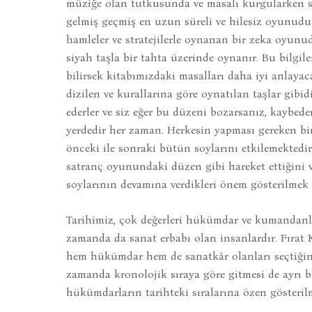
müziğe olan tutkusunda ve masalı kurgularken s
gelmiş geçmiş en uzun süreli ve hilesiz oyunud
hamleler ve stratejilerle oynanan bir zeka oyunud
siyah taşla bir tahta üzerinde oynanır. Bu bilgiler
bilirsek kitabımızdaki masalları daha iyi anlayac
dizilen ve kurallarına göre oynatılan taşlar gibidi
ederler ve siz eğer bu düzeni bozarsanız, kaybede
yerdedir her zaman. Herkesin yapması gereken bi
önceki ile sonraki bütün soylarını etkilemektedir
satranç oyunundaki düzen gibi hareket ettiğini v
soylarının devamına verdikleri önem gösterilmek 
Tarihimiz, çok değerleri hükümdar ve kumandanl
zamanda da sanat erbabı olan insanlardır. Fırat 
hem hükümdar hem de sanatkâr olanları seçtiğini
zamanda kronolojik sıraya göre gitmesi de ayrı b
hükümdarların tarihteki sıralarına özen gösterilm