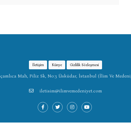
İletişim
Künye
Gizlilik Sözleşmesi
amlıca Mah, Filiz Sk, No:3 Üsküdar, İstanbul (İlim Ve Medeni
iletisim@ilimvemedeniyet.com