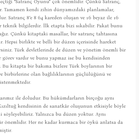
eçtiği “Satranç Oyunu” çok önemlidir. Çünkü Satranç,
ur. Tamamen kendi zihin dünyamızdaki planlamalar,
ur. Satranç 8’e 8 64 kareden oluşan ve 16 beyaz ile 16
 teknik bilgilerdir. İlk etapta bizi sıkabilir. Fakat bunu
ağız. Çünkü kitaptaki masallar, bir satranç tahtasına
r. Hepsi birlikte ve belli bir düzen içerisinde hareket
rsiniz. Türk devletlerinde de düzen ve yönetim önemli bir
r görev vardır ve bunu yapmaz ise bu kendisinden
. Bu kitapta bir bakıma bizlere Türk boylarının bir
e birbirlerine olan bağlılıklarının güçlülüğünü ve
istenmektedir.
arımız ile doludur. Bu hükümdarların birçoğu aynı
Kızıltuğ kendisinin de sanatkâr oluşunun etkisiyle böyle
 söyleyebiliriz. Yalnızca bu düzen yoktur. Aynı
ir önemlidir. Her ne kadar kurmaca bir öykü anlatsa da
iştir.