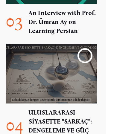
An Interview with Prof.
03
Dr. Ümran Ay on
Learning Persian
ULUSLARARASI
04
SİYASETTE "SARKAÇ":
DENGELEME VE GÜÇ