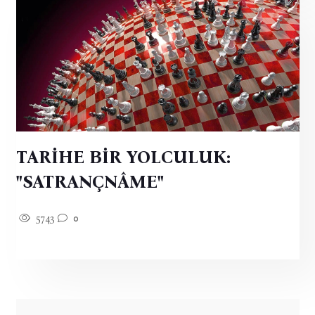
TARİHE BİR YOLCULUK:
"SATRANÇNÂME"
5743
0