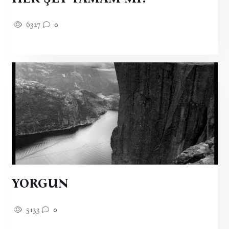
6327
0
YORGUN
5133
0