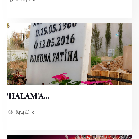
'HALAM'A...
8434
0