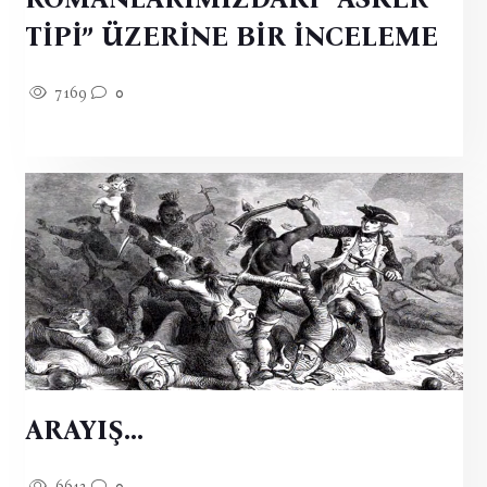
TİPİ” ÜZERİNE BİR İNCELEME
7169
0
ARAYIŞ...
6612
0