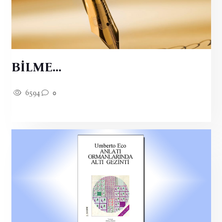
BİLME...
6594
0