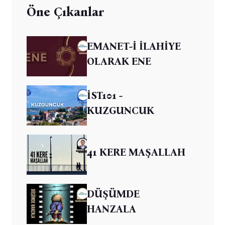
Öne Çıkanlar
EMANET-İ İLAHİYE
OLARAK ENE
İST101 -
KUZGUNCUK
41 KERE MAŞALLAH
DÜŞÜMDE
HANZALA