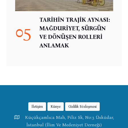
TARİHİN TRAJİK AYNASI:
05
MAĞDURİYET, SÜRGÜN
VE DÖNÜŞEN ROLLERİ
ANLAMAK
İletişim
Künye
Gizlilik Sözleşmesi
Küçükçamlıca Mah, Filiz Sk, No:3 Üsküdar,
İstanbul (İlim Ve Medeniyet Derneği)