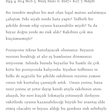
Bg4 4. Bc4 Nc6 5. Nxe5 Bxd1 6. Bxf7+ Ke7 7. Nd5#)
Bu örnekte meşhur bir mat olan legal matını anlatmaya
çalıştım. Peki siyah nerde hata yaptı? Tedbirli bir
şekilde devam edip oyunu kazanabilir miydi? Ya da
beyaz doğru yerde mi risk aldı? Rakibini çok mu
küçümsemişti?
Pozisyonu tekrar hatırlayacak olursanız. Beyazın
vezirini bıraktığı at alır e5 hamlesine dönmenizi
istiyorum. Aslında burada beyazlar bu hamle ile çok
kötü bir pozisyonda kalıyordu. Siyahın tedbirsiz ve
belki de açgözlü bir şekilde rakibinin vezirini yemesi
onun tek kurtuluş çaresiydi artık. Onun yerine, bana
vezir yerine at yeter deyip kendi atıyla rakibinin atını
alsaydı, bir nevi küçük lokmayla yetinseydi ilerleyen
vakitlerde oyunu kazanabileceği büyük bir avantaj elde
etmiş olacaktı ve beyazı aldığı bu gereksiz risk sebebiyle