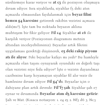
sürdürmeye karar veriyor ve
at c3
ile pozisyon oluşmaya
devam ediyor. Sıra siyahlarda, siyahlar f3 deki atın
açmazda olmasından faydalanmak için
beyaz filini
hemen g4 karesine
getirerek rakibin vezirini açmaza
aldı(mı?). İşte tam bu noktada beyazın aklına
muhteşem bir fikir geliyor:
Fil c4
. Siyahlar
at c6
ile
karşılık veriyor (Pozisyonun diagramını metnin
altından inceleyebilirsiniz). Beyazlar artık fikrini
uygulaması gerektiği düşünerek,
e5 deki rakip piyonu
atı ile alıyor
. Peki beyazlar kafayı mı yedi? Bu hamleyle
açmazda olan taşını oynayarak oyundaki en değerli taşı
olan vezirini niye feda ediyor? İşte o vezirin dayanılmaz
cazibesine karşı koyamayan siyahlar fil alır vezir ile
hamlesine devam ediyor:
Fil g4*d1
. Beyazlar için o
dahiyane plan artık devrede:
Fil*f7 şah
. Siyahlar şah e7
oynar ve devamında
Beyazlar atını d5 karesine getirir
:
Şah ve Mat. (Kısaca notasyon: 1. e4 e5 2. Nf3 d6 3. Nc3