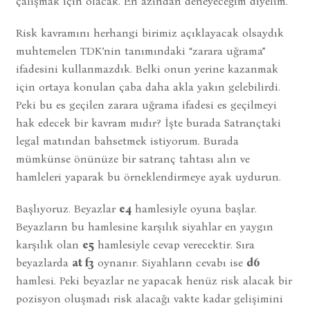
çalışmak için olacak. En azından deneyeceğim diyelim.
Risk kavramını herhangi birimiz açıklayacak olsaydık
muhtemelen TDK’nin tanımındaki “zarara uğrama”
ifadesini kullanmazdık. Belki onun yerine kazanmak
için ortaya konulan çaba daha akla yakın gelebilirdi.
Peki bu es geçilen zarara uğrama ifadesi es geçilmeyi
hak edecek bir kavram mıdır? İşte burada Satrançtaki
legal matından bahsetmek istiyorum. Burada
mümkünse önünüze bir satranç tahtası alın ve
hamleleri yaparak bu örneklendirmeye ayak uydurun.
Başlıyoruz. Beyazlar
e4
hamlesiyle oyuna başlar.
Beyazların bu hamlesine karşılık siyahlar en yaygın
karşılık olan
e5
hamlesiyle cevap verecektir. Sıra
beyazlarda
at f3
oynanır. Siyahların cevabı ise
d6
hamlesi. Peki beyazlar ne yapacak henüz risk alacak bir
pozisyon oluşmadı risk alacağı vakte kadar gelişimini