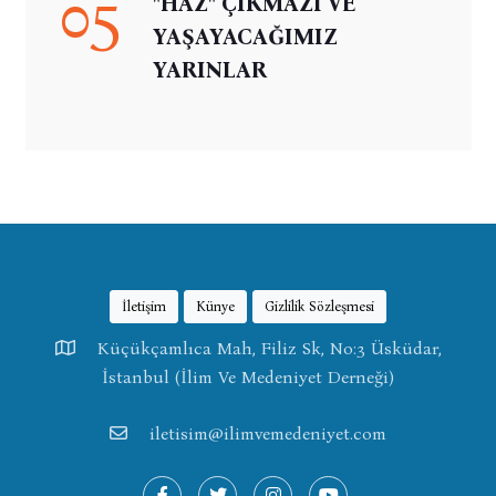
05
"HAZ" ÇIKMAZI VE
YAŞAYACAĞIMIZ
YARINLAR
İletişim
Künye
Gizlilik Sözleşmesi
Küçükçamlıca Mah, Filiz Sk, No:3 Üsküdar,
İstanbul (İlim Ve Medeniyet Derneği)
iletisim@ilimvemedeniyet.com