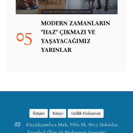
MODERN ZAMANLARIN
05
"HAZ" ÇIKMAZI VE
YAŞAYACAĞIMIZ
YARINLAR
İletişim
Künye
Gizlilik Sözleşmesi
Küçükçamlıca Mah, Filiz Sk, No:3 Üsküdar,
İstanbul (İlim Ve Medeniyet Derneği)