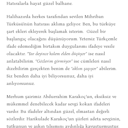
Hatıralarla hayat güzel balhane.
Halihazırda herkes tarafından sevilen Mihriban
Türküsü'nün hatırası aklıma geliyor. Ben, bu türküye
şart ekleri ekleyerek başlamak isterim. Güzel bir
başlangıç olacağını düşünüyorum. Yetersiz Türkçemle
ifade edemediğim birtakım duygularımı ifadeye vesile
olacaktır.
“Yar deyince kalem elden düşüyor”
ise nasıl
anlatabilirim.
“Gözlerim görmüyor”
ise cümleleri nasıl
dizebilirim gerçekten benim de
“aklım şaşıyor”
abilerim.
Siz benden daha iyi biliyorsunuz, daha iyi
anlıyorsunuz.
Merhum şairimiz Abdurrahim Karakoç’un, eksiksiz ve
mükemmel denebilecek kadar sevgi kokan ifadeleri
vardır. Bu ifadeler altından güzel, elmastan değerli
sözlerdir. Harikulade Karakoç’un şiirleri adeta sevginin,
tutkunun ve aşkın tılsımını aydınlığa kavuşturmuştur.