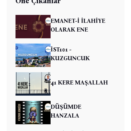
Öne Çıkanlar
EMANET-İ İLAHİYE
OLARAK ENE
İST101 -
KUZGUNCUK
41 KERE MAŞALLAH
DÜŞÜMDE
HANZALA