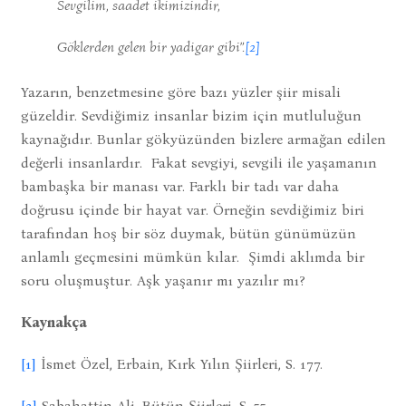
Sevgilim, saadet ikimizindir,
Göklerden gelen bir yadigar gibi
”.
[2]
Yazarın, benzetmesine göre bazı yüzler şiir misali
güzeldir. Sevdiğimiz insanlar bizim için mutluluğun
kaynağıdır. Bunlar gökyüzünden bizlere armağan edilen
değerli insanlardır. Fakat sevgiyi, sevgili ile yaşamanın
bambaşka bir manası var. Farklı bir tadı var daha
doğrusu içinde bir hayat var. Örneğin sevdiğimiz biri
tarafından hoş bir söz duymak, bütün günümüzün
anlamlı geçmesini mümkün kılar. Şimdi aklımda bir
soru oluşmuştur. Aşk yaşanır mı yazılır mı?
Kaynakça
[1]
İsmet Özel, Erbain, Kırk Yılın Şiirleri, S. 177.
[2]
Sabahattin Ali, Bütün Şiirleri, S. 55.