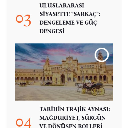
ULUSLARARASI
03
SİYASETTE "SARKAÇ":
DENGELEME VE GÜÇ
DENGESİ
TARİHİN TRAJİK AYNASI:
04
MAĞDURİYET, SÜRGÜN
VE DÖNÜŞEN ROLLERİ