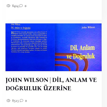
8424
0
JOHN WILSON | DİL, ANLAM VE
DOĞRULUK ÜZERİNE
8523
0