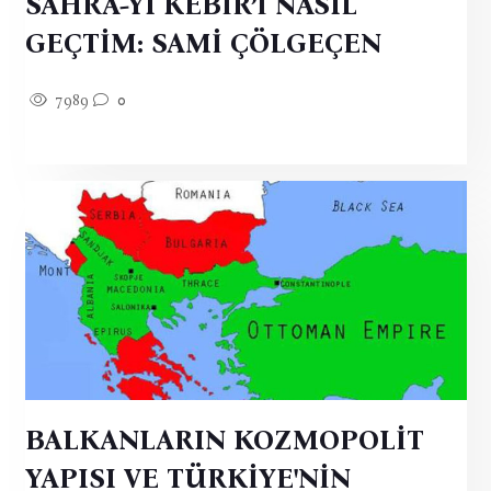
SAHRA-YI KEBİR’İ NASIL
GEÇTİM: SAMİ ÇÖLGEÇEN
7989
0
BALKANLARIN KOZMOPOLİT
YAPISI VE TÜRKİYE'NİN