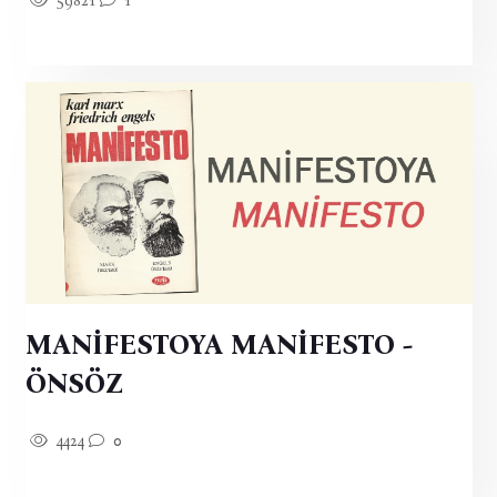
59821
1
MANİFESTOYA MANİFESTO -
ÖNSÖZ
4424
0