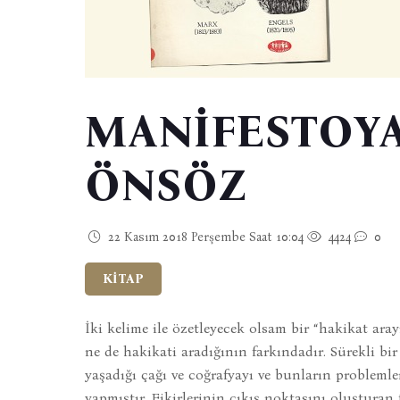
MANİFESTOYA
ÖNSÖZ
22 Kasım 2018 Perşembe Saat 10:04
4424
0
KİTAP
İki kelime ile özetleyecek olsam bir “hakikat ara
ne de hakikati aradığının farkındadır. Sürekli bi
yaşadığı çağı ve coğrafyayı ve bunların problemle
yapmıştır. Fikirlerinin çıkış noktasını oluşturan t