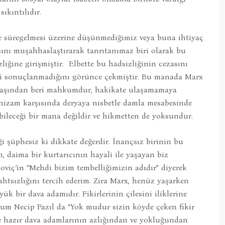
ıkıntılıdır.
ve süregelmesi üzerine düşünmediğimiz veya buna ihtiyaç
ını muşahhaslaştırarak tanrıtanımaz biri olarak bu
liğine girişmiştir. Elbette bu hadsizliğinin cezasını
bi sonuçlanmadığını görünce çekmiştir. Bu manada Marx
 başından beri mahkumdur, hakikate ulaşamamaya
 nizam karşısında deryaya nisbetle damla mesabesinde
bileceği bir mana değildir ve hikmetten de yoksundur.
 şüphesiz ki dikkate değerdir. İnançsız birinin bu
, daima bir kurtarıcının hayali ile yaşayan biz
viç’in “Mehdi bizim tembelliğimizin adıdır” diyerek
bahtsızlığını tercih ederim. Zira Marx, henüz yaşarken
ük bir dava adamıdır. Fikirlerinin çilesini iliklerine
um Necip Fazıl da “Yok mudur sizin köyde çeken fikir
eye hazır dava adamlarının azlığından ve yokluğundan