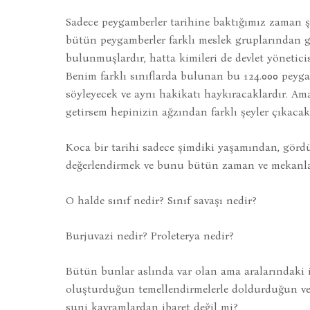
Sadece peygamberler tarihine baktığımız zaman
bütün peygamberler farklı meslek gruplarından ge
bulunmuşlardır, hatta kimileri de devlet yöneticis
Benim farklı sınıflarda bulunan bu 124.000 peyga
söyleyecek ve aynı hakikatı haykıracaklardır. Ama
getirsem hepinizin ağzından farklı şeyler çıkacak,
Koca bir tarihi sadece şimdiki yaşamından, gör
değerlendirmek ve bunu bütün zaman ve mekanlar
O halde sınıf nedir? Sınıf savaşı nedir?
Burjuvazi nedir? Proleterya nedir?
Bütün bunlar aslında var olan ama aralarındaki il
oluşturduğun temellendirmelerle doldurduğun ve 
suni kavramlardan ibaret değil mi?