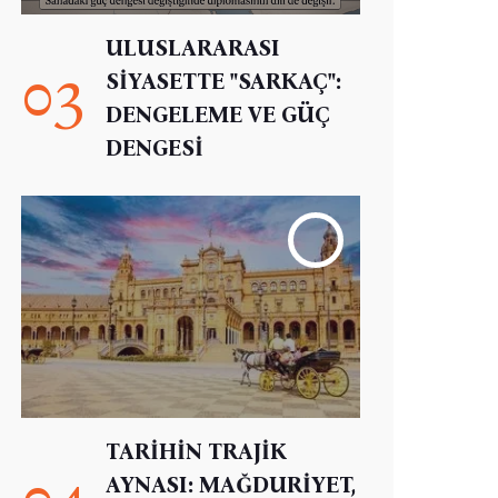
ULUSLARARASI
03
SİYASETTE "SARKAÇ":
DENGELEME VE GÜÇ
DENGESİ
TARİHİN TRAJİK
04
AYNASI: MAĞDURİYET,