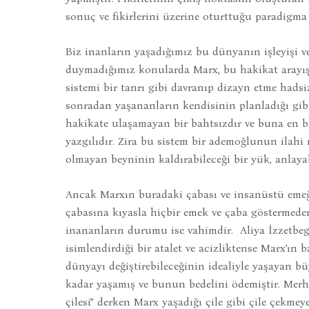
sonuç ve fikirlerini üzerine oturttuğu paradigma s
Biz inanların yaşadığımız bu dünyanın işleyişi 
duymadığımız konularda Marx, bu hakikat arayış
sistemi bir tanrı gibi davranıp dizayn etme hadsiz
sonradan yaşananların kendisinin planladığı gi
hakikate ulaşamayan bir bahtsızdır ve buna en
yazgılıdır. Zira bu sistem bir ademoğlunun ilahi
olmayan beyninin kaldırabileceği bir yük, anlaya
Ancak Marxın buradaki çabası ve insanüstü emeği
çabasına kıyasla hiçbir emek ve çaba göstermeden
inananların durumu ise vahimdir. Aliya İzzetbego
isimlendirdiği bir atalet ve acizliktense Marx’ın 
dünyayı değiştirebileceğinin idealiyle yaşayan büy
kadar yaşamış ve bunun bedelini ödemiştir. Merh
çilesi” derken Marx yaşadığı çile gibi çile çekm