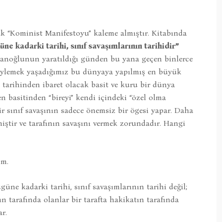
k “Kominist Manifestoyu” kaleme almıştır. Kitabında
e kadarki tarihi, sınıf savaşımlarının tarihidir”
sanoğlunun yaratıldığı günden bu yana geçen binlerce
 söylemek yaşadığımız bu dünyaya yapılmış en büyük
n tarihinden ibaret olacak basit ve kuru bir dünya
 basitinden “bireyi” kendi içindeki “özel olma
r sınıf savaşının sadece önemsiz bir ögesi yapar. Daha
iştir ve tarafının savaşını vermek zorundadır. Hangi
im.
ne kadarki tarihi, sınıf savaşımlarının tarihi değil;
ın tarafında olanlar bir tarafta hakikatın tarafında
r.