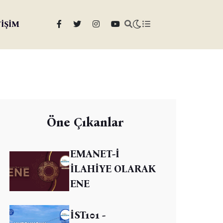
TİŞİM
Öne Çıkanlar
EMANET-İ
İLAHİYE OLARAK
ENE
İST101 -