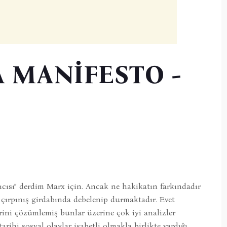
 MANİFESTO -
yıcısı” derdim Marx için. Ancak ne hakikatın farkındadır
r çırpınış girdabında debelenip durmaktadır. Evet
rini çözümlemiş bunlar üzerine çok iyi analizler
arihi sosyal olaylar isabetli olmakla birlikte vardığı