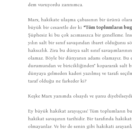
dem vuruyordu zannımca.
Marx, hakikate ulaşma çabasının bir ürünü olara
büyük bir cesaretle der ki
“Tüm toplumların bugün
Şüphesiz ki bu çok acımasızca bir genelleme. İn
yılın salt bir sınıf savaşından ibaret olduğunu
haksızlık. Zira bu dünya salt sınıf savaşımlarını
olamaz. Böyle bir dünyanın adamı olamayız. Bu en
durumundan ve biricikliğinden” kopararak salt bi
dünyaya gelmeden kaderi yazılmış ve tarafı seçilm
taraf olduğu ne farkeder ki?
Keşke Marx yanımda olsaydı ve şunu diyebilseyd
Ey büyük hakikat arayışçısı! Tüm toplumların bugü
hakikat savaşının tarihidir. Bir tarafında hakikat
olmayanlar. Ve bir de senin gibi hakikati arayanla