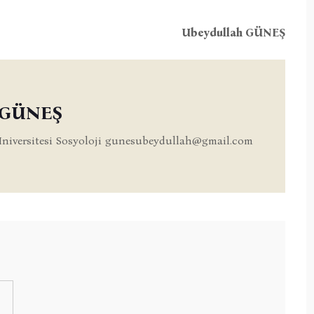
Ubeydullah GÜNEŞ
 GÜNEŞ
niversitesi Sosyoloji
gunesubeydullah@gmail.com