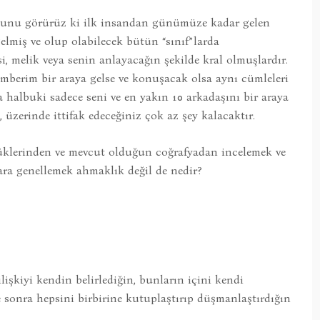
 şunu görürüz ki ilk insandan günümüze kadar gelen
lmiş ve olup olabilecek bütün “sınıf”larda
i, melik veya senin anlayacağın şekilde kral olmuşlardır.
mberim bir araya gelse ve konuşacak olsa aynı cümleleri
 halbuki sadece seni ve en yakın 10 arkadaşını bir araya
 üzerinde ittifak edeceğiniz çok az şey kalacaktır.
düklerinden ve mevcut olduğun coğrafyadan incelemek ve
a genellemek ahmaklık değil de nedir?
işkiyi kendin belirlediğin, bunların içini kendi
sonra hepsini birbirine kutuplaştırıp düşmanlaştırdığın