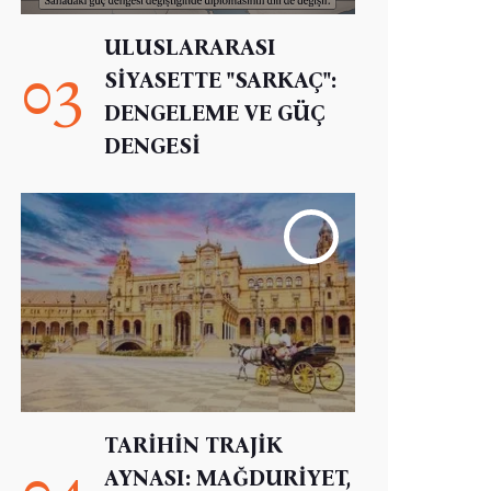
ULUSLARARASI
03
SİYASETTE "SARKAÇ":
DENGELEME VE GÜÇ
DENGESİ
TARİHİN TRAJİK
04
AYNASI: MAĞDURİYET,