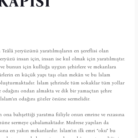
KAPISI
 Teâlâ yeryüzünü yaratılmışların en şereflisi olan
ryüzü insan için, insan ise kul olmak için yaratılmıştır.
i ve bunun için kulluğa uygun şehirlere ve mekanlara
hirlerin en küçük yapı taşı olan mekân ve bu İslam
luşturmaktadır. İslam şehrinde tüm sokaklar tüm yollar
e odağını ondan almakta ve dik bir yamaçtan şehre
 İslam’ın odağını gözler önüne sermelidir.
ın ona bahşettiği yaratma fiiliyle onun emrine ve rızasına
nüne sermeye çabalamaktadır. Medrese yapıları da
na en yakın mekanlardır. İslam’ın ilk emri “oku” bu