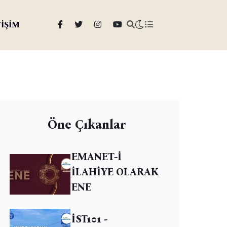
TİŞİM
Öne Çıkanlar
EMANET-İ
İLAHİYE OLARAK
ENE
İST101 -