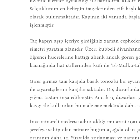
üzerine mermer oymacılığı ile barındırmaktadır. 
Selçuklunun en belirgin imgelerinden çift başlı ka
olarak bulunmaktadır. Kapının iki yanında başlay
işlenmiştir.
Taç kapıyı aşıp içeriye girdiğiniz zaman cephede
simetri yaratım alanıdır. Üzeri kubbeli divanhane
öğrenci hücrelerine kattığı ahenk ancak gören gö
kasnağında hat stillerinden kufi ile “El-Mülkü-Lil
Girer girmez tam karşıda basık tonozlu bir eyvan 
ile ziyaretçilerini karşılamaktadır. Dış duvarlard
yığma taştan inşa edilmiştir. Ancak iç duvarlara g
kaygı ile kullanılan bu malzeme mekânda daha s
İnce minareli medrese adını aldığı minaresi 1901
şerefeye sahip olan minare bugün aşağıda olan şe
oranının daha 12. Yüzyılda zorlanması ve namını