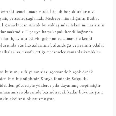
rin iki temel amacı vardı. İtikadi bozuklukların ve
şmiş personel sağlamak. Medrese mimarlığının Budist
bul görmektedir. Ancak bu yaklaşımlar İslam mimarisinin
lanmaktadır. Dışarıya karşı kapalı kendi bağrında
olan iç avlulu evlerin gelişimi ve zaman ile kendi
. Avlusunda süs havuzlarının bulunduğu çevresinin odalar
halkalarına misafir ettiği medreseler zamanla kimlikleri
e bunun Türkiye sınırları içerisinde birçok örnek
en biri hiç şüphesiz Konya ilimizdir. Selçuklu
idebilen gövdesiyle yüzlerce yıla dayanmış serpilmiştir.
n mimarimizi gölgesinde barındıracak kadar büyümüştür.
lçuklu ekolünü oluşturmuştur.