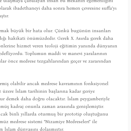
iye ulaşmaya çabalayan insan bu mekânın egemenliğini
k olarak ibadethaneyi daha sonra hemen çevresine suffa’yı
ştır.
tırmak büyük bir hata olur. Çünkü bugünün insanları
dığı hakikati önümüzdedir. Gerek X. Asırda gerek daha
yönlerine hizmet veren teoloji eğitimin yanında dünyanın
 hedefliyordu. Toplumun maddi ve manevi yaralarının
nular önce medrese tezgahlarından geçer ve zararından
irmiş olabilir ancak medrese kavramının fonksiyonel
 üzere İslam tarihinin başlarına kadar geriye
ur demek daha doğru olacaktır. İslam peygamberiyle
lmüş kadraj onunla zaman arasında genişlemiştir.
cak binli yıllarda oturmuş bir prototip oluştuğunu
z medrese sistemi “Nizamiye Medreseleri” ile
m İslam dünyasını dolaşmıştır.