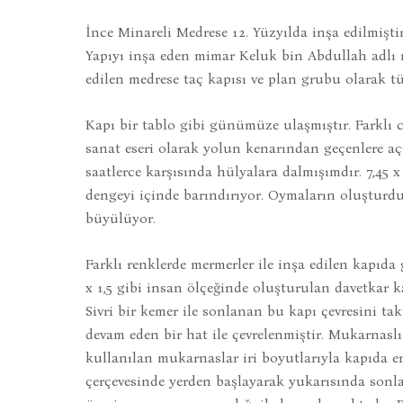
İnce Minareli Medrese 12. Yüzyılda inşa edilmiştir
Yapıyı inşa eden mimar Keluk bin Abdullah adlı m
edilen medrese taç kapısı ve plan grubu olarak 
Kapı bir tablo gibi günümüze ulaşmıştır. Farklı 
sanat eseri olarak yolun kenarından geçenlere aç
saatlerce karşısında hülyalara dalmışımdır. 7,45 
dengeyi içinde barındırıyor. Oymaların oluştur
büyülüyor.
Farklı renklerde mermerler ile inşa edilen kapıda
x 1,5 gibi insan ölçeğinde oluşturulan davetkar 
Sivri bir kemer ile sonlanan bu kapı çevresini ta
devam eden bir hat ile çevrelenmiştir. Mukarnasl
kullanılan mukarnaslar iri boyutlarıyla kapıda en
çerçevesinde yerden başlayarak yukarısında sonlan