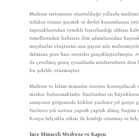
Medrese sisteminin oturtulduğu yıllarda medresele
nifakın önüne geçmek ve devlet kurumlarına yeti
tapınaklarından örnekle hazırlandığı iddiası ka
temellerinden habersiz ilim adamlarından kaynak
meydanlar oluşturan ana gayesi aile mahremiyeti 
iklimine göre bazı revizeler gerçekleştirilmiştir
ile çevrilmiş geniş eyvanlarda müderrislerin ders 
bu şekilde oturmuştur.
Medrese ve İslam mimarisi üzerine konuşulacak is
merkez bulunmaktadır. Bunlardan en büyüklerind
sarayının gölgesinde kökleri yüzlerce yıl geriye g
Yüzlerce yılı sırtına yaprak yaprak almış, bugü
Konya Selçuklu etkisi ile kimliği oturmuş ve Se
İnce Minareli Medrese
ve Kapısı