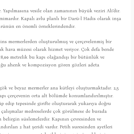
. Yapılmasına vesile olan zamanının büyük veziri Ali’dir.
imardır. Kapalı avlu planlı bir Darü-l Hadis olarak inşa
türünün en önemli örneklerindendir.
cins mermerlerden oluşturulmuş ve çerçevelenmiş bir
ık hava müzesi olarak hizmet veriyor. Çok defa bende
x 8,00 metrelik bu kapı olağandışı bir bütünlük ve
duğu ahenk ve kompozisyon gören gözleri adeta
 gök ve beyaz mermerler ana kütleyi oluşturmaktadır. 2,5
kapı çerçevenin orta alt bölümde konumlandırılmıştır.
kip edip tepesinde girifte oluşturarak yukarıya doğru
ı çalışmalar medreselerde çok görülmese de burada
 belirgin süslemelerdir. Kapının çevresinden ve
dırılan 2 hat şeridi vardır. Fetih suresinden ayetleri