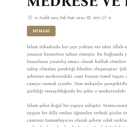
MEDRESE VE 
12 Aralık 2023 Salı Saat 20:01
2677
0
MİMARİ
İslam itikadında her şeyi yoktan var eden Allah-u
insanın hizmetine tahsis etmiştir. Bu bağlamda ye
İnsanların yaratılış amacı olarak kulluk etmeler
sahip olmaları gerektiği felsefesi oluşmuştur. Şe
şehrinin merkezindeki cami bunun temel taşını o
camiye varmak içindir. Tüm mekanlar perspektift
girildiği varsayıldığında bu şehir o merkezindeki
İslam şehri doğal bir yapıya sahiptir. Yaratıcısın
uygun bir dille ondan öğrenilen tevhidi gözler ö
caminin tamamlayıcısı olarak şehrin odak noktası