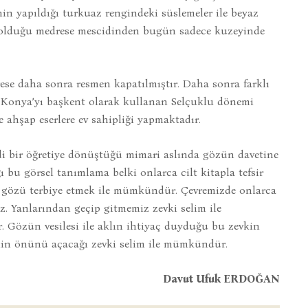
n yapıldığı turkuaz rengindeki süslemeler ile beyaz
 olduğu medrese mescidinden bugün sadece kuzeyinde
ese daha sonra resmen kapatılmıştır. Daha sonra farklı
Konya’yı başkent olarak kullanan Selçuklu dönemi
e ahşap eserlere ev sahipliği yapmaktadır.
hidi bir öğretiye dönüştüğü mimari aslında gözün davetine
 bu görsel tanımlama belki onlarca cilt kitapla tefsir
ü gözü terbiye etmek ile mümkündür. Çevremizde onlarca
z. Yanlarından geçip gitmemiz zevki selim ile
Gözün vesilesi ile aklın ihtiyaç duyduğu bu zevkin
imin önünü açacağı zevki selim ile mümkündür.
Davut Ufuk ERDOĞAN