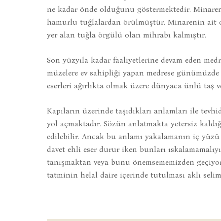
ne kadar önde olduğunu göstermektedir. Minareni
hamurlu tuğlalardan örülmüştür. Minarenin ait
yer alan tuğla örgülü olan mihrabı kalmıştır.
Son yüzyıla kadar faaliyetlerine devam eden medr
müzelere ev sahipliği yapan medrese günümüzde 
eserleri ağırlıkta olmak üzere dünyaca ünlü taş v
Kapıların üzerinde taşıdıkları anlamları ile tev
yol açmaktadır. Sözün anlatmakta yetersiz kaldığı
edilebilir. Ancak bu anlamı yakalamanın iç yüz
davet ehli eser durur iken bunları ıskalamamalıyı
tanışmaktan veya bunu önemsememizden geçiyor. 
tatminin helal daire içerinde tutulması aklı sel