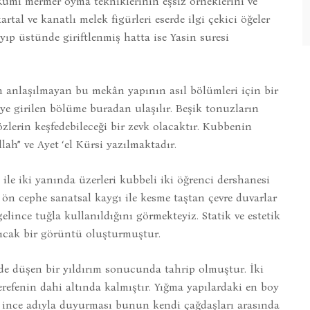
Rumi mermer oyma tekniklerinin eşsiz örneklerini ve
rtal ve kanatlı melek figürleri eserde ilgi çekici öğeler
ıp üstünde giriftlenmiş hatta ise Yasin suresi
n anlaşılmayan bu mekân yapının asıl bölümleri için bir
ye girilen bölüme buradan ulaşılır. Beşik tonuzların
zlerin keşfedebileceği bir zevk olacaktır. Kubbenin
lah” ve Ayet ‘el Kürsi yazılmaktadır.
ile iki yanında üzerleri kubbeli iki öğrenci dershanesi
a ön cephe sanatsal kaygı ile kesme taştan çevre duvarlar
elince tuğla kullanıldığını görmekteyiz. Statik ve estetik
ıcak bir görüntü oluşturmuştur.
 de düşen bir yıldırım sonucunda tahrip olmuştur. İki
refenin dahi altında kalmıştır. Yığma yapılardaki en boy
 ince adıyla duyurması bunun kendi çağdaşları arasında