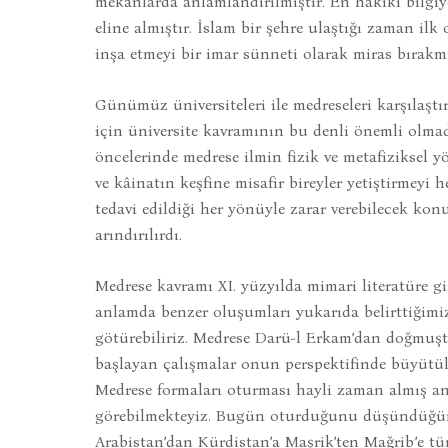
mekanlarda anlamlandırılmıştır. En hakiki bilg
eline almıştır. İslam bir şehre ulaştığı zaman il
inşa etmeyi bir imar sünneti olarak miras bırakmı
Günümüz üniversiteleri ile medreseleri karşılaş
için üniversite kavramının bu denli önemli olma
öncelerinde medrese ilmin fizik ve metafiziksel 
ve kâinatın keşfine misafir bireyler yetiştirmeyi
tedavi edildiği her yönüyle zarar verebilecek ko
arındırılırdı.
Medrese kavramı XI. yüzyılda mimari literatüre g
anlamda benzer oluşumları yukarıda belirttiğimiz
götürebiliriz. Medrese Darü-l Erkam’dan doğmuşt
başlayan çalışmalar onun perspektifinde büyütü
Medrese formaları oturması hayli zaman almış an
görebilmekteyiz. Bugün oturduğunu düşündüğümü
Arabistan’dan Kürdistan’a Maşrik’ten Mağrib’e tü