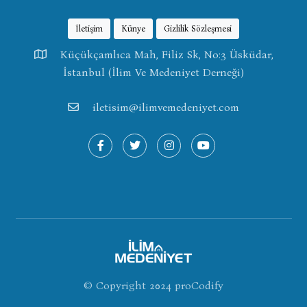
İletişim
Künye
Gizlilik Sözleşmesi
Küçükçamlıca Mah, Filiz Sk, No:3 Üsküdar,
İstanbul (İlim Ve Medeniyet Derneği)
iletisim@ilimvemedeniyet.com
© Copyright 2024
proCodify