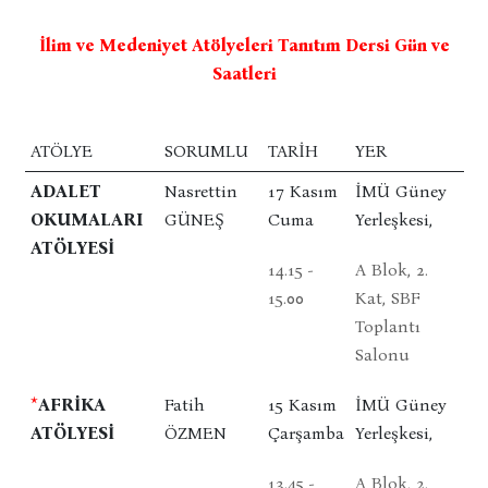
İlim ve Medeniyet Atölyeleri Tanıtım Dersi Gün ve
Saatleri
ATÖLYE
SORUMLU
TARIH
YER
ADALET
Nasrettin
17 Kasım
İMÜ Güney
OKUMALARI
GÜNEŞ
Cuma
Yerleşkesi,
ATÖLYESİ
14.15 -
A Blok, 2.
15.00
Kat, SBF
Toplantı
Salonu
*
AFRİKA
Fatih
15 Kasım
İMÜ Güney
ATÖLYESİ
ÖZMEN
Çarşamba
Yerleşkesi,
13.45 -
A Blok, 2.