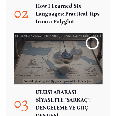
How I Learned Six
02
Languages: Practical Tips
from a Polyglot
ULUSLARARASI
03
SİYASETTE "SARKAÇ":
DENGELEME VE GÜÇ
DENGESİ