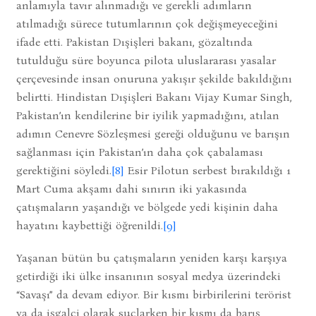
anlamıyla tavır alınmadığı ve gerekli adımların
atılmadığı sürece tutumlarının çok değişmeyeceğini
ifade etti. Pakistan Dışişleri bakanı, gözaltında
tutulduğu süre boyunca pilota uluslararası yasalar
çerçevesinde insan onuruna yakışır şekilde bakıldığını
belirtti. Hindistan Dışişleri Bakanı Vijay Kumar Singh,
Pakistan’ın kendilerine bir iyilik yapmadığını, atılan
adımın Cenevre Sözleşmesi gereği olduğunu ve barışın
sağlanması için Pakistan’ın daha çok çabalaması
gerektiğini söyledi.
[8]
Esir Pilotun serbest bırakıldığı 1
Mart Cuma akşamı dahi sınırın iki yakasında
çatışmaların yaşandığı ve bölgede yedi kişinin daha
hayatını kaybettiği öğrenildi.
[9]
Yaşanan bütün bu çatışmaların yeniden karşı karşıya
getirdiği iki ülke insanının sosyal medya üzerindeki
“Savaşı” da devam ediyor. Bir kısmı birbirilerini terörist
ya da işgalci olarak suçlarken bir kısmı da barış