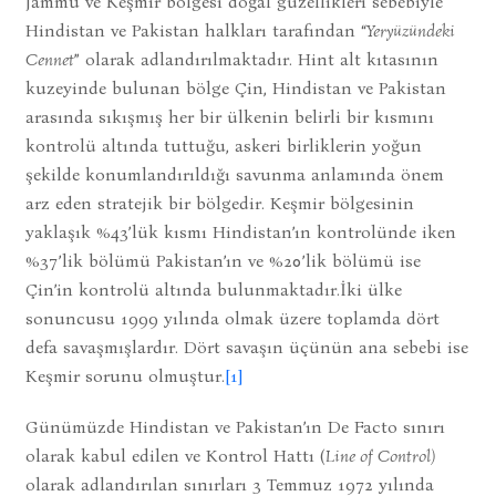
Jammu ve Keşmir bölgesi doğal güzellikleri sebebiyle
Hindistan ve Pakistan halkları tarafından “
Yeryüzündeki
Cennet
” olarak adlandırılmaktadır. Hint alt kıtasının
kuzeyinde bulunan bölge Çin, Hindistan ve Pakistan
arasında sıkışmış her bir ülkenin belirli bir kısmını
kontrolü altında tuttuğu, askeri birliklerin yoğun
şekilde konumlandırıldığı savunma anlamında önem
arz eden stratejik bir bölgedir. Keşmir bölgesinin
yaklaşık %43’lük kısmı Hindistan’ın kontrolünde iken
%37’lik bölümü Pakistan’ın ve %20’lik bölümü ise
Çin’in kontrolü altında bulunmaktadır.İki ülke
sonuncusu 1999 yılında olmak üzere toplamda dört
defa savaşmışlardır. Dört savaşın üçünün ana sebebi ise
Keşmir sorunu olmuştur.
[1]
Günümüzde Hindistan ve Pakistan’ın De Facto sınırı
olarak kabul edilen ve Kontrol Hattı (
Line of Control)
olarak adlandırılan sınırları 3 Temmuz 1972 yılında