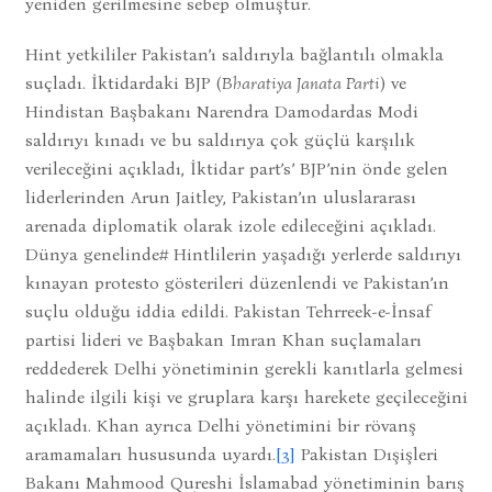
yeniden gerilmesine sebep olmuştur.
Hint yetkililer Pakistan’ı saldırıyla bağlantılı olmakla
suçladı. İktidardaki BJP (
Bharatiya Janata Parti
) ve
Hindistan Başbakanı Narendra Damodardas Modi
saldırıyı kınadı ve bu saldırıya çok güçlü karşılık
verileceğini açıkladı, İktidar part’s’ BJP’nin önde gelen
liderlerinden Arun Jaitley, Pakistan’ın uluslararası
arenada diplomatik olarak izole edileceğini açıkladı.
Dünya genelinde# Hintlilerin yaşadığı yerlerde saldırıyı
kınayan protesto gösterileri düzenlendi ve Pakistan’ın
suçlu olduğu iddia edildi. Pakistan Tehrreek-e-İnsaf
partisi lideri ve Başbakan Imran Khan suçlamaları
reddederek Delhi yönetiminin gerekli kanıtlarla gelmesi
halinde ilgili kişi ve gruplara karşı harekete geçileceğini
açıkladı. Khan ayrıca Delhi yönetimini bir rövanş
aramamaları hususunda uyardı.
[3]
Pakistan Dışişleri
Bakanı Mahmood Qureshi İslamabad yönetiminin barış