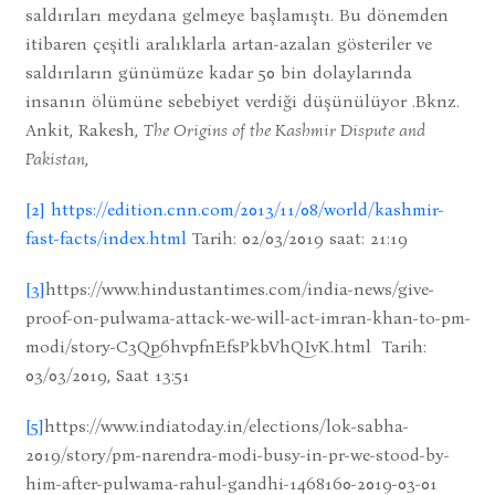
saldırıları meydana gelmeye başlamıştı. Bu dönemden
itibaren çeşitli aralıklarla artan-azalan gösteriler ve
saldırıların günümüze kadar 50 bin dolaylarında
insanın ölümüne sebebiyet verdiği düşünülüyor .Bknz.
Ankit, Rakesh,
The Origins of the Kashmir Dispute and
Pakistan
,
[2]
https://edition.cnn.com/2013/11/08/world/kashmir-
fast-facts/index.html
Tarih: 02/03/2019 saat: 21:19
[3]
https://www.hindustantimes.com/india-news/give-
proof-on-pulwama-attack-we-will-act-imran-khan-to-pm-
modi/story-C3Qp6hvpfnEfsPkbVhQIvK.html Tarih:
03/03/2019, Saat 13:51
[5]
https://www.indiatoday.in/elections/lok-sabha-
2019/story/pm-narendra-modi-busy-in-pr-we-stood-by-
him-after-pulwama-rahul-gandhi-1468160-2019-03-01