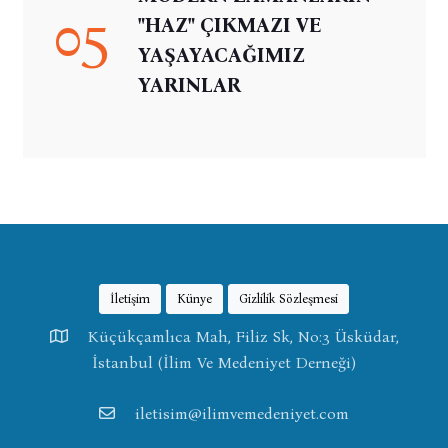
05
"HAZ" ÇIKMAZI VE
YAŞAYACAĞIMIZ
YARINLAR
İletişim
Künye
Gizlilik Sözleşmesi
Küçükçamlıca Mah, Filiz Sk, No:3 Üsküdar,
İstanbul (İlim Ve Medeniyet Derneği)
iletisim@ilimvemedeniyet.com