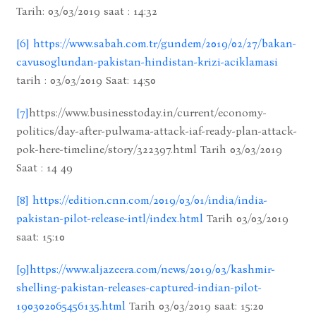
Tarih: 03/03/2019 saat : 14:32
[6]
https://www.sabah.com.tr/gundem/2019/02/27/bakan-
cavusoglundan-pakistan-hindistan-krizi-aciklamasi
tarih : 03/03/2019 Saat: 14:50
[7]
https://www.businesstoday.in/current/economy-
politics/day-after-pulwama-attack-iaf-ready-plan-attack-
pok-here-timeline/story/322397.html Tarih 03/03/2019
Saat : 14 49
[8]
https://edition.cnn.com/2019/03/01/india/india-
pakistan-pilot-release-intl/index.html
Tarih 03/03/2019
saat: 15:10
[9]
https://www.aljazeera.com/news/2019/03/kashmir-
shelling-pakistan-releases-captured-indian-pilot-
190302065456135.html
Tarih 03/03/2019 saat: 15:20