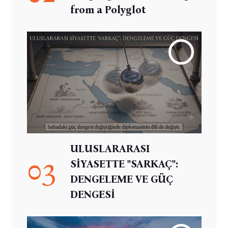
from a Polyglot
ULUSLARARASI
03
SİYASETTE "SARKAÇ":
DENGELEME VE GÜÇ
DENGESİ