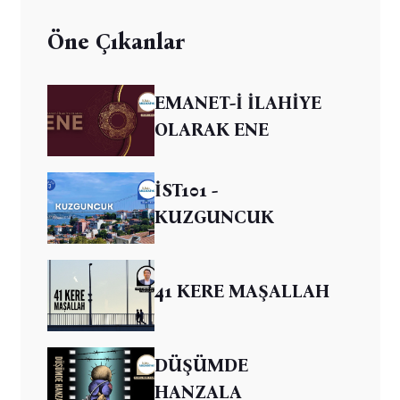
Öne Çıkanlar
EMANET-İ İLAHİYE
OLARAK ENE
İST101 -
KUZGUNCUK
41 KERE MAŞALLAH
DÜŞÜMDE
HANZALA