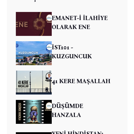
EMANET-İ İLAHİYE
OLARAK ENE
İST101 -
KUZGUNCUK
41 KERE MAŞALLAH
DÜŞÜMDE
HANZALA
YENİ HİNDİSTAN: