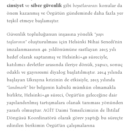
cinsiyet
ve
siber güvenlik
gibi
boyutlararası
konular da
önem kazanmış ve Örgütün gündeminde daha fazla yer
teşkil etmeye başlamıştır.
Güvenlik topluluğunun inşasına yönelik
“yapı
taşlarının”
oluşturulması için Helsinki Nihai Senedi’nin
imzalanmasının 40. yıldönümüne rastlayan 2015 yılı
hedef olarak saptanmış ve Helsinki+40 süreciyle,
katılımcı devletler arasında ileriye dönük, yapıcı, sonuç
odaklı ve gayrıresmi diyalog başlatılmıştır. 2014 yılında
başlayan Ukrayna krizinin de etkisiyle, 2015 yılında
“landmark”
bir belgenin kabulü mümkün olmamakla
birlikte, Helsinki+40 süreci, Örgüt’ün geleceğine dair
yapılandırılmış tartışmalara olanak tanıması yönünden
yararlı olmuştur. AGİT Daimi Temsilcimizin de İhtilaf
Döngüsü Koordinatörü olarak görev yaptığı bu süreçte
edinilen birikimin Örgüt’ün çalışmalarına