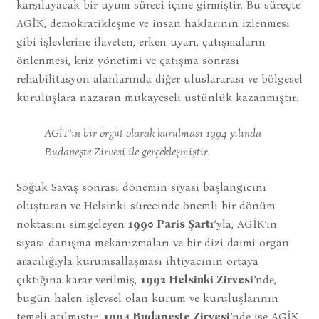
karşılayacak bir uyum süreci içine girmiştir. Bu süreçte
AGİK, demokratikleşme ve insan haklarının izlenmesi
gibi işlevlerine ilaveten, erken uyarı, çatışmaların
önlenmesi, kriz yönetimi ve çatışma sonrası
rehabilitasyon alanlarında diğer uluslararası ve bölgesel
kuruluşlara nazaran mukayeseli üstünlük kazanmıştır.
AGİT’in bir örgüt olarak kurulması 1994 yılında
Budapeşte Zirvesi ile gerçekleşmiştir.
Soğuk Savaş sonrası dönemin siyasi başlangıcını
oluşturan ve Helsinki sürecinde önemli bir dönüm
noktasını simgeleyen
1990 Paris Şartı
’yla, AGİK’in
siyasi danışma mekanizmaları ve bir dizi daimi organ
aracılığıyla kurumsallaşması ihtiyacının ortaya
çıktığına karar verilmiş,
1992 Helsinki Zirvesi
’nde,
bugün halen işlevsel olan kurum ve kuruluşlarının
temeli atılmıştır.
1994 Budapeşte Zirvesi
’nde ise AGİK