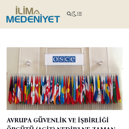
AVRUPA GÜVENLİK VE İŞBİRLİĞİ