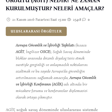
ÖRGÜTÜ (AGİT) NEDİR? NE ZAMAN
KURULMUŞTUR? NELERİ AMAÇLAR?
21 Kasım 2016 Pazartesi Saat 15:00
25418
0
ULUSLARARASI ÖRGÜTLER
Avrupa Güvenlik ve İşbirliği Teşkilatı
(kısaca
AGİT
, İngilizce
OSCE
), Soğuk Savaş döneminde
bloklar arasında düzenli diyalog tesis etmek
suretiyle gerginliği ve anlaşmazlık noktalarını
azaltmak ve bu sayede Avrupa’da güvenliğin
artırılmasını sağlamak amacıyla,
Avrupa Güvenlik
ve İşbirliği Konferansı (AGİK)
adı altında bir
müzakere forumu ve konferanslar diplomasisi
olarak ortaya çıkmıştır.
AGİT, soğuk savaş döneminde uluslararası sistemde