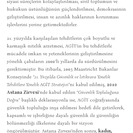
siyasi süreçlerin kolaylaştırılması, sivil toplumun ve
hukukun üstünlüğünün güçlendirilmesi, demokrasinin
geliştirilmesi, insan ve azınlık haklarının korunması
işlevlerini yerine getirmektedirler.
21. yüzyılda karşılaşılan tehditlerin çok boyutlu ve
karmaşık nitelik arzetmesi, AGİT’in bu tehditlerle
mücadele imkan ve yeteneklerinin geliştirilmesine
yönelik çabaların 2000’li yıllarda da sürdürülmesini
gerektirmiştir. Bu itibarla, 2003 Maastricht Bakanlar
Konseyinde
“21. Yüzyılda Güvenlik ve İstikrara Yönelik
Tehditlere Yönelik AGİT Stratejisi”
ni kabul edilmiş,
2010
Astana Zirvesi
’nde kabul edilen
“Güvenlik Topluluğuna
Doğru”
başlıklı deklarasyonla ise, AGİT coğrafyasında
güvenlik topluluğu inşa edilmesi hedefi dile getirilerek,
kapsamlı ve işbirliğine dayalı güvenlik ile güvenliğin
bölünmezliği ilkelerine dayalı bir vizyon
öngörülmüştür. Astana Zirvesi’nden sonra,
kadın,