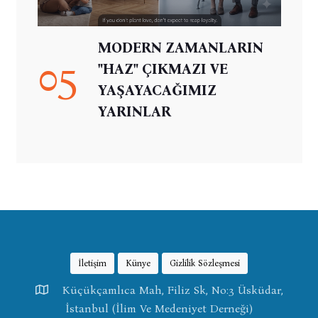
MODERN ZAMANLARIN
05
"HAZ" ÇIKMAZI VE
YAŞAYACAĞIMIZ
YARINLAR
İletişim
Künye
Gizlilik Sözleşmesi
Küçükçamlıca Mah, Filiz Sk, No:3 Üsküdar,
İstanbul (İlim Ve Medeniyet Derneği)