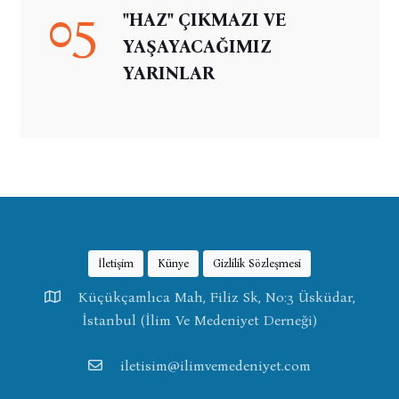
05
"HAZ" ÇIKMAZI VE
YAŞAYACAĞIMIZ
YARINLAR
İletişim
Künye
Gizlilik Sözleşmesi
Küçükçamlıca Mah, Filiz Sk, No:3 Üsküdar,
İstanbul (İlim Ve Medeniyet Derneği)
iletisim@ilimvemedeniyet.com