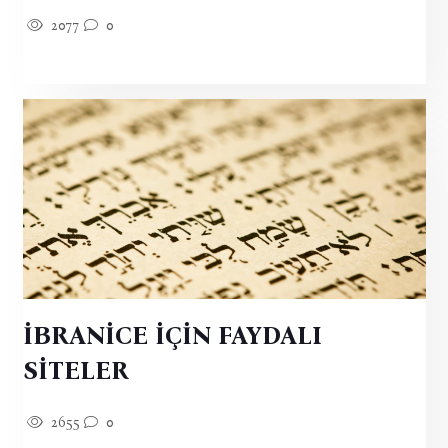
2077
0
İBRANİCE İÇİN FAYDALI
SİTELER
2655
0